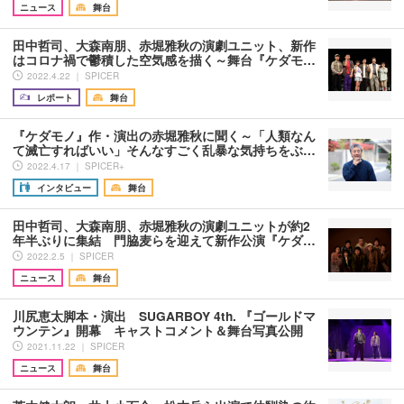
ニュース
舞台
田中哲司、大森南朋、赤堀雅秋の演劇ユニット、新作
はコロナ禍で鬱積した空気感を描く～舞台『ケダモ…
2022.4.22 ｜ SPICER
レポート
舞台
『ケダモノ』作・演出の赤堀雅秋に聞く～「人類なん
て滅亡すればいい」そんなすごく乱暴な気持ちをぶ…
2022.4.17 ｜ SPICER+
インタビュー
舞台
田中哲司、大森南朋、赤堀雅秋の演劇ユニットが約2
年半ぶりに集結 門脇麦らを迎えて新作公演『ケダ…
2022.2.5 ｜ SPICER
ニュース
舞台
川尻恵太脚本・演出 SUGARBOY 4th. 『ゴールドマ
ウンテン』開幕 キャストコメント＆舞台写真公開
2021.11.22 ｜ SPICER
ニュース
舞台