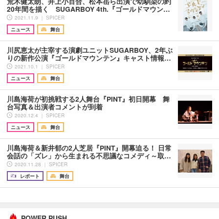
荒木健太朗、井上小百合、松本岳ら出演で幼馴染の約
20年間を描く SUGARBOY 4th.『ゴールドマウン…
2021.11.9 ｜ SPICER
ニュース
舞台
川尻恵太が主宰する演劇ユニットSUGARBOY、2年ぶ
りの新作公演『ゴールドマウンテン』キャスト情報…
2021.10.1 ｜ SPICER
ニュース
舞台
川島海荷が初挑戦する2人舞台『PINT』初日開幕 舞
台写真＆出演者コメントが到着
2020.12.4 ｜ SPICER
ニュース
舞台
川島海荷＆新井郁の2人芝居『PINT』開幕迫る！ 日常
会話の「ズレ」から生まれる不思議なコメディ～取…
2020.11.28 ｜ SPICER
レポート
舞台
POWER PUSH