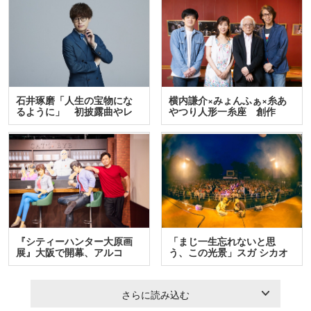
石井琢磨「人生の宝物にな
横内謙介×みょんふぁ×糸あ
るように」 初披露曲やレ
やつり人形一糸座 創作
ア…
人…
『シティーハンター大原画
「まじ一生忘れないと思
展』大阪で開幕、アルコ
う、この光景」スガ シカオ
＆…
と…
さらに読み込む