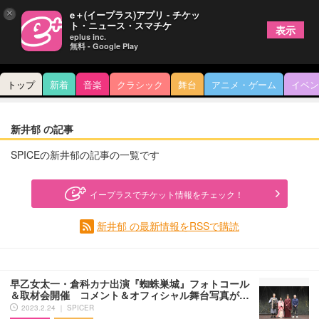
×
e＋(イープラス)アプリ - チケッ
ト・ニュース・スマチケ
表示
eplus inc.
無料 - Google Play
トップ
新着
音楽
クラシック
舞台
アニメ・ゲーム
イベン
新井郁 の記事
SPICEの新井郁の記事の一覧です
イープラスでチケット情報をチェック！
新井郁 の最新情報をRSSで購読
早乙女太一・倉科カナ出演『蜘蛛巣城』フォトコール
＆取材会開催 コメント＆オフィシャル舞台写真が…
2023.2.24 ｜ SPICER