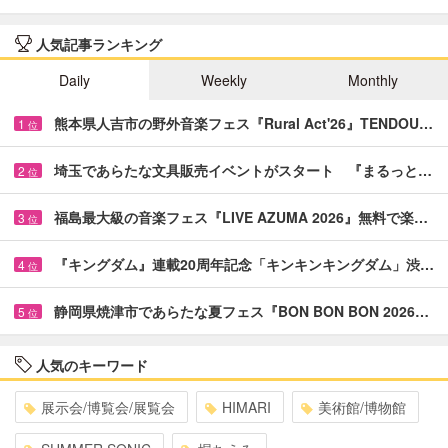
人気記事ランキング
Daily
Weekly
Monthly
熊本県人吉市の野外音楽フェス『Rural Act'26』TENDOU…
1
位
埼玉であらたな文具販売イベントがスタート 『まるっと…
2
位
福島最大級の音楽フェス『LIVE AZUMA 2026』無料で楽…
3
位
『キングダム』連載20周年記念「キンキンキングダム」渋…
4
位
静岡県焼津市であらたな夏フェス『BON BON BON 2026…
5
位
人気のキーワード
展示会/博覧会/展覧会
HIMARI
美術館/博物館