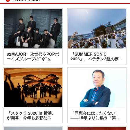
82MAJOR 次世代K-POPボ
『SUMMER SONIC
ーイズグループの“今”を
2026』、ベテラン3組の懐…
訊…
『スタクラ 2026 in 横浜』
「同窓会にはしたくない」
が開幕 今年も多彩なス
――15年ぶりに集う「第…
テ…