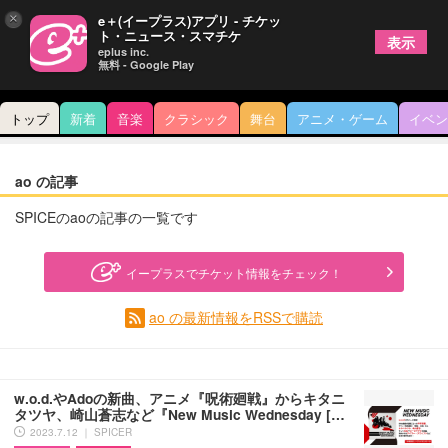
×
e＋(イープラス)アプリ - チケッ
ト・ニュース・スマチケ
表示
eplus inc.
無料 - Google Play
トップ
新着
音楽
クラシック
舞台
アニメ・ゲーム
イベン
ao の記事
SPICEのaoの記事の一覧です
イープラスでチケット情報をチェック！
ao の最新情報をRSSで購読
w.o.d.やAdoの新曲、アニメ『呪術廻戦』からキタニ
タツヤ、崎山蒼志など『New Music Wednesday […
2023.7.12 ｜ SPICER