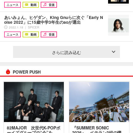
ニュース
動画
音楽
あいみょん、ヒゲダン、King Gnuらに次ぐ「Early N
oise 2022」に15歳中学3年生のaoが選出
2022.1.18 ｜ SPICER
ニュース
動画
音楽
さらに読み込む
POWER PUSH
82MAJOR 次世代K-POPボ
『SUMMER SONIC
ーイズグループの“今”を
2026』、ベテラン3組の懐…