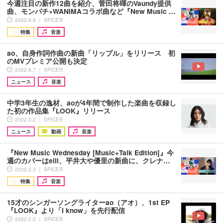
今週注目の新作12曲を紹介、菅田将暉のVaundy提供
曲、モンパチ×WANIMAコラボ曲など『New Music …
2022.6.8 ｜ SPICER
特集
音楽
ao、自身作詞作曲の新曲「リップル」をリリース 初
のMVプレミア公開も決定
2022.6.7 ｜ SPICER
ニュース
音楽
中学3年生の逸材、aoが4年間で制作した楽曲を収録し
た初の作品集『LOOK』リリース
2022.3.2 ｜ SPICER
ニュース
動画
音楽
『New Music Wednesday [Music+Talk Edition]』今
週のカバーはeill、平井大や優里の新曲に、クレナ…
2022.2.3 ｜ SPICER
特集
音楽
15才のシンガーソングライターao（アオ）、1st EP
『LOOK』より「I know」を先行配信
2022.2.2 ｜ SPICER