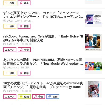
特集
音楽
ずっと真夜中でいいのに。のアニメ『チェンソーマ
ン』エンディングテーマ、The 1975のニューアルバ…
2022.10.19 ｜ SPICER
特集
音楽
(sic)boy、tonun、ao、Teleが出演、『Early Noise Ni
ght』が2年半ぶり開催決定
2022.9.15 ｜ SPICER
ニュース
音楽
あいみょんの新曲、PUNPEE×BIM、石崎ひゅーい×菅
田将暉のコラボ曲など、『New Music Wednesday …
2022.8.3 ｜ SPICER
特集
音楽
16才の次世代アーティスト、aoが東宝初のYouTube映
画『チェンジ』主題歌を担当 プロデュースはYaffle
2022.7.27 ｜ SPICER
ニュース
動画
音楽
映画