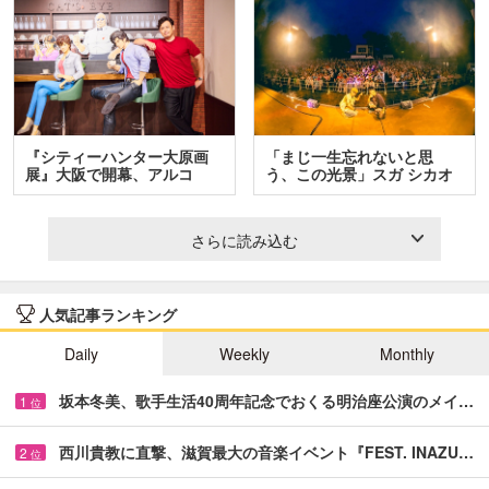
『シティーハンター大原画
「まじ一生忘れないと思
展』大阪で開幕、アルコ
う、この光景」スガ シカオ
＆…
と…
さらに読み込む
人気記事ランキング
Daily
Weekly
Monthly
坂本冬美、歌手生活40周年記念でおくる明治座公演のメイ…
1
位
西川貴教に直撃、滋賀最大の音楽イベント『FEST. INAZU…
2
位