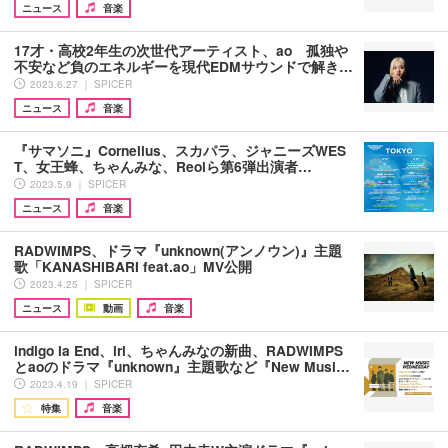
ニュース
音楽
17才・高校2年生の次世代アーティスト、ao 孤独や
不安など負のエネルギーを現代EDMサウンドで解き…
2023.6.27 ｜ SPICER
ニュース
音楽
『サマソニ』Cornelius、スカパラ、ジャニーズWES
T、女王蜂、ちゃんみな、Reolら第6弾出演者…
2023.5.9 ｜ SPICER
ニュース
音楽
RADWIMPS、ドラマ『unknown(アンノウン)』主題
歌「KANASHIBARI feat.ao」MV公開
2023.4.25 ｜ SPICER
ニュース
動画
音楽
indigo la End、iri、ちゃんみなの新曲、RADWIMPS
とaoのドラマ『unknown』主題歌など『New Musi…
2023.4.19 ｜ SPICER
特集
音楽