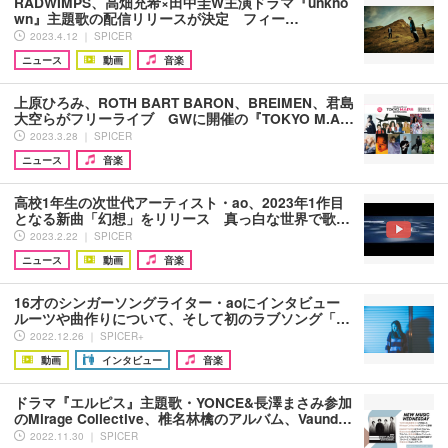
RADWIMPS、高畑充希×田中圭W主演ドラマ『unkno
wn』主題歌の配信リリースが決定 フィー…
2023.4.12 ｜ SPICER
ニュース
動画
音楽
上原ひろみ、ROTH BART BARON、BREIMEN、君島
大空らがフリーライブ GWに開催の『TOKYO M.A…
2023.3.28 ｜ SPICER
ニュース
音楽
高校1年生の次世代アーティスト・ao、2023年1作目
となる新曲「幻想」をリリース 真っ白な世界で歌…
2023.2.22 ｜ SPICER
ニュース
動画
音楽
16才のシンガーソングライター・aoにインタビュー
ルーツや曲作りについて、そして初のラブソング「…
2022.12.26 ｜ SPICER+
動画
インタビュー
音楽
ドラマ『エルピス』主題歌・YONCE&長澤まさみ参加
のMirage Collective、椎名林檎のアルバム、Vaund…
2022.11.30 ｜ SPICER