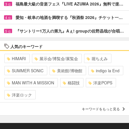
福島最大級の音楽フェス『LIVE AZUMA 2026』無料で楽…
3
位
愛知・岐阜の地酒を満喫する『秋酒祭 2026』チケット一…
4
位
『サントリー1万人の第九』Aぇ! groupの佐野晶哉が合唱…
5
位
人気のキーワード
HIMARI
展示会/博覧会/展覧会
堀ちえみ
SUMMER SONIC
美術館/博物館
indigo la End
MAN WITH A MISSION
格闘技
洋楽POPS
洋楽ロック
キーワードをもっと見る