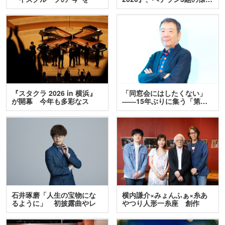
訊…
『スタクラ 2026 in 横浜』
「同窓会にはしたくない」
が開幕 今年も多彩なス
――15年ぶりに集う「第…
テ…
石井琢磨「人生の宝物にな
横内謙介×みょんふぁ×糸あ
るように」 初披露曲やレ
やつり人形一糸座 創作
ア…
人…