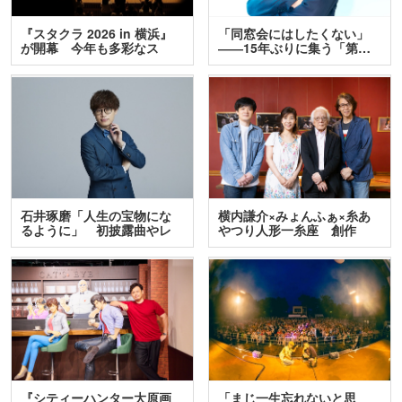
『スタクラ 2026 in 横浜』
「同窓会にはしたくない」
が開幕 今年も多彩なス
――15年ぶりに集う「第…
テ…
石井琢磨「人生の宝物にな
横内謙介×みょんふぁ×糸あ
るように」 初披露曲やレ
やつり人形一糸座 創作
ア…
人…
『シティーハンター大原画
「まじ一生忘れないと思