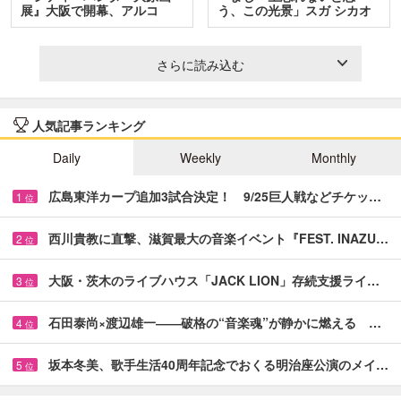
展』大阪で開幕、アルコ
う、この光景」スガ シカオ
＆…
と…
さらに読み込む
人気記事ランキング
Daily
Weekly
Monthly
広島東洋カープ追加3試合決定！ 9/25巨人戦などチケッ…
1
位
西川貴教に直撃、滋賀最大の音楽イベント『FEST. INAZU…
2
位
大阪・茨木のライブハウス「JACK LION」存続支援ライ…
3
位
石田泰尚×渡辺雄一――破格の“音楽魂”が静かに燃える …
4
位
坂本冬美、歌手生活40周年記念でおくる明治座公演のメイ…
5
位