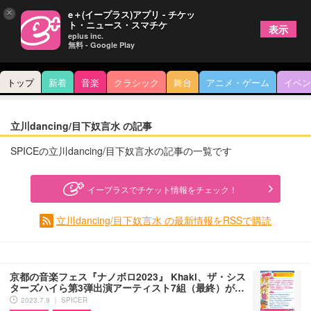
×
e＋(イープラス)アプリ - チケッ
ト・ニュース・スマチケ
表示
eplus inc.
無料 - Google Play
トップ
新着
音楽
クラシック
舞台
アニメ・ゲーム
イベン
立川dancing/目下奴言水 の記事
SPICEの立川dancing/目下奴言水の記事の一覧です
イープラスでチケット情報をチェック！
立川dancing/目下奴言水 の最新情報をRSSで購読
京都の音楽フェス『ナノボロ2023』 Khaki、ザ・シス
ターズハイら第3弾出演アーティスト7組（最終）が…
2023.7.9 ｜ SPICER