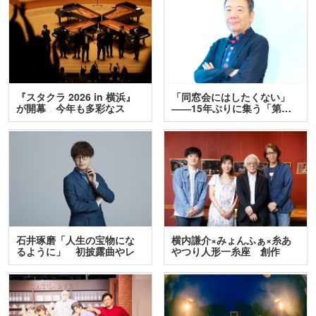
『スタクラ 2026 in 横浜』
「同窓会にはしたくない」
が開幕 今年も多彩なス
――15年ぶりに集う「第…
テ…
石井琢磨「人生の宝物にな
横内謙介×みょんふぁ×糸あ
るように」 初披露曲やレ
やつり人形一糸座 創作
ア…
人…