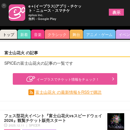
×
e＋(イープラス)アプリ - チケッ
ト・ニュース・スマチケ
表示
eplus inc.
無料 - Google Play
トップ
新着
音楽
クラシック
舞台
アニメ・ゲーム
イベン
富士山花火 の記事
SPICEの富士山花火の記事の一覧です
イープラスでチケット情報をチェック！
富士山花火 の最新情報をRSSで購読
フェス型花火イベント『富士山花火vsスピードウェイ
2026』観覧チケット販売スタート
2025.12.11 ｜ SPICER