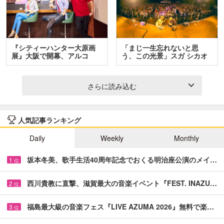
『シティーハンター大原画
「まじ一生忘れないと思
展』大阪で開幕、アルコ
う、この光景」スガ シカオ
＆…
と…
さらに読み込む
人気記事ランキング
Daily
Weekly
Monthly
坂本冬美、歌手生活40周年記念でおくる明治座公演のメイ…
1
位
西川貴教に直撃、滋賀最大の音楽イベント『FEST. INAZU…
2
位
福島最大級の音楽フェス『LIVE AZUMA 2026』無料で楽…
3
位