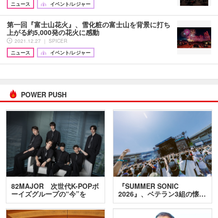
ニュース
イベント/レジャー
第一回『富士山花火』、雪化粧の富士山を背景に打ち
上がる約5,000発の花火に感動
2021.12.27 ｜ SPICER
ニュース
イベント/レジャー
POWER PUSH
82MAJOR 次世代K-POPボ
『SUMMER SONIC
ーイズグループの“今”を
2026』、ベテラン3組の懐…
訊…