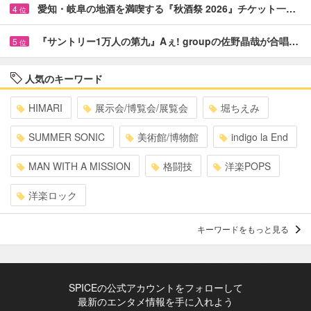
愛知・岐阜の地酒を満喫する『秋酒祭 2026』チケット一…
4
位
『サントリー1万人の第九』Aぇ! groupの佐野晶哉が合唱…
5
位
人気のキーワード
HIMARI
展示会/博覧会/展覧会
堀ちえみ
SUMMER SONIC
美術館/博物館
indigo la End
MAN WITH A MISSION
格闘技
洋楽POPS
洋楽ロック
キーワードをもっと見る
SPICEの公式アカウントをフォローして
最新のエンタメ情報を手に入れよう