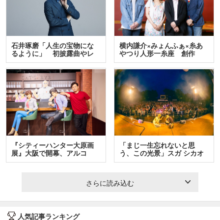
石井琢磨「人生の宝物にな
横内謙介×みょんふぁ×糸あ
るように」 初披露曲やレ
やつり人形一糸座 創作
ア…
人…
『シティーハンター大原画
「まじ一生忘れないと思
展』大阪で開幕、アルコ
う、この光景」スガ シカオ
＆…
と…
さらに読み込む
人気記事ランキング