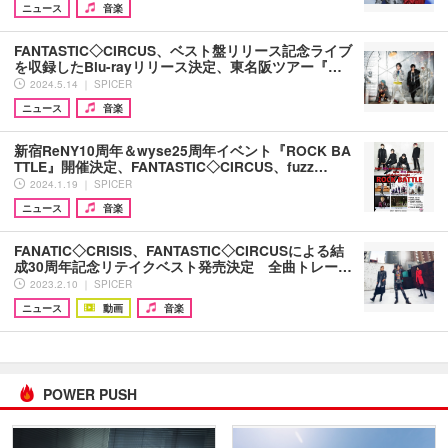
ニュース
音楽
FANTASTIC◇CIRCUS、ベスト盤リリース記念ライブ
を収録したBlu-rayリリース決定、東名阪ツアー『…
2024.5.14 ｜ SPICER
ニュース
音楽
新宿ReNY10周年＆wyse25周年イベント『ROCK BA
TTLE』開催決定、FANTASTIC◇CIRCUS、fuzz…
2024.1.19 ｜ SPICER
ニュース
音楽
FANATIC◇CRISIS、FANTASTIC◇CIRCUSによる結
成30周年記念リテイクベスト発売決定 全曲トレー…
2023.2.10 ｜ SPICER
ニュース
動画
音楽
POWER PUSH