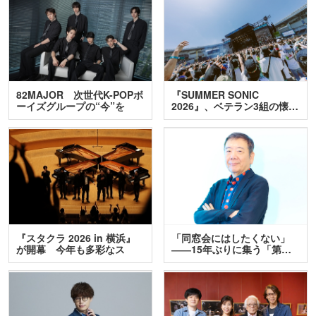
82MAJOR 次世代K-POPボ
『SUMMER SONIC
ーイズグループの“今”を
2026』、ベテラン3組の懐…
訊…
『スタクラ 2026 in 横浜』
「同窓会にはしたくない」
が開幕 今年も多彩なス
――15年ぶりに集う「第…
テ…