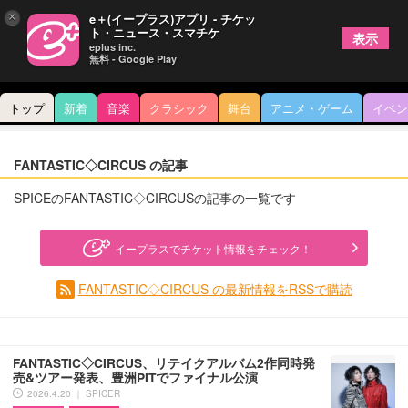
×
e＋(イープラス)アプリ - チケッ
ト・ニュース・スマチケ
表示
eplus inc.
無料 - Google Play
トップ
新着
音楽
クラシック
舞台
アニメ・ゲーム
イベン
FANTASTIC◇CIRCUS の記事
SPICEのFANTASTIC◇CIRCUSの記事の一覧です
イープラスでチケット情報をチェック！
FANTASTIC◇CIRCUS の最新情報をRSSで購読
FANTASTIC◇CIRCUS、リテイクアルバム2作同時発
売&ツアー発表、豊洲PITでファイナル公演
2026.4.20 ｜ SPICER