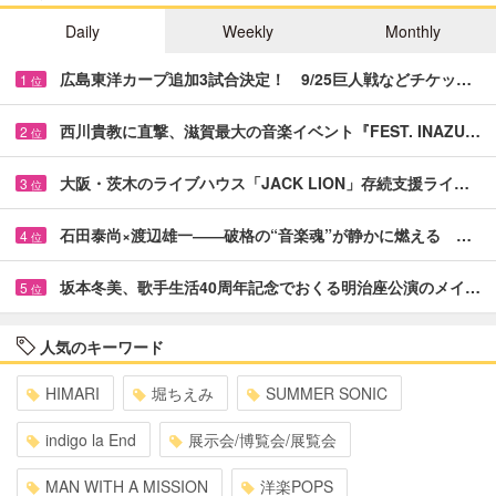
Daily
Weekly
Monthly
広島東洋カープ追加3試合決定！ 9/25巨人戦などチケッ…
1
位
西川貴教に直撃、滋賀最大の音楽イベント『FEST. INAZU…
2
位
大阪・茨木のライブハウス「JACK LION」存続支援ライ…
3
位
石田泰尚×渡辺雄一――破格の“音楽魂”が静かに燃える …
4
位
坂本冬美、歌手生活40周年記念でおくる明治座公演のメイ…
5
位
人気のキーワード
HIMARI
堀ちえみ
SUMMER SONIC
indigo la End
展示会/博覧会/展覧会
MAN WITH A MISSION
洋楽POPS