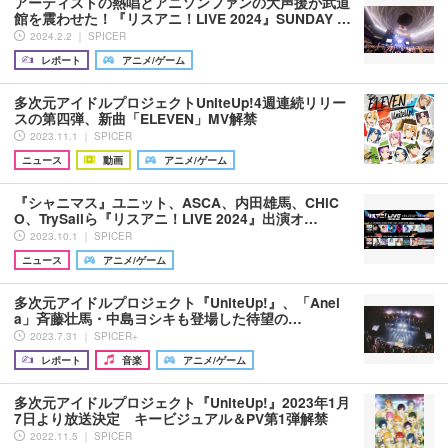
アーティストの熱唱とアニソンファンの大声援が武道
館を震わせた！『リスアニ！LIVE 2024』SUNDAY …
2024.2.2 ｜ SPICER
レポート
アニメ/ゲーム
多次元アイドルプロジェクトUniteUp!4週連続リリー
スの第四弾、新曲「ELEVEN」MV解禁
2023.11.1 ｜ SPICER
ニュース
動画
アニメ/ゲーム
『シャニマス』ユニット、ASCA、内田雄馬、CHiC
O、TrySailら『リスアニ！LIVE 2024』出演オ…
2023.10.1 ｜ SPICER
ニュース
アニメ/ゲーム
多次元アイドルプロジェクト『UniteUp!』、「Anel
a」斉藤壮馬・中島ヨシキも登場した待望の…
2023.7.31 ｜ SPICER+
レポート
音楽
アニメ/ゲーム
多次元アイドルプロジェクト『UniteUp!』2023年1月
7日より放送決定 キービジュアル＆PV第1弾解禁
2022.11.5 ｜ SPICER