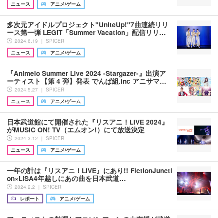
ニュース
アニメ/ゲーム
多次元アイドルプロジェクト"UniteUp!"7曲連続リリ
ース第一弾 LEGIT「Summer Vacation」配信リリ…
2024.6.19 ｜ SPICER
ニュース
アニメ/ゲーム
『Animelo Summer Live 2024 -Stargazer-』出演ア
ーティスト【第 4 弾】発表 でんぱ組.inc アニサマ…
2024.5.27 ｜ SPICER
ニュース
アニメ/ゲーム
日本武道館にて開催された『リスアニ！LIVE 2024』
がMUSIC ON! TV（エムオン!）にて放送決定
2024.3.12 ｜ SPICER
ニュース
アニメ/ゲーム
一年の計は『リスアニ！LIVE』にあり!! FictionJuncti
on×LiSA4年越しにあの曲を日本武道…
2024.2.2 ｜ SPICER
レポート
アニメ/ゲーム