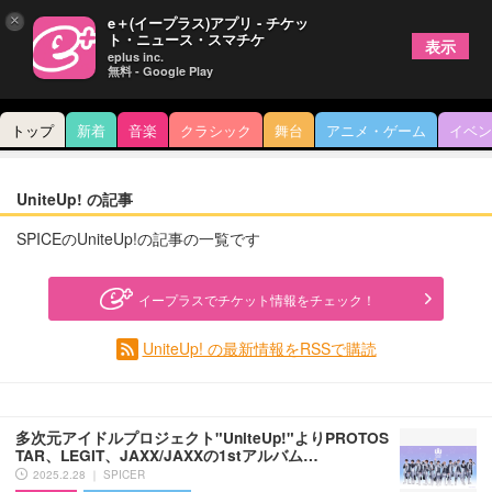
×
e＋(イープラス)アプリ - チケッ
ト・ニュース・スマチケ
表示
eplus inc.
無料 - Google Play
トップ
新着
音楽
クラシック
舞台
アニメ・ゲーム
イベン
UniteUp! の記事
SPICEのUniteUp!の記事の一覧です
イープラスでチケット情報をチェック！
UniteUp! の最新情報をRSSで購読
多次元アイドルプロジェクト"UniteUp!"よりPROTOS
TAR、LEGIT、JAXX/JAXXの1stアルバム…
2025.2.28 ｜ SPICER