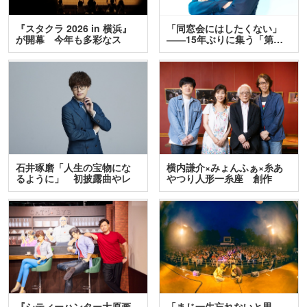
『スタクラ 2026 in 横浜』
「同窓会にはしたくない」
が開幕 今年も多彩なス
――15年ぶりに集う「第…
テ…
石井琢磨「人生の宝物にな
横内謙介×みょんふぁ×糸あ
るように」 初披露曲やレ
やつり人形一糸座 創作
ア…
人…
『シティーハンター大原画
「まじ一生忘れないと思