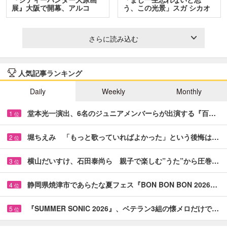
展』大阪で開幕、アルコ
う、この光景」スガ シカオ
＆…
と…
さらに読み込む
人気記事ランキング
Daily
Weekly
Monthly
堂本光一演出、6名のジュニアメンバーらが出演する『百…
1
位
堀ちえみ 「もっと歌っていればよかった」という後悔は…
2
位
横山だいすけ、石田泰尚ら 親子で楽しむ”うた”から圧巻…
3
位
静岡県焼津市であらたな夏フェス『BON BON BON 2026…
4
位
『SUMMER SONIC 2026』、ベテラン3組の懐メロだけで…
5
位