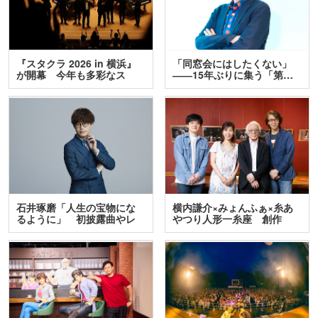
『スタクラ 2026 in 横浜』
「同窓会にはしたくない」
が開幕 今年も多彩なス
――15年ぶりに集う「第…
テ…
石井琢磨「人生の宝物にな
横内謙介×みょんふぁ×糸あ
るように」 初披露曲やレ
やつり人形一糸座 創作
ア…
人…