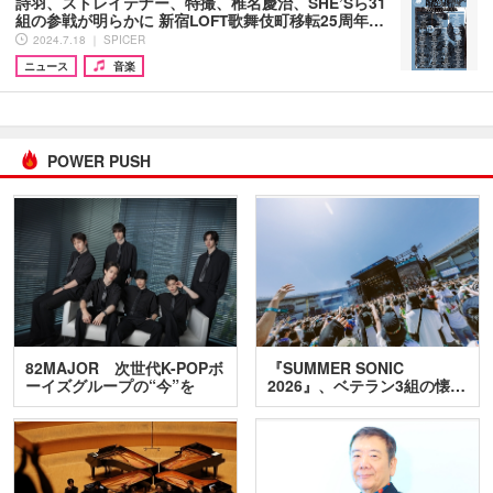
詩羽、ストレイテナー、特撮、椎名慶治、SHE’Sら31
組の参戦が明らかに 新宿LOFT歌舞伎町移転25周年…
2024.7.18 ｜ SPICER
ニュース
音楽
POWER PUSH
82MAJOR 次世代K-POPボ
『SUMMER SONIC
ーイズグループの“今”を
2026』、ベテラン3組の懐…
訊…