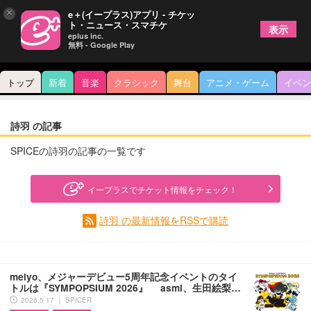
×
e＋(イープラス)アプリ - チケッ
ト・ニュース・スマチケ
表示
eplus inc.
無料 - Google Play
トップ
新着
音楽
クラシック
舞台
アニメ・ゲーム
イベン
詩羽 の記事
SPICEの詩羽の記事の一覧です
イープラスでチケット情報をチェック！
詩羽 の最新情報をRSSで購読
meiyo、メジャーデビュー5周年記念イベントのタイ
トルは『SYMPOPSIUM 2026』 asmi、生田絵梨…
2026.5.17 ｜ SPICER