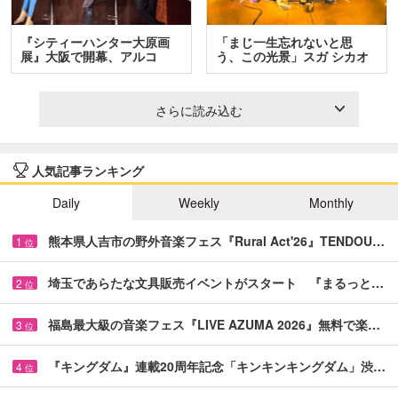
『シティーハンター大原画
「まじ一生忘れないと思
展』大阪で開幕、アルコ
う、この光景」スガ シカオ
＆…
と…
さらに読み込む
人気記事ランキング
Daily
Weekly
Monthly
熊本県人吉市の野外音楽フェス『Rural Act'26』TENDOU…
1
位
埼玉であらたな文具販売イベントがスタート 『まるっと…
2
位
福島最大級の音楽フェス『LIVE AZUMA 2026』無料で楽…
3
位
『キングダム』連載20周年記念「キンキンキングダム」渋…
4
位