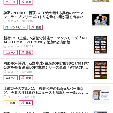
ニュース
音楽
詩羽×PEDRO、新宿LOFTが仕掛ける異色のツーマ
ン・ライブシリーズのトリを飾る2組が語る出会い…
2025.6.3 ｜ SPICER+
インタビュー
音楽
新宿LOFT主催、5店舗で開催ツーマンシリーズ『ATT
ACK FROM LIVEHOUSE』追加2公演解禁！…
2025.4.28 ｜ SPICER
ニュース
音楽
PEDRO×詩羽、石野卓球×鎮座DOPENESSなど第1弾7
公演を発表 新宿LOFT主催シリーズ企画『ATTACK …
2025.4.7 ｜ SPICER
ニュース
音楽
土岐麻子のアルバム、桜井和寿のSalyuカバー曲な
ど、今週の注目新作&ニュースを深堀りーーSaucy …
2024.12.18 ｜ SPICER
特集
音楽