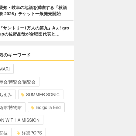
愛知・岐阜の地酒を満喫する『秋酒
祭 2026』チケット一般発売開始
『サントリー1万人の第九』Aぇ! gro
upの佐野晶哉が合唱団代表と…
気のキーワード
MARI
示会/博覧会/展覧会
ちえみ
SUMMER SONIC
術館/博物館
indigo la End
N WITH A MISSION
闘技
洋楽POPS