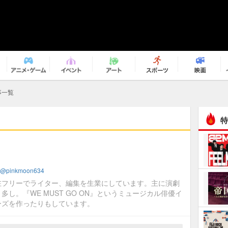
事一覧
特
@pinkmoon634
在フリーでライター、編集を生業にしています。主に演劇
多し。『WE MUST GO ON』というミュージカル俳優イ
ーズを作ったりもしています。