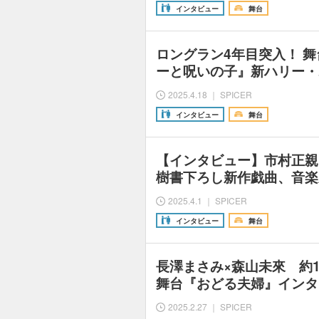
インタビュー
舞台
ロングラン4年目突入！ 
ーと呪いの子』新ハリー・
2025.4.18 ｜ SPICER
インタビュー
舞台
【インタビュー】市村正親
樹書下ろし新作戯曲、音楽
2025.4.1 ｜ SPICER
インタビュー
舞台
長澤まさみ×森山未來 約
舞台『おどる夫婦』インタ
2025.2.27 ｜ SPICER