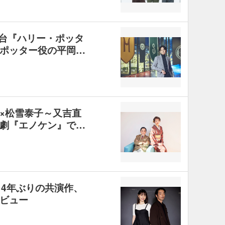
舞台『ハリー・ポッタ
ポッター役の平岡…
×松雪泰子～又吉直
劇『エノケン』で…
14年ぶりの共演作、
ビュー