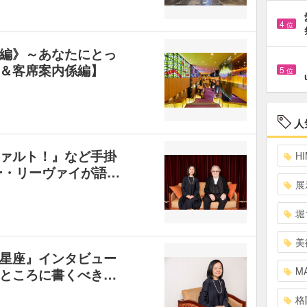
4
位
編》～あなたにとっ
＆客席案内係編】
5
位
人
ァルト！』など手掛
HI
ー・リーヴァイが語…
展
堀
美
星座』インタビュー
MA
ところに書くべき…
格