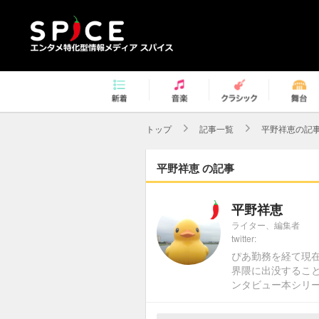
トップ
記事一覧
平野祥恵の記
平野祥恵 の記事
平野祥恵
ライター、編集者
twitter:
ぴあ勤務を経て現
界隈に出没すること
ンタビュー本シリ