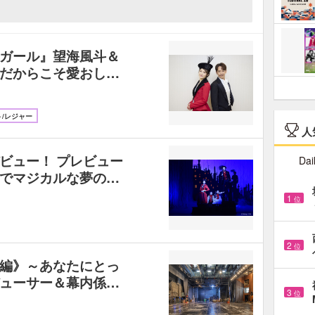
ガール』望海風斗＆
だからこそ愛おし…
/レジャー
人
ビュー！ プレビュー
Dai
でマジカルな夢の…
1
位
2
位
編》～あなたにとっ
ューサー＆幕内係…
3
位