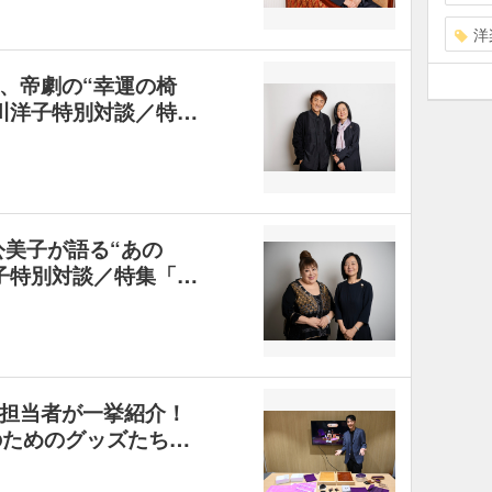
洋
、帝劇の“幸運の椅
川洋子特別対談／特…
公美子が語る“あの
子特別対談／特集「…
担当者が一挙紹介！
rsのためのグッズたち…