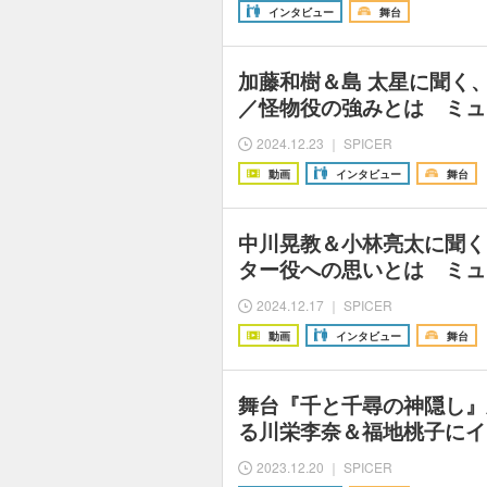
インタビュー
舞台
加藤和樹＆島 太星に聞く
／怪物役の強みとは ミュ
2024.12.23 ｜ SPICER
動画
インタビュー
舞台
中川晃教＆小林亮太に聞く
ター役への思いとは ミュ
2024.12.17 ｜ SPICER
動画
インタビュー
舞台
舞台『千と千尋の神隠し』
る川栄李奈＆福地桃子にイ
2023.12.20 ｜ SPICER