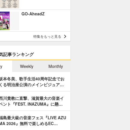
GO-AheadZ
特集をもっと見る
気記事ランキング
ly
Weekly
Monthly
坂本冬美、歌手生活40周年記念でお
くる明治座公演のメインビジュア…
西川貴教に直撃、滋賀最大の音楽イ
ベント『FEST. INAZUMA』に懸…
福島最大級の音楽フェス『LIVE AZU
MA 2026』無料で楽しめるEC…