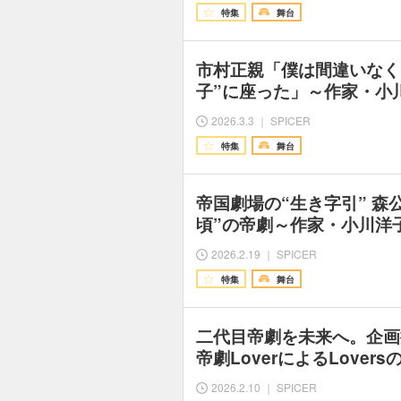
特集
舞台
市村正親「僕は間違いなく
子”に座った」～作家・小
2026.3.3 ｜ SPICER
特集
舞台
帝国劇場の“生き字引” 森
頃”の帝劇～作家・小川洋
2026.2.19 ｜ SPICER
特集
舞台
二代目帝劇を未来へ。企画
帝劇LoverによるLove
2026.2.10 ｜ SPICER