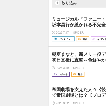
絞り込み
ミュージカル『ファニー・
坂本昌行が惹かれる不完全
2026.7.17 ｜ SPICER
インタビュー
舞台
イベント
朝夏まなと、新メリー役デ
初日直後に直撃～色鮮やか
2026.3.30 ｜ SPICER
レポート
舞台
帝国劇場を支えた人々《後
て帝国劇場とは？【プロデ
2026.3.22 ｜ SPICER