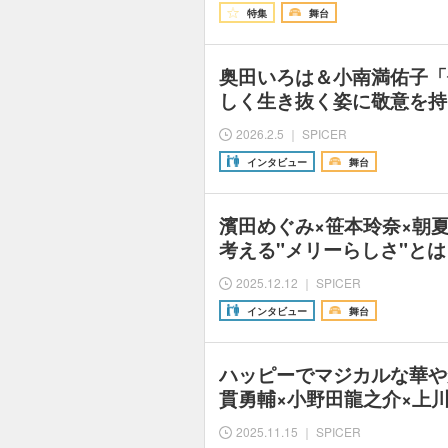
特集
舞台
奥田いろは＆小南満佑子「
しく生き抜く姿に敬意を持
2026.2.5 ｜ SPICER
インタビュー
舞台
濱田めぐみ×笹本玲奈×朝
考える"メリーらしさ"と
2025.12.12 ｜ SPICER
インタビュー
舞台
ハッピーでマジカルな華や
貫勇輔×小野田龍之介×上
2025.11.15 ｜ SPICER