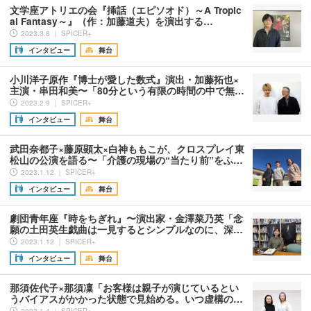
文学座アトリエの会『挿話（エピソオド）～A Tropic
al Fantasy～』（作：加藤道夫）を演出する…
2023.3.8 ｜ SPICER+
インタビュー
舞台
小川洋子原作『博士が愛した数式』演出・加藤拓也×
主演・串田和美〜「80分という有限の時間の中で無…
2023.2.9 ｜ SPICER+
インタビュー
舞台
武田奈都子×藤原顕太×白神ももこが、クロスプレイ東
松山の公演を語る〜「介護の現場の“当たり前”をふ…
2023.1.12 ｜ SPICER+
インタビュー
舞台
劇団青年座『時をちぎれ』〜演出家・金澤菜乃英「念
願の土田英生戯曲は一見するとシンプルなのに、深…
2023.1.12 ｜ SPICER+
インタビュー
舞台
那須佐代子×那須凜「お客様は親子が演じているとい
うバイアスがかかった状態で見始める。いつ虚構の…