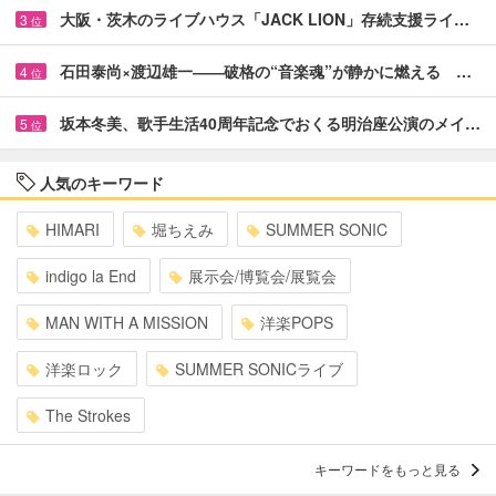
大阪・茨木のライブハウス「JACK LION」存続支援ライ…
3
位
石田泰尚×渡辺雄一――破格の“音楽魂”が静かに燃える …
4
位
坂本冬美、歌手生活40周年記念でおくる明治座公演のメイ…
5
位
人気のキーワード
HIMARI
堀ちえみ
SUMMER SONIC
indigo la End
展示会/博覧会/展覧会
MAN WITH A MISSION
洋楽POPS
洋楽ロック
SUMMER SONICライブ
The Strokes
キーワードをもっと見る