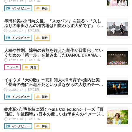
2022.9.27 ｜ SPICER+
インタビュー
舞台
串田和美×小日向文世、『スカパン』を語る～「久し
ぶりの串田さんの稽古場は相変わらず大変です」（…
2022.9.27 ｜ SPICER+
インタビュー
舞台
人種や性別、障害の有無を超えた創作が日常化してい
くための「第一歩」を踏み出したDANCE DRAMA…
2022.9.22 ｜ SPICER+
ニュース
舞台
イキウメ『天の敵』〜前川知大×澤田育子×瀧内公美
「長寿の先に不老不死という昔ながらの人類のテー…
2022.9.17 ｜ SPICER+
インタビュー
舞台
鈴木聡×市毛良枝に聞く〜ala Collectionシリーズ『百
日紅、午後四時』/日本の優しいお母さんのイメージ…
2022.9.16 ｜ SPICER+
インタビュー
舞台