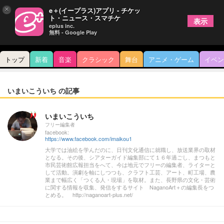
×
e＋(イープラス)アプリ - チケッ
ト・ニュース・スマチケ
表示
eplus inc.
無料 - Google Play
トップ
新着
音楽
クラシック
舞台
アニメ・ゲーム
イベン
いまいこういち の記事
いまいこういち
フリー編集者
facebook:
https://www.facebook.com/imaikou1
大学では油絵を学んだのに、日刊文化通信に就職し、放送業界の取材
となる。その後、シアターガイド編集部にて１６年過ごし、まつもと
市民芸術館広報担当をへて、今は地元でフリーの編集者、ライターと
して活動。演劇を軸にしつつも、クラフト工芸、アート、町工場、農
業まで幅広く「つくる人・現場」を取材。また、長野県の文化・芸術
に関する情報を収集、発信をするサイト NaganoArt＋の編集長をつ
とめる。 http://naganoart-plus.net/