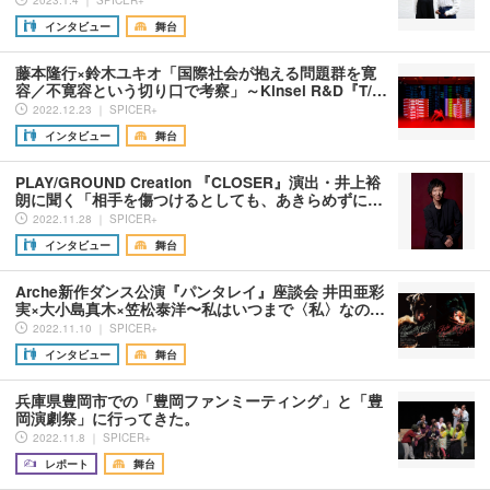
2023.1.4 ｜ SPICER+
インタビュー
舞台
藤本隆行×鈴木ユキオ「国際社会が抱える問題群を寛
容／不寛容という切り口で考察」～Kinsei R&D『T/…
2022.12.23 ｜ SPICER+
インタビュー
舞台
PLAY/GROUND Creation 『CLOSER』演出・井上裕
朗に聞く「相手を傷つけるとしても、あきらめずに…
2022.11.28 ｜ SPICER+
インタビュー
舞台
Arche新作ダンス公演『パンタレイ』座談会 井田亜彩
実×大小島真木×笠松泰洋〜私はいつまで〈私〉なの…
2022.11.10 ｜ SPICER+
インタビュー
舞台
兵庫県豊岡市での「豊岡ファンミーティング」と「豊
岡演劇祭」に行ってきた。
2022.11.8 ｜ SPICER+
レポート
舞台