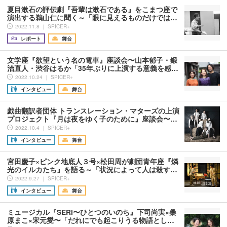
夏目漱石の評伝劇『吾輩は漱石である』をこまつ座で
演出する鵜山仁に聞く～「眼に見えるものだけでは…
2022.11.8 ｜ SPICER+
レポート
舞台
文学座『欲望という名の電車』座談会〜山本郁子・鍛
治直人・渋谷はるか「35年ぶりに上演する意義を感…
2022.10.24 ｜ SPICER+
インタビュー
舞台
戯曲翻訳者団体 トランスレーション・マターズの上演
プロジェクト『月は夜をゆく子のために』座談会〜…
2022.10.4 ｜ SPICER+
インタビュー
舞台
宮田慶子×ピンク地底人３号×松田周が劇団青年座『燐
光のイルカたち』を語る～「状況によって人は殺す…
2022.9.27 ｜ SPICER+
インタビュー
舞台
ミュージカル『SERI〜ひとつのいのち』下司尚実×桑
原まこ×宋元燮〜「だれにでも起こりうる物語とし…