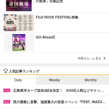
の星座」出版記念
FUJI ROCK FESTIVAL特集
GO-AheadZ
特集をもっと見る
人気記事ランキング
Daily
Weekly
Monthly
広島東洋カープ追加3試合決定！ 9/25巨人戦などチケッ…
1
位
西川貴教に直撃、滋賀最大の音楽イベント『FEST. INAZU…
2
位