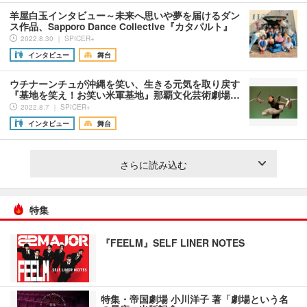
羊屋白玉インタビュー～未来へ思いや夢を届けるダン
ス作品、Sapporo Dance Collective『カタパルト』
2022.8.30 ｜ SPICER+
インタビュー
舞台
ウチナーンチュが沖縄を笑い、生きる元気を取り戻す
『基地を笑え！お笑い米軍基地』那覇文化芸術劇場…
2022.8.7 ｜ SPICER+
インタビュー
舞台
さらに読み込む
特集
『FEELM』SELF LINER NOTES
特集・帝国劇場 小川洋子 著「劇場という名