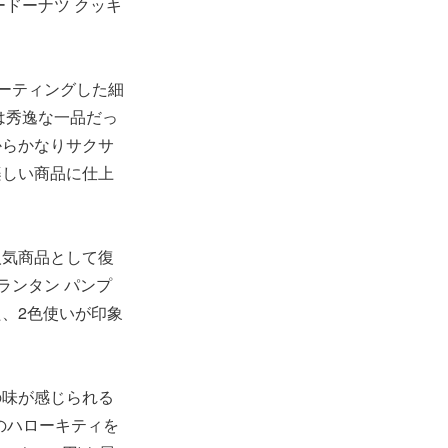
ドーナツ クッキ
ーティングした細
は秀逸な一品だっ
からかなりサクサ
楽しい商品に仕上
人気商品として復
ランタン パンプ
、2色使いが印象
の味が感じられる
のハローキティを