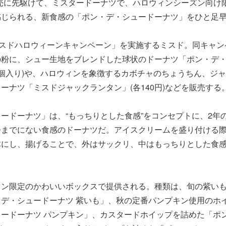
の発売に先駆けて、ミスタードーナツで、ハロウィンシーズン向け
感じられる、新食感の「ポン・デ・シュードーナツ」をひと足
ミスドハロウィーンキャンペーン」を実施するミスド。同キャ
の粉に、シュー生地をブレンドした球状のドーナツ「ポン・デ
、2個入り)や、ハロウィンを象徴するカボチャのちょうちん、ジ
ーナツ「ミスドジャックランタン」(各140円)などを販売する
ードーナツ」は、“もっちりとした食感”をコンセプトに、2年
今までにない食感のドーナツだ。アイスクリームを盛り付ける
体にし、揚げることで、外はサックリ、中はもっちりとした食
ィン限定のかわいいボックスで提供される。種類は、旬の紫い
デ・シュードーナツ 紫いも」、秋の定番パンプキン使用のホ
ードーナツ パンプキン」、カスタードホイップを詰めた「ポ