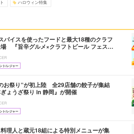
ト
ハロウィン特集
スパイスを使ったフードと最大18種のクラフ
場 『旨辛グルメ×クラフトビール フェス…
ICER
ント/レジャー
のお祭り”が初上陸 全29店舗の餃子が集結
ぎょうざ祭り in 静岡』が開催
ICER
ント/レジャー
料理人と蔵元18組による特別メニューが集