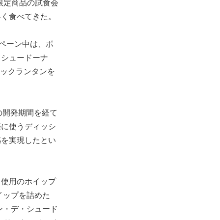
限定商品の試食会
早く食べてきた。
ンペーン中は、ポ
・シュードーナ
ャックランタンを
。
の開発期間を経て
際に使うディッシ
感を実現したとい
も使用のホイップ
イップを詰めた
ン・デ・シュード