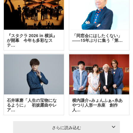
『スタクラ 2026 in 横浜』
「同窓会にはしたくない」
が開幕 今年も多彩なス
――15年ぶりに集う「第…
テ…
石井琢磨「人生の宝物にな
横内謙介×みょんふぁ×糸あ
るように」 初披露曲やレ
やつり人形一糸座 創作
ア…
人…
さらに読み込む