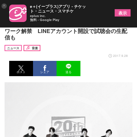
×
e＋(イープラス)アプリ - チケッ
ト・ニュース・スマチケ
表示
eplus inc.
無料 - Google Play
ストレイテナーが初トリビュートアルバムのアート
ワーク解禁 LINEアカウント開設で試聴会の生配
信も
ニュース
音楽
2017.9.28
ポスト
シェア
送る