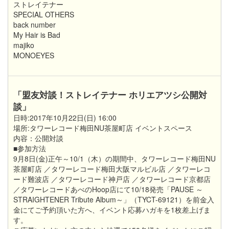
ストレイテナー
SPECIAL OTHERS
back number
My Hair is Bad
majiko
MONOEYES
「盟友対談！ストレイテナー ホリエアツシ公開対
談」
日時:2017年10月22日(日) 16:00
場所:タワーレコード梅田NU茶屋町店 イベントスペース
内容：公開対談
■参加方法
9月8日(金)正午～10/1（木）の期間中、タワーレコード梅田NU
茶屋町店 ／タワーレコード梅田大阪マルビル店 ／タワーレコ
ード難波店 ／タワーレコード神戸店 ／タワーレコード京都店
／タワーレコードあべのHoop店にて10/18発売「PAUSE ～
STRAIGHTENER Tribute Album～」（TYCT-69121）を前金入
金にてご予約頂いた方へ、イベント応募ハガキを1枚差上げま
す。