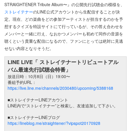
STRAIGHTENER Tribute Album〜』の公開先行試聴会の模様を、
ストレイテナー
のLINE公式アカウントから生配信することが決
定。現在、どの楽曲をどの参加アーティストが担当するのかを予
想するクイズを特設サイトにて行っているが、その答え合わせを
メンバーと一緒に行え、なおかつメンバーも初めて同作の音源を
聴くという貴重な配信になるので、ファンにとっては絶対に見逃
せない内容となりそうだ。
LINE LIVE「 ストレイテナートリビュートアル
バム最速先行試聴会特番」
放送日時：10月8日（日）19:00〜
番組予約URL：
https://live.line.me/channels/2030480/upcoming/5388168
■ストレイテナーLINEアカウント
LINE内で“ストレイテナー”と検索し、友達追加して下さい。
■ストレイテナーLINEブログ
https://lineblog.me/straightener/?vipspot20170928