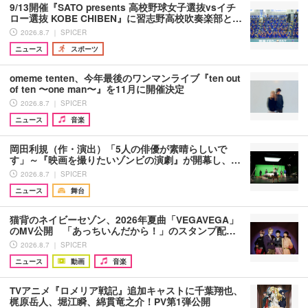
9/13開催『SATO presents 高校野球女子選抜vsイチ
ロー選抜 KOBE CHIBEN』に習志野高校吹奏楽部と…
2026.8.7 ｜ SPICER
ニュース
スポーツ
omeme tenten、今年最後のワンマンライブ『ten out
of ten 〜one man〜』を11月に開催決定
2026.8.7 ｜ SPICER
ニュース
音楽
岡田利規（作・演出）「5人の俳優が素晴らしいで
す」～『映画を撮りたいゾンビの演劇』が開幕し、…
2026.8.7 ｜ SPICER
ニュース
舞台
猫背のネイビーセゾン、2026年夏曲「VEGAVEGA」
のMV公開 「あっちいんだから！」のスタンプ配…
2026.8.7 ｜ SPICER
ニュース
動画
音楽
TVアニメ『ロメリア戦記』追加キャストに千葉翔也、
梶原岳人、堀江瞬、綿貫竜之介！PV第1弾公開