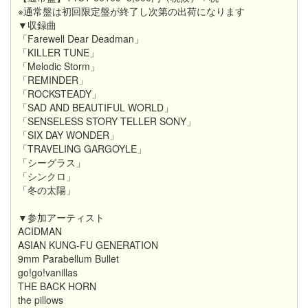
※通常盤は初回限定盤が終了し次第の出荷になります
▼収録曲
「Farewell Dear Deadman」
「KILLER TUNE」
「Melodic Storm」
「REMINDER」
「ROCKSTEADY」
「SAD AND BEAUTIFUL WORLD」
「SENSELESS STORY TELLER SONY」
「SIX DAY WONDER」
「TRAVELING GARGOYLE」
「シーグラス」
「シンクロ」
「冬の太陽」
▼参加アーティスト
ACIDMAN
ASIAN KUNG-FU GENERATION
9mm Parabellum Bullet
go!go!vanillas
THE BACK HORN
the pillows