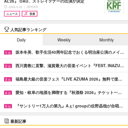
AL’26』 OAU、ストレイテナーの出演が決定
2026.5.25 ｜ SPICER
ニュース
音楽
人気記事ランキング
Daily
Weekly
Monthly
坂本冬美、歌手生活40周年記念でおくる明治座公演のメイ…
1
位
西川貴教に直撃、滋賀最大の音楽イベント『FEST. INAZU…
2
位
福島最大級の音楽フェス『LIVE AZUMA 2026』無料で楽…
3
位
愛知・岐阜の地酒を満喫する『秋酒祭 2026』チケット一…
4
位
『サントリー1万人の第九』Aぇ! groupの佐野晶哉が合唱…
5
位
最新記事