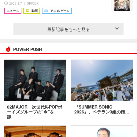
2026.8.7 ｜ SPICER
ニュース
動画
アニメ/ゲーム
最新記事をもっと見る
POWER PUSH
82MAJOR 次世代K-POPボ
『SUMMER SONIC
ーイズグループの“今”を
2026』、ベテラン3組の懐…
訊…