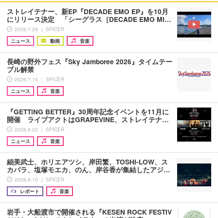
ストレイテナー、新EP『DECADE EMO EP』を10月
にリリース決定 「シーグラス［DECADE EMO MI…
2026.7.29 ｜ SPICER
ニュース
動画
音楽
長崎の野外フェス『Sky Jamboree 2026』タイムテー
ブル解禁
2026.7.10 ｜ SPICER
ニュース
音楽
『GETTiNG BETTER』30周年記念イベントを11月に
開催 ライブアクトはGRAPEVINE、ストレイテナ…
2026.6.22 ｜ SPICER
ニュース
音楽
細美武士、ホリエアツシ、岸田繁、TOSHI-LOW、ス
カパラ、塩塚モエカ、のん、岸谷香が集結したアジ…
2026.6.10 ｜ SPICER
レポート
音楽
岩手・大船渡市で開催される『KESEN ROCK FESTIV