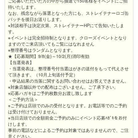
ご応募いただいた方の中から抽選で150名様をイベントにご招
待いたします。
なお、残念ながら落選となった方にも、ストレイテナーロゴ缶
バッチを後日お送りします。
※対談相手は決定次第、ストレイテナーHPにて告知いたしま
す。
※イベントは完全招待制となります。クローズイベントとなり
ますのでご来店頂いてもご覧にはなれません
※整理番号はランダムとなります。
★【応募期間】9/8(金)～10/2(月)消印有効
【当選発表】
・当選発表は、整理番号付当選はがきの送付をもって代えさせ
て頂きます。（10月上旬送付予定）
・申込結果の当落に関するお問い合わせはお答えできません。
※対象店舗以外での配布はございません。ご了承下さい。
※応募ハガキはご予約枚数分お渡し致します
＜ご予約方法＞
※ご予約は店頭でのみの受付となります。お電話等でのご予約
は受け付けておりません。
※当日店頭での全額前金ご予約のみにイベント応募ﾊｶﾞｷをお付
けします。
事前の電話などによるご予約は対象ではありませんので、ご注
意ください。