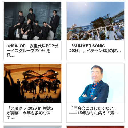
82MAJOR 次世代K-POPボ
『SUMMER SONIC
ーイズグループの“今”を
2026』、ベテラン3組の懐…
訊…
『スタクラ 2026 in 横浜』
「同窓会にはしたくない」
が開幕 今年も多彩なス
――15年ぶりに集う「第…
テ…