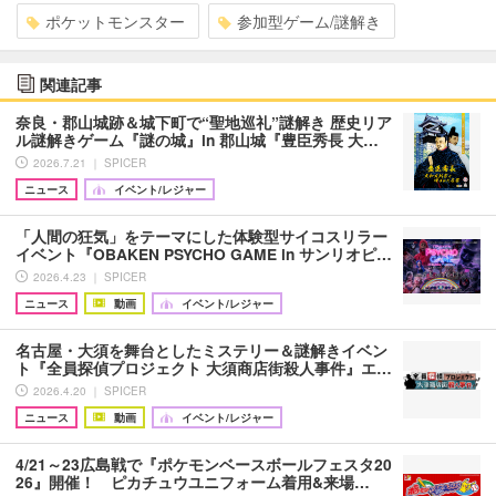
ポケットモンスター
参加型ゲーム/謎解き
関連記事
奈良・郡山城跡＆城下町で“聖地巡礼”謎解き 歴史リア
ル謎解きゲーム『謎の城』in 郡山城『豊⾂秀長 大…
2026.7.21 ｜ SPICER
ニュース
イベント/レジャー
「人間の狂気」をテーマにした体験型サイコスリラー
イベント『OBAKEN PSYCHO GAME in サンリオピ…
2026.4.23 ｜ SPICER
ニュース
動画
イベント/レジャー
名古屋・大須を舞台としたミステリー＆謎解きイベン
ト『全員探偵プロジェクト 大須商店街殺人事件』エ…
2026.4.20 ｜ SPICER
ニュース
動画
イベント/レジャー
4/21～23広島戦で『ポケモンベースボールフェスタ20
26』開催！ ピカチュウユニフォーム着用&来場…