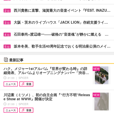
西川貴教に直撃、滋賀最大の音楽イベント『FEST. INAZU…
2
位
大阪・茨木のライブハウス「JACK LION」存続支援ライ…
3
位
石田泰尚×渡辺雄一――破格の“音楽魂”が静かに燃える …
4
位
坂本冬美、歌手生活40周年記念でおくる明治座公演のメイ…
5
位
最新記事
ハク。メジャー1stアルバム『世界が変わる時』の詳
NEW
細発表、アルバムよりオープニングナンバー「渋谷…
21:00 ｜ SPICER
ニュース
音楽
川辺素（ミツメ）、初の自主企画『“行方不明”Releas
NEW
e Show at WWW』開催が決定
21:00 ｜ SPICER
ニュース
音楽