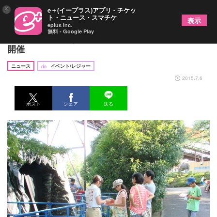
×
e＋(イープラス)アプリ - チケッ
ト・ニュース・スマチケ
表示
eplus inc.
無料 - Google Play
ポケモンの謎解きイベントが池袋・サンシャインで
開催
ニュース
イベント/レジャー
2015.7.6
ポスト
シェア
送る