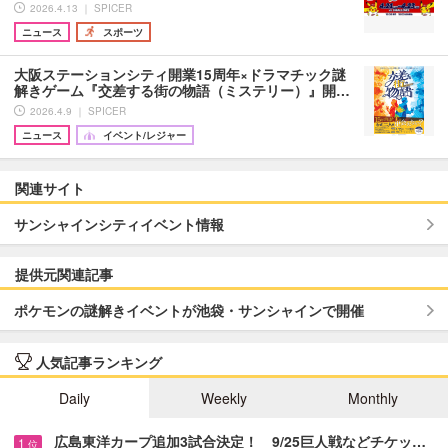
2026.4.13 ｜ SPICER
ニュース
スポーツ
大阪ステーションシティ開業15周年×ドラマチック謎
解きゲーム『交差する街の物語（ミステリー）』開…
2026.4.9 ｜ SPICER
ニュース
イベント/レジャー
関連サイト
サンシャインシティイベント情報
提供元関連記事
ポケモンの謎解きイベントが池袋・サンシャインで開催
人気記事ランキング
Daily
Weekly
Monthly
広島東洋カープ追加3試合決定！ 9/25巨人戦などチケッ…
1
位