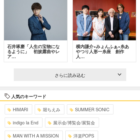
石井琢磨「人生の宝物にな
横内謙介×みょんふぁ×糸あ
るように」 初披露曲やレ
やつり人形一糸座 創作
ア…
人…
さらに読み込む
人気のキーワード
HIMARI
堀ちえみ
SUMMER SONIC
indigo la End
展示会/博覧会/展覧会
MAN WITH A MISSION
洋楽POPS