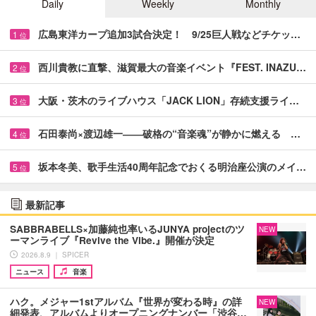
Daily
Weekly
Monthly
広島東洋カープ追加3試合決定！ 9/25巨人戦などチケッ…
1
位
西川貴教に直撃、滋賀最大の音楽イベント『FEST. INAZU…
2
位
大阪・茨木のライブハウス「JACK LION」存続支援ライ…
3
位
石田泰尚×渡辺雄一――破格の“音楽魂”が静かに燃える …
4
位
坂本冬美、歌手生活40周年記念でおくる明治座公演のメイ…
5
位
最新記事
SABBRABELLS×加藤純也率いるJUNYA projectのツ
NEW
ーマンライブ『Revive the Vibe.』開催が決定
2026.8.9 ｜ SPICER
ニュース
音楽
ハク。メジャー1stアルバム『世界が変わる時』の詳
NEW
細発表、アルバムよりオープニングナンバー「渋谷…