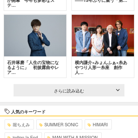
が開幕 今年も多彩なス
――15年ぶりに集う「第…
テ…
石井琢磨「人生の宝物にな
横内謙介×みょんふぁ×糸あ
るように」 初披露曲やレ
やつり人形一糸座 創作
ア…
人…
さらに読み込む
人気のキーワード
堀ちえみ
SUMMER SONIC
HIMARI
indigo la End
MAN WITH A MISSION