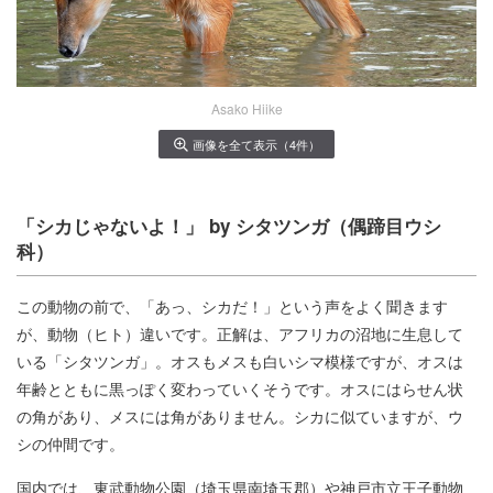
Asako Hiike
画像を全て表示（4件）
「シカじゃないよ！」 by シタツンガ（偶蹄目ウシ
科）
この動物の前で、「あっ、シカだ！」という声をよく聞きます
が、動物（ヒト）違いです。正解は、アフリカの沼地に生息して
いる「シタツンガ」。オスもメスも白いシマ模様ですが、オスは
年齢とともに黒っぽく変わっていくそうです。オスにはらせん状
の角があり、メスには角がありません。シカに似ていますが、ウ
シの仲間です。
国内では、東武動物公園（埼玉県南埼玉郡）や神戸市立王子動物