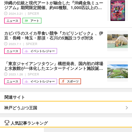
沖縄の伝統と現代アートが融合した『沖縄金魚ミュー
ジアム』期間限定開催、約40種類、1,000匹以上の…
2024.3.21 ｜ SPICER
ニュース
アート
カピバラのスイカ早食い競争『カピリンピック』、伊
豆・長崎・埼玉・那須・石川の5施設コラボ対決
2023.7.1 ｜ SPICER
ニュース
イベント/レジャー
「東京ジャイアンツタウン」構想発表、国内初の球場
と水族館が一体化したエンターテインメント施設誕…
2023.1.26 ｜ SPICER
ニュース
イベント/レジャー
スポーツ
関連サイト
神戸どうぶつ王国
人気記事ランキング