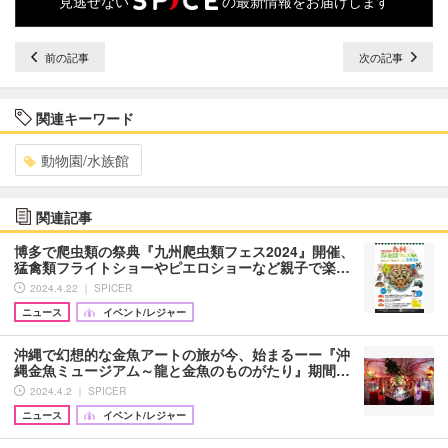
見逃せない
の最新情報をお届けします
前の記事
次の記事
関連キーワード
動物園/水族館
関連記事
博多で爬虫類の祭典『九州爬虫類フェス2024』開催、
猛禽類フライトショーやピエロショーなど親子で楽…
2024.4.22 ｜ SPICER
ニュース
イベント/レジャー
沖縄で幻想的な金魚アートの旅が今、始まるーー『沖
縄金魚ミュージアム～龍と金魚のものがたり』期間…
2024.4.2 ｜ SPICER
ニュース
イベント/レジャー