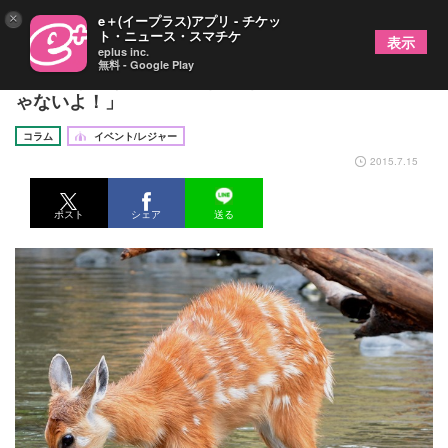
×
e＋(イープラス)アプリ - チケッ
ト・ニュース・スマチケ
表示
eplus inc.
無料 - Google Play
動物園あるある 動物（ヒト）違い vol.1「シカじ
ゃないよ！」
コラム
イベント/レジャー
2015.7.15
ポスト
シェア
送る