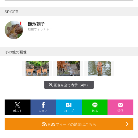
SPICER
樋池朝子
動物ウォッチャー
その他の画像
画像を全て表示（4件）
ポスト
シェア
はてブ
送る
送信
RSSフィードの購読はこちら