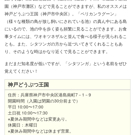
園（神戸市灘区）などで見ることができますが、私のオススメは
神戸どうぶつ王国（神戸市中央区）。「ペリカンラグーン」
（様々な種類の鳥が放し飼いにされている池）の真ん中にある島
にいるので、池の中を歩く姿も頻繁に見ることができます。お食
事タイムには、ワオキツネザルと並んで食べる様子が見られるこ
とも。また、シタツンガの方から近づいてきてくれることもあ
り、そのような時はかなり近くで見ることができます。
まだまだ知名度が低いですが、「シタツンガ」という名前をぜひ
覚えてください！
神戸どうぶつ王国
住所：兵庫県神戸市中央区港島南町7－1－9
開園時間（入園は閉園の30分前まで）
平日 10:00〜17:00
土日祝 10:00〜17:30
※夏休み期間中などは変更あり。
休園日：木曜日
※夏休み期間中などは休まず営業。