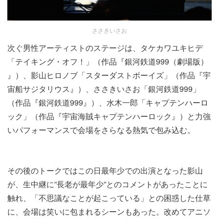
ささきいさお
次ぐ男性アーティストのステージは、タケカワユキヒデ
「テイキング・オフ！」（作品『​銀河鉄道999（劇場版）​
』​）、影山ヒロノブ「スターダストボーイズ」（作品​『​宇
宙船サジタリウス』​）、ささきいさお「銀河鉄道999」
（作品​『​銀河鉄道999』​）、水木一郎「キャプテンハーロ
ック」（作品​『​宇宙海賊キャプテンハーロック』​）と力強
いパフォーマンスで会場をさらなる熱気で包み込む。
その後のトークではこの日最年少での出演となった影山
が、生中継に”長老が最年少”とのコメントがあったことに
触れ、「不思議なことが起こっている」との困惑した仕草
に、会場は笑いに包まれるシーンもあった。改めてアニソ