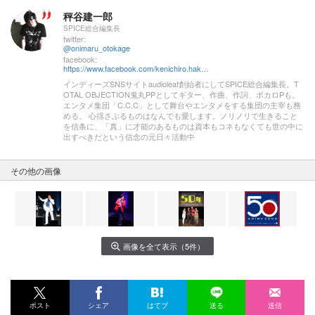
秤谷建一郎
SPICE総合編集長
twitter:
@onimaru_otokage
facebook:
https://www.facebook.com/kenichiro.hakariya
インディーズSNSサイトaudioleaf創始者にしてSPICE総合編集長。T
OTAL OBJECTION鬼丸PPとしてギター、作曲、作詞、ボカロPも。
エンタメ集団「C.C.C」として舞台やエンタメをする集団の主宰も務
める。 心揺さぶるものはなんでも愛します。ノリノリで生きること
を信条に、「真」に才能のあるものは資本もコネもなくても世の中に
出すべきだという信念の元日々活動中
その他の画像
画像を全て表示（5件）
ポスト
シェア
はてブ
送る
送信