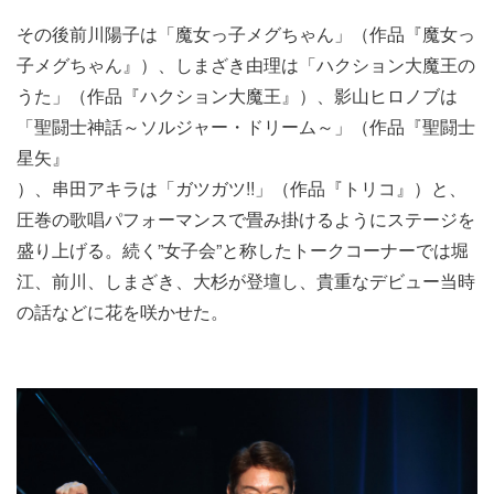
その後​前川陽子​は「魔女っ子メグちゃん」（作品『魔女っ
子メグちゃん​』​）、しまざき由理は「ハクション大魔王の
うた」（作品『ハクション大魔王​』​）、影山ヒロノブは
「聖闘士神話～ソルジャー・ドリーム～」（作品​『聖闘士
星矢』​
）、串田アキラは「ガツガツ!!」（作品​『トリコ』​）と、
圧巻の歌唱パフォーマンスで畳み掛けるようにステージを
盛り上げる。​続く”女子会”と称したトークコーナーでは堀
江、前川、しまざき、大杉が登壇し、貴重なデビュー当時
の話などに花を咲かせた。