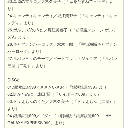
23.草原のマルコ／大杉久美子（『母をたずねて三千里』よ​
り）
24.キャンディキャンディ／堀江美都子（『キャンディ・キャ
ンディ』より）
25.ボルテスVのうた／堀江美都子（『超電磁マシーン ボルテ
スV』より）
26.キャプテンハーロック／水木一郎（『宇宙海賊キャプテン
ハーロック』より）
27.ルパン三世のテーマ／ピートマック・ジュニア（『ルパン
三世（二期）』より）
DISC2
01.銀河鉄道999／ささきいさお（『銀河鉄道999』より）
02.誰がために／成田 賢（『サイボーグ009』より）
03.ドラえもんのうた／大杉久美子（『ドラえもん（二期）』
より）
04.銀河鉄道999／ゴダイゴ（劇場版『銀河鉄道999 THE
GALAXY EXPRESS 999』より）