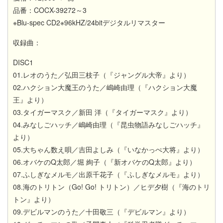
品番：COCX-39272～3
※Blu-spec CD2※96kHZ/24bitデジタルリマスター
​収録曲：
DISC1
01.レオのうた／弘田三枝子（『ジャングル大帝』より）
02.ハクション大魔王のうた／嶋崎由理（『ハクション大魔
王』より）
03.タイガーマスク／新田 洋（『タイガーマスク』より）
04.みなしごハッチ／嶋崎由理（『昆虫物語みなしごハッチ』
より）
05.大ちゃん数え唄／吉田よしみ（『いなかっぺ大将』より）
06.オバケのQ太郎／堀 絢子（『新オバケのQ太郎』より）
07.ふしぎなメルモ／出原千花子（『ふしぎなメルモ』より）
08.海のトリトン（Go! Go! トリトン）／ヒデ夕樹（『海のトリ
トン』より）
09.デビルマンのうた／十田敬三（『デビルマン』より）