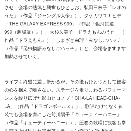
させ、会場の熱気と興奮もひとしお。弘田三枝子「レオの
うた」（​作品『ジャングル大帝』）、​タケカワユキヒデ
「THE GALAXY EXPRESS 999」（​作品​『銀河鉄道
999（劇場版）』）、大杉久美子「ドラえもんのうた」​​（​
作品『ドラえもん』）、しまざき​由理​「みなしごハッチ」
（作品『昆虫物語みなしごハッチ』）と、会場をますます
加熱させていく。
ライブも終盤に差し掛かるが、その後もひとつとして観客
の心を掴んで離さない。ステージを走りまわるパフォーマ
ンスを繰り広げた​影山ヒロノブ「CHA-LA HEAD-CHA-
LA」​（作品『ドラゴンボールＺ』）、歌唱だけでなく衣
装でも会場を虜にした前川陽子「キューティーハニー」
（作品『キューティーハニー』）、圧巻の歌唱に観客も拳
を突き上げ応じた串田アキラ「キン肉マン Go Fight!」