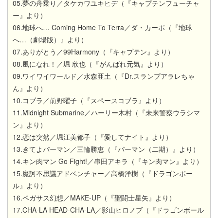
05.夢の舟乗り／タケカワユキヒデ（『キャプテンフューチャ
ー』より）
06.地球へ… Coming Home To Terra／ダ・カーポ（『地球
へ…（劇場版）』より）
07.ありがとう／99Harmony（『キャプテン』より）
08.風になれ！／堀 欣也（『がんばれ元気』より）
09.ワイワイワールド／水森亜土（『Dr.スランプアラレちゃ
ん』より）
10.コブラ／前野曜子（『スペースコブラ』より）
11.Midnight Submarine／ハーリー木村（『未来警察ウラシマ
ン』より）
12.恋は突然／堀江美都子（『愛してナイト』より）
13.きてよパーマン／三輪勝恵（『パーマン（二期）』より）
14.キン肉マン Go Fight!／串田アキラ（『キン肉マン』より）
15.魔訶不思議アドベンチャー／高橋洋樹（『ドラゴンボー
ル』より）
16.ペガサス幻想／MAKE-UP（『聖闘士星矢』より）
17.CHA-LA HEAD-CHA-LA／影山ヒロノブ（『ドラゴンボール