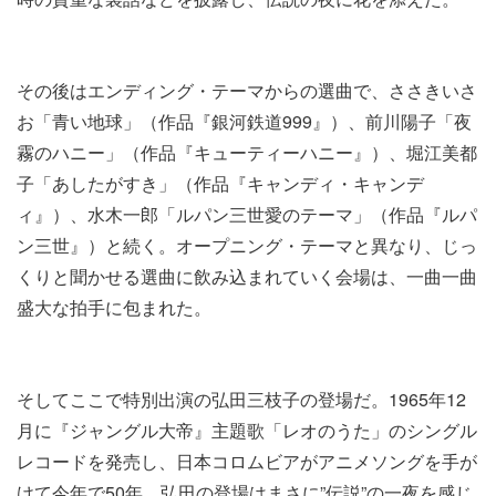
その後は​エンディング・テーマ​からの選曲で、ささきいさ
お「青い地球」（​作品『銀河鉄道999』）、前川陽子「夜
霧のハニー」（​作品『キューティーハニー』）、堀江美都
子「あしたがすき」（​作品『キャンディ・キャンデ
ィ』）、水木一郎「ルパン三世愛のテーマ」（​作品『ルパ
ン三世』）と続く。オープニング・テーマと異なり、じっ
くりと聞かせる選曲に飲み込まれていく会場は、一曲一曲
盛大な拍手に包まれた。
そしてここで特別出演の弘田三枝子の登場だ。1965年12
月に『ジャングル大帝』主題歌​「レオのうた」の​シングル
レコード​を発売し、日本コロムビアがアニメソングを手が
けて今年で50年。弘田の登場はまさに”伝説”の一夜を感じ