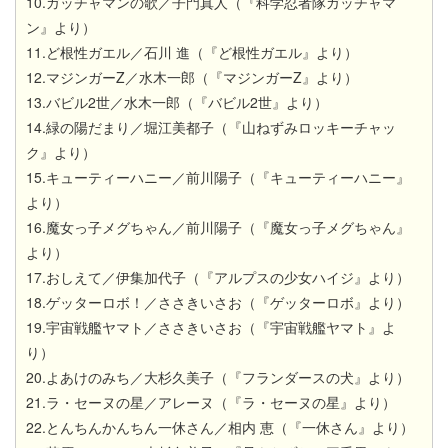
10.ガッチャマンの歌／子門真人（『科学忍者隊ガッチャマ
ン』より）
11.ど根性ガエル／石川 進（『ど根性ガエル』より）
12.マジンガーZ／水木一郎（『マジンガーZ』より）
13.バビル2世／水木一郎（『バビル2世』より）
14.緑の陽だまり／堀江美都子（『山ねずみロッキーチャッ
ク』より）
15.キューティーハニー／前川陽子（『キューティーハニー』
より）
16.魔女っ子メグちゃん／前川陽子（『魔女っ子メグちゃん』
より）
17.おしえて／伊集加代子（『アルプスの少女ハイジ』より）
18.ゲッターロボ！／ささきいさお（『ゲッターロボ』より）
19.宇宙戦艦ヤマト／ささきいさお（『宇宙戦艦ヤマト』よ
り）
20.よあけのみち／大杉久美子（『フランダースの犬』より）
21.ラ・セーヌの星／アレーヌ（『ラ・セーヌの星』より）
22.とんちんかんちん一休さん／相内 恵（『一休さん』より）