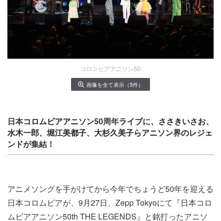
コロンビアアニソン50
画像を全て表示（5件）
​日本​
コロムビアアニソン
​50周年​
ライブ
​に​
、
ささきいさお、
水木一郎、
堀江美都子、大杉久美子らアニソン界のレジェ
ンドが
​集結！​
アニメソングを手がけてから今年でちょうど50年を迎える
日本コロムビアが​、9月​27日、Zepp Tokyoにて『​日本コロ
ムビアアニソン50​th​ THE LEGENDS』と銘打ったアニソ