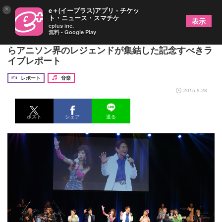
×
e＋(イープラス)アプリ - チケッ
ト・ニュース・スマチケ
表示
eplus inc.
無料 - Google Play
ささきいさお、水木一郎、​堀江美都子、大杉久美子
らアニソン界のレジェンドが​集結した記念すべきラ
イブレポート
レポート
音楽
2015.9.28
ポスト
シェア
送る