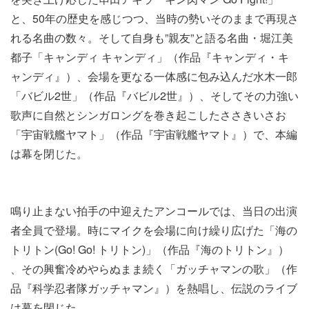
と、50年の歴史を感じつつ、当時の勢いそのままで再現さ
れる名曲の数々。そして自身も”親友”と語る名曲・堀江美
都子「キャンディ キャンディ」​（​作品『キャンディ・キ
ャンディ』）、会場を更なる一体感に包み込んだ水木一郎
「バビル2世」​（​作品『バビル2世』）、そしてその力強い
歌声に自然とシンガロングを巻き起こしたささきいさお
「宇宙戦艦ヤマト」（作品『宇宙戦艦ヤマト』）で、本編
は幕を閉じた。
​鳴り止まない拍手の中迎えた​アンコールでは、当日の出演
者全員で登場。​時にマイクを会場に向け繰り広げた​「海の
トリトン(Go! Go! トリトン)」​​（作品『​海のトリトン』）​
、その興奮冷めやらぬまま​続く​「ガッチャマンの歌」​（作
品『​科学忍者隊ガッチャマン』）​を熱唱し、伝説のライブ
は幕を閉じた。