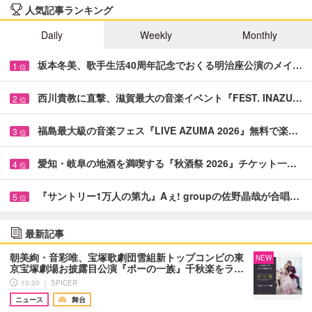
人気記事ランキング
Daily
Weekly
Monthly
坂本冬美、歌手生活40周年記念でおくる明治座公演のメイ…
1
位
西川貴教に直撃、滋賀最大の音楽イベント『FEST. INAZU…
2
位
福島最大級の音楽フェス『LIVE AZUMA 2026』無料で楽…
3
位
愛知・岐阜の地酒を満喫する『秋酒祭 2026』チケット一…
4
位
『サントリー1万人の第九』Aぇ! groupの佐野晶哉が合唱…
5
位
最新記事
朝美絢・音彩唯、宝塚歌劇団雪組新トップコンビの東
NEW
京宝塚劇場お披露目公演『ポーの一族』千秋楽をラ…
10:30 ｜ SPICER
ニュース
舞台