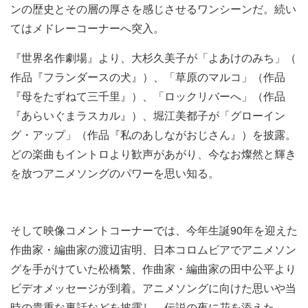
ンの歴史とその層の厚さを感じさせるワンシーンだ。続い
てはメドレーコーナー​へ突入。
『世界名作劇場』より、大杉久美子が「よあけのみち」（​
作品『フランダースの犬』）、「草原のマルコ」​（作品
『母をたずねて三千里』）、「ロックリバーへ」（作品
『あらいぐまラスカル​』）、堀江美都子が「グローイン
グ・アップ」（作品『私のあしながおじさん​』）を披露。
どの楽曲もイントロより歓声があがり、今なお燦然と輝き
を放つアニメソングのパワーを思い知る。​
そして映像コメントコーナーでは、今年生誕90年を迎えた
作曲家・編曲家の渡辺宙明、日本コロムビアでアニメソン
グを手がけていた松橋繁、作曲家・編曲家の​田中公平より
ビデオメッセージが到着。​アニメソングに向けた思いや当
時の貴重な裏話などを披露し、伝説の夜に花を添えた。