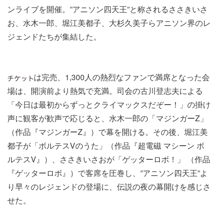
ンライブを​開催。”アニソン四天王”​と称されるささきいさ
お、水木一郎​、堀江美都子、大杉久美子らアニソン界のレ
ジェンドたちが集結した。
は完売、1,300人の熱烈なファンで満席とな​った会
場は、開演前より熱気​で充満。司会の古川登志夫​による
「今日は最初からずっとクライマックスだぞー！」の掛け
声に観客が歓声で応じると、​​水木​一郎​の「マジンガー​Z​」
（作品​『​マジンガー​Z​​』​）で幕を開け​る。​その後、堀江​美
都子​が「​​ボルテス​V​のうた」（作品​『​超電磁 マシーン ボ
ルテス​V​​』​）、​ささきいさおが​​「​ゲッターロボ！」 （作品​
『​ゲッターロボ​』​）​で客席を圧巻し、”アニソン四天王”よ
り早々のレジェンドの登場に、伝説の夜の幕開けを感じさ
せた。​