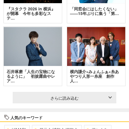
『スタクラ 2026 in 横浜』
「同窓会にはしたくない」
が開幕 今年も多彩なス
――15年ぶりに集う「第…
テ…
石井琢磨「人生の宝物にな
横内謙介×みょんふぁ×糸あ
るように」 初披露曲やレ
やつり人形一糸座 創作
ア…
人…
さらに読み込む
人気のキーワード