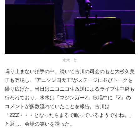
水木一郎
鳴り止まない拍手の中、続いて古川の司会のもと​​大杉久美
子も登場し、”アニソン四天王”がステージに並びトークを
繰り広げた。​当日はニコニコ生放送によるライブ生中継も
行われており、水木は「マジンガーZ」​歌唱中に『Z』の
コメントが多数流れていたことを報告。古川は
「ZZZ・・・となったらまるで眠っているようですね。」
と返し、会場の笑いを誘った。