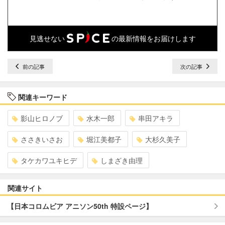
見逃せない
の最新情報をお届けします
前の記事
次の記事
関連キーワード
影山ヒロノブ
水木一郎
串田アキラ
ささきいさお
堀江美都子
大杉久美子
タケカワユキヒデ
しまざき由理
関連サイト
【日本コロムビア アニソン50th 特設ページ】