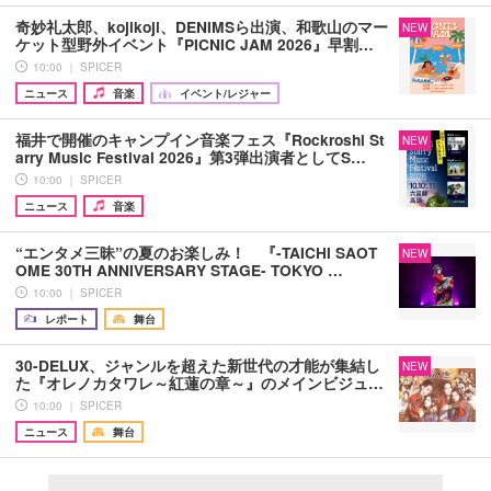
奇妙礼太郎、kojikoji、DENIMSら出演、和歌山のマー
NEW
ケット型野外イベント『PICNIC JAM 2026』早割…
10:00 ｜ SPICER
ニュース
音楽
イベント/レジャー
福井で開催のキャンプイン音楽フェス『Rockroshi St
NEW
arry Music Festival 2026』第3弾出演者としてS…
10:00 ｜ SPICER
ニュース
音楽
“エンタメ三昧”の夏のお楽しみ！ 『-TAICHI SAOT
NEW
OME 30TH ANNIVERSARY STAGE- TOKYO …
10:00 ｜ SPICER
レポート
舞台
30-DELUX、ジャンルを超えた新世代の才能が集結し
NEW
た『オレノカタワレ～紅蓮の章～』のメインビジュ…
10:00 ｜ SPICER
ニュース
舞台