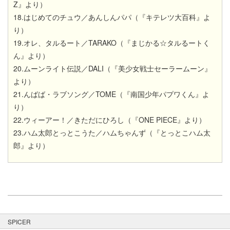
Z』より）
18.はじめてのチュウ／あんしんパパ（『キテレツ大百科』よ
り）
19.オレ、タルるート／TARAKO（『まじかる☆タルるートく
ん』より）
20.ムーンライト伝説／DALI（『美少女戦士セーラームーン』
より）
21.んばば・ラブソング／TOME（『南国少年パプワくん』よ
り）
22.ウィーアー！／きただにひろし（『ONE PIECE』より）
23.ハム太郎とっとこうた／ハムちゃんず（『とっとこハム太
郎』より）
SPICER