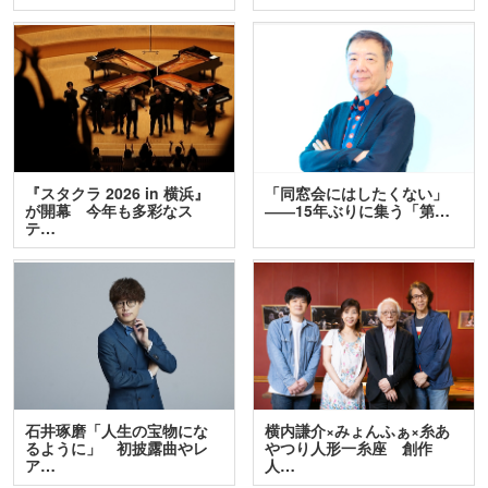
『スタクラ 2026 in 横浜』
「同窓会にはしたくない」
が開幕 今年も多彩なス
――15年ぶりに集う「第…
テ…
石井琢磨「人生の宝物にな
横内謙介×みょんふぁ×糸あ
るように」 初披露曲やレ
やつり人形一糸座 創作
ア…
人…