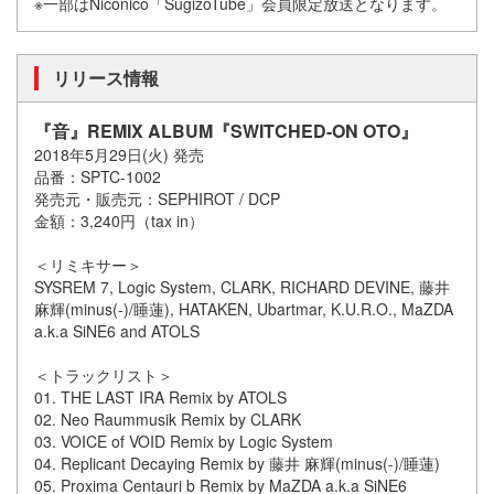
※一部はNiconico「SugizoTube」会員限定放送となります。
リリース情報
『音』REMIX ALBUM『SWITCHED-ON OTO』
2018年5月29日(火) 発売
品番：SPTC-1002
発売元・販売元：SEPHIROT / DCP
金額：3,240円（tax in）
＜リミキサー＞
SYSREM 7, Logic System, CLARK, RICHARD DEVINE, 藤井
麻輝(minus(-)/睡蓮), HATAKEN, Ubartmar, K.U.R.O., MaZDA
a.k.a SiNE6 and ATOLS
＜トラックリスト＞
01. THE LAST IRA Remix by ATOLS
02. Neo Raummusik Remix by CLARK
03. VOICE of VOID Remix by Logic System
04. Replicant Decaying Remix by 藤井 麻輝(minus(-)/睡蓮)
05. Proxima Centauri b Remix by MaZDA a.k.a SiNE6