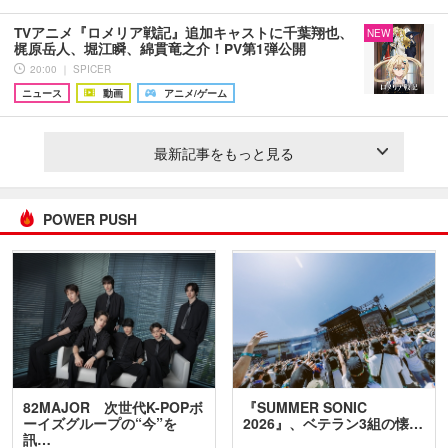
TVアニメ『ロメリア戦記』追加キャストに千葉翔也、
NEW
梶原岳人、堀江瞬、綿貫竜之介！PV第1弾公開
20:00 ｜ SPICER
ニュース
動画
アニメ/ゲーム
最新記事をもっと見る
POWER PUSH
82MAJOR 次世代K-POPボ
『SUMMER SONIC
ーイズグループの“今”を
2026』、ベテラン3組の懐…
訊…