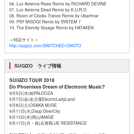
06. Lux Aeterna Rises Remix by RICHARD DEVINE
07. Lux Aeterna Dead Remix by K.U.R.O.
08. Room of Clocks Trance Remix by Ubartmar
09. PSY MISOGI Remix by SYSTEM 7
10. The Eternity Voyage Remix by HATAKEN
＜特設サイト＞
http://sugizo.com/SWITCHED-ONOTO
SUGIZO ライブ情報
SUGIZO TOUR 2018
Do Phoenixes Dream of Electronic Music?
9月5日(水)柏PALOOZA
9月7日(金)名古屋ElectricLadyLand
9月8日(土)OSAKA MUSE
9月11日(火)Zepp DiverCity
9月13日(木)岡山IMAGE
9月17日(月・祝)石巻BLUE RESISTANCE