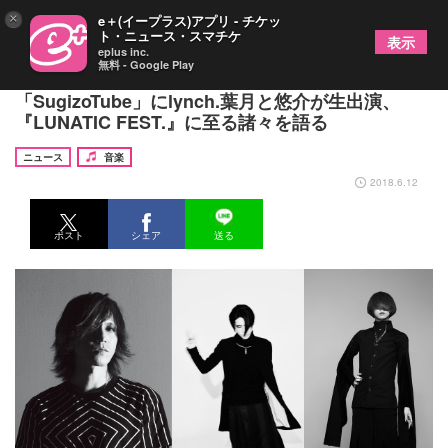
×
e＋(イープラス)アプリ - チケッ
ト・ニュース・スマチケ
表示
eplus inc.
無料 - Google Play
SUGIZO公式ライブストリーミング
「SugizoTube」にlynch.葉月と悠介が生出演、
『LUNATIC FEST.』に至る諸々を語る
ニュース
音楽
2018.6.12
ポスト
シェア
送る