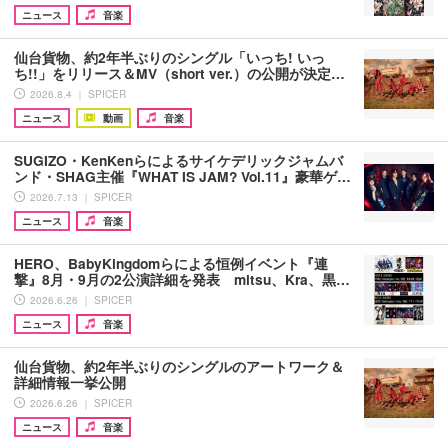
ニュース
音楽
仙台貨物、約2年半ぶりのシングル「いっち! いっ
ち!!」をリリース＆MV（short ver.）の公開が決定…
2026.8.4 ｜ SPICER
ニュース
動画
音楽
SUGIZO・KenKenらによるサイケデリックジャムバ
ンド・SHAG主催『WHAT IS JAM? Vol.11』豪華ゲ…
2026.7.13 ｜ SPICER
ニュース
音楽
HERO、BabyKingdomらによる恒例イベント『連
撃』8月・9月の2公演詳細を発表 mitsu、Kra、黒…
2026.6.26 ｜ SPICER
ニュース
音楽
仙台貨物、約2年半ぶりのシングルのアートワーク＆
詳細情報一挙公開
2026.6.26 ｜ SPICER
ニュース
音楽