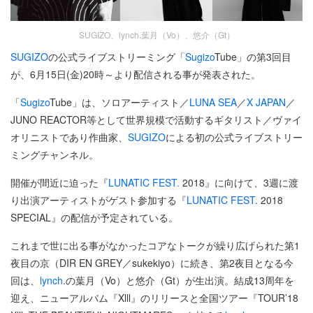
SUGIZO、lynch.葉月（Vo）、悠介（Gt）
SUGIZO
の公式ライブストリーミング「
Sugizo
Tube」の第3回目
が、6月15日(金)20時～より配信される事が発表された。
「
Sugizo
Tube」は、ソロアーティスト／
LUNA SEA
／
X JAPAN
／
JUNO REACTOR等として世界規模で活動するギタリスト／ヴァイ
オリニストであり作曲家、
SUGIZO
による初の公式ライブストリー
ミングチャンネル。
開催が間近に迫った『
LUNATIC FEST.
2018』に向けて、3週に渡
り出演アーティストがゲスト参加する『
LUNATIC FEST.
2018
SPECIAL』の配信が予定されている。
これまで世に出る事がなかったコアなトークが繰り広げられた第1
夜目の京（DIR EN GREY／sukekiyo）に続き、第2夜目となる今
回は、
lynch.
の葉月（Vo）と悠介（Gt）が生出演。結成13周年を
迎え、ニューアルバム『Xlll』のリリースと全国ツアー『TOUR’18