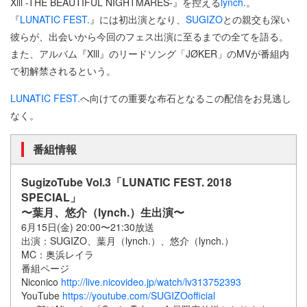
Xlll -THE BEAUTIFUL NIGHTMARES-』を控える
lynch.
。
『
LUNATIC FEST.
』には初出演となり、
SUGIZO
との親交も深い
彼らが、出会いから今回のフェス出演に至るまでの全てを語る。
また、アルバム『Xlll』のリードソング「JØKER」のMVが番組内
で初解禁されるという。
LUNATIC FEST.
へ向けての重要な布石となるこの配信をお見逃し
なく。
番組情報
SugizoTube Vol.3「LUNATIC FEST. 2018
SPECIAL」
〜葉月、悠介（lynch.）生出演〜
6月15日(金) 20:00〜21:30放送
出演：SUGIZO、葉月（lynch.）、悠介（lynch.）
MC：奥浜レイラ
番組ページ
Niconico
http://live.nicovideo.jp/watch/lv313752393
YouTube
https://youtube.com/SUGIZOofficial