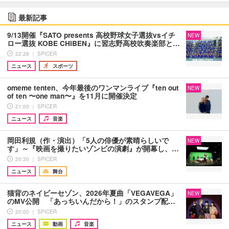
最新記事
9/13開催『SATO presents 高校野球女子選抜vsイチ
NEW
ロー選抜 KOBE CHIBEN』に習志野高校吹奏楽部と…
22:28 ｜ SPICER
ニュース
スポーツ
omeme tenten、今年最後のワンマンライブ『ten out
NEW
of ten 〜one man〜』を11月に開催決定
21:00 ｜ SPICER
ニュース
音楽
岡田利規（作・演出）「5人の俳優が素晴らしいで
NEW
す」～『映画を撮りたいゾンビの演劇』が開幕し、…
20:30 ｜ SPICER
ニュース
舞台
猫背のネイビーセゾン、2026年夏曲「VEGAVEGA」
NEW
のMV公開 「あっちいんだから！」のスタンプ配…
20:00 ｜ SPICER
ニュース
動画
音楽