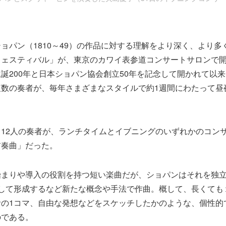
ョパン（1810～49）の作品に対する理解をより深く、より多
ェスティバル」が、東京のカワイ表参道コンサートサロンで開催
誕200年と日本ショパン協会創立50年を記念して開かれて以来
複数の奏者が、毎年さまざまなスタイルで約1週間にわたって昼
12人の奏者が、ランチタイムとイブニングのいずれかのコン
前奏曲」だった。
始まりや導入の役割を持つ短い楽曲だが、ショパンはそれを独
して形成するなど新たな概念や手法で作曲。概して、長くても
活の1コマ、自由な発想などをスケッチしたかのような、個性的
のである。