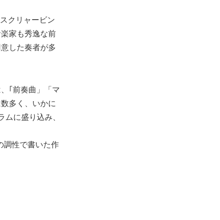
、スクリャービン
た音楽家も秀逸な前
用意した奏者が多
、｢前奏曲」「マ
は数多く、いかに
ラムに盛り込み、
の調性で書いた作