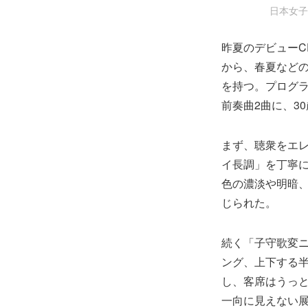
日本女子
昨夏のデビューC
から、春夏など
を持つ。プログ
前奏曲2曲に、3
まず、聴衆をエ
イ長調」を丁寧
色の濃淡や明暗
じられた。
続く「子守歌変
ング、上下する
し、客席はうっ
一向に見えない