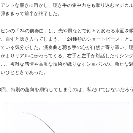
リアントな響きに溶かし、聴き手の集中力をも取り込むマジカ
に弾ききって前半が終了した。
ビンの「24の前奏曲」は、光や風などで刻々と変わる水面を
、自ずと聴き入ってしまう。「24種類のショートピース」と
見ている気分がした。演奏曲と聴き手の心が自然に寄り添い、
術がよりリアルに伝わってくる。右手と左手が対話したりシン
……。複雑な感情や高度な技術が織りなすショパンの、新たな
深いひとときであった。
0回。特別の趣向を期待してしまうのは、私だけではないだろ