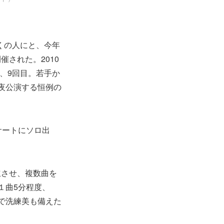
くの人にと、今年
された。2010
、9回目。若手か
夜公演する恒例の
サートにソロ出
立させ、複数曲を
１曲5分程度、
で洗練美も備えた