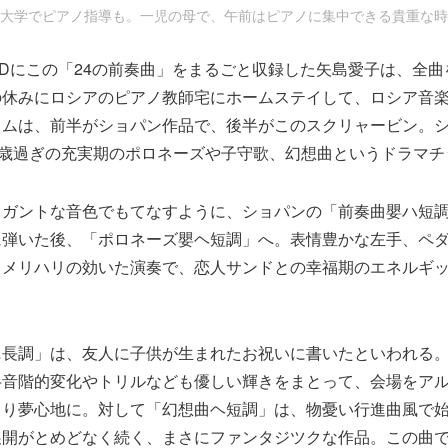
大学でピアノ指導も。一児の母で、午前はピアノに集中できる貴重な時
Dにこの「24の前奏曲」をまるごと収録した矢島愛子は、全曲
の休みにロシアのピアノ教師宅にホームステイして、ロシア音
ラムは、前半がショパン作品で、後半がこのスクリャービン。
0歳過ぎの充実期のポロネーズや子守歌、幻想曲というドラマ
レガントな音色でもてなすように、ショパンの「前奏曲嬰ハ短
に弾いた後、「ポロネーズ嬰ヘ短調」へ。表情豊かな左手、ペ
、メリハリの効いた演奏で、恋人サンドとの幸福期のエネルギ
ニ長調」は、友人に子供が生まれたお祝いに書いたといわれる
半音階的変化やトリルなども優しい輝きをまとって、会場をア
とり夢心地に。対して「幻想曲ヘ短調」は、物憂い行進曲風で
展開がとめどなく続く、まさにファンタジツクな作品。この曲