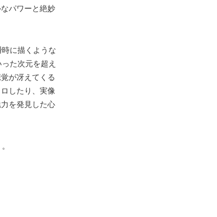
ルなパワーと絶妙
瞬時に描くような
いった次元を超え
聴覚が冴えてくる
クロしたり、実像
魅力を発見した心
う。