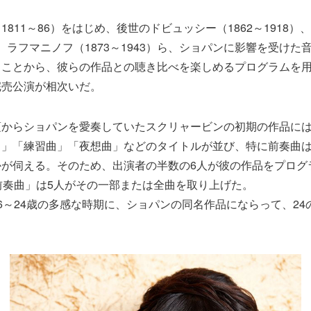
811～86）をはじめ、後世のドビュッシー（1862～1918）
5）、ラフマニノフ（1873～1943）ら、ショパンに影響を受け
ることから、彼らの作品との聴き比べを楽しめるプログラムを
完売公演が相次いだ。
頃からショパンを愛奏していたスクリャービンの初期の作品には
曲」「練習曲」「夜想曲」などのタイトルが並び、特に前奏曲
かが伺える。そのため、出演者の半数の6人が彼の作品をプログ
前奏曲」は5人がその一部または全曲を取り上げた。
6～24歳の多感な時期に、ショパンの同名作品にならって、24