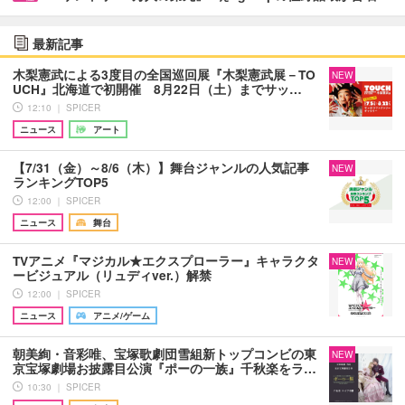
最新記事
木梨憲武による3度目の全国巡回展『木梨憲武展－TO
NEW
UCH』北海道で初開催 8月22日（土）までサッ…
12:10 ｜ SPICER
ニュース
アート
【7/31（金）～8/6（木）】舞台ジャンルの人気記事
NEW
ランキングTOP5
12:00 ｜ SPICER
ニュース
舞台
TVアニメ『マジカル★エクスプローラー』キャラクタ
NEW
ービジュアル（リュディver.）解禁
12:00 ｜ SPICER
ニュース
アニメ/ゲーム
朝美絢・音彩唯、宝塚歌劇団雪組新トップコンビの東
NEW
京宝塚劇場お披露目公演『ポーの一族』千秋楽をラ…
10:30 ｜ SPICER