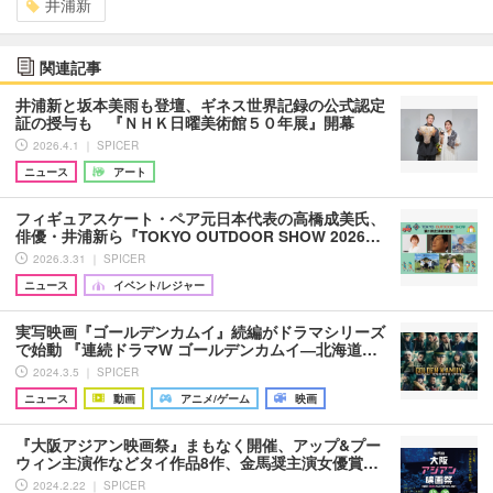
井浦新
関連記事
井浦新と坂本美雨も登壇、ギネス世界記録の公式認定
証の授与も 『ＮＨＫ日曜美術館５０年展』開幕
2026.4.1 ｜ SPICER
ニュース
アート
フィギュアスケート・ペア元日本代表の高橋成美氏、
俳優・井浦新ら『TOKYO OUTDOOR SHOW 2026…
2026.3.31 ｜ SPICER
ニュース
イベント/レジャー
実写映画『ゴールデンカムイ』続編がドラマシリーズ
で始動 『連続ドラマW ゴールデンカムイ―北海道…
2024.3.5 ｜ SPICER
ニュース
動画
アニメ/ゲーム
映画
『大阪アジアン映画祭』まもなく開催、アップ&プー
ウィン主演作などタイ作品8作、金馬奨主演女優賞…
2024.2.22 ｜ SPICER