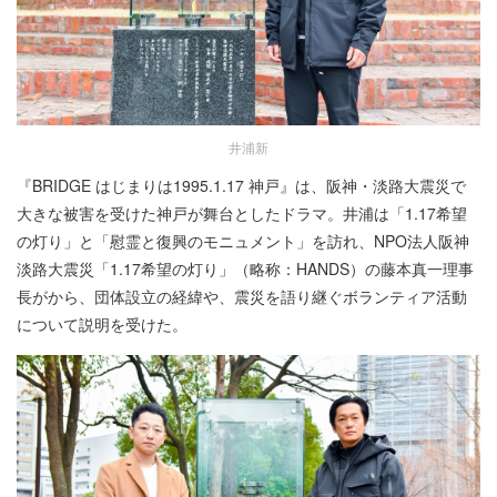
井浦新
『BRIDGE はじまりは1995.1.17 神戸』は、阪神・淡路大震災で
大きな被害を受けた神戸が舞台としたドラマ。井浦は「1.17希望
の灯り」と「慰霊と復興のモニュメント」を訪れ、NPO法人阪神
淡路大震災「1.17希望の灯り」（略称：HANDS）の藤本真一理事
長がから、団体設立の経緯や、震災を語り継ぐボランティア活動
について説明を受けた。