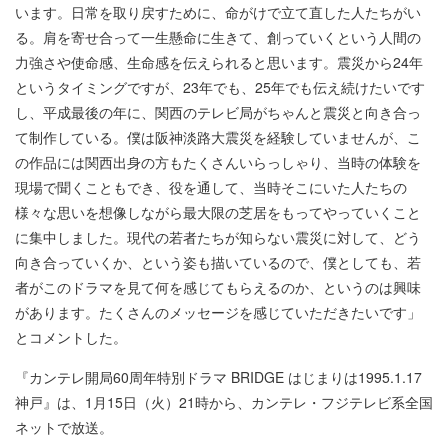
います。日常を取り戻すために、命がけで立て直した人たちがい
る。肩を寄せ合って一生懸命に生きて、創っていくという人間の
力強さや使命感、生命感を伝えられると思います。震災から24年
というタイミングですが、23年でも、25年でも伝え続けたいです
し、平成最後の年に、関西のテレビ局がちゃんと震災と向き合っ
て制作している。僕は阪神淡路大震災を経験していませんが、こ
の作品には関西出身の方もたくさんいらっしゃり、当時の体験を
現場で聞くこともでき、役を通して、当時そこにいた人たちの
様々な思いを想像しながら最大限の芝居をもってやっていくこと
に集中しました。現代の若者たちが知らない震災に対して、どう
向き合っていくか、という姿も描いているので、僕としても、若
者がこのドラマを見て何を感じてもらえるのか、というのは興味
があります。たくさんのメッセージを感じていただきたいです」
とコメントした。
『カンテレ開局60周年特別ドラマ BRIDGE はじまりは1995.1.17
神戸』は、1月15日（火）21時から、カンテレ・フジテレビ系全国
ネットで放送。