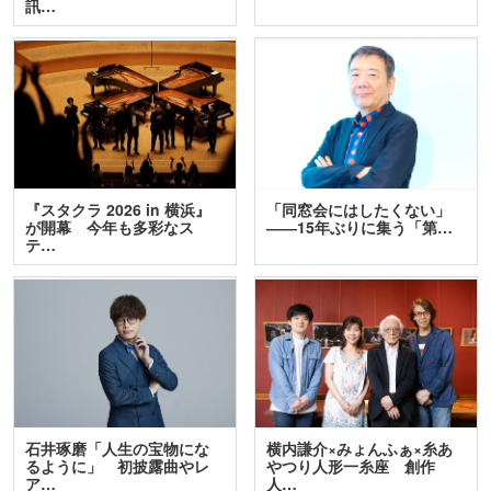
訊…
『スタクラ 2026 in 横浜』
「同窓会にはしたくない」
が開幕 今年も多彩なス
――15年ぶりに集う「第…
テ…
石井琢磨「人生の宝物にな
横内謙介×みょんふぁ×糸あ
るように」 初披露曲やレ
やつり人形一糸座 創作
ア…
人…