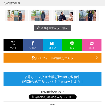
その他の画像
画像を全て表示（6件）
ポスト
シェア
はてブ
送る
送信
RSSフィードの購読はこちら
多彩なエンタメ情報をTwitterで発信中
SPICE公式アカウントをフォローしよう！
SPICE総合アカウント
音楽