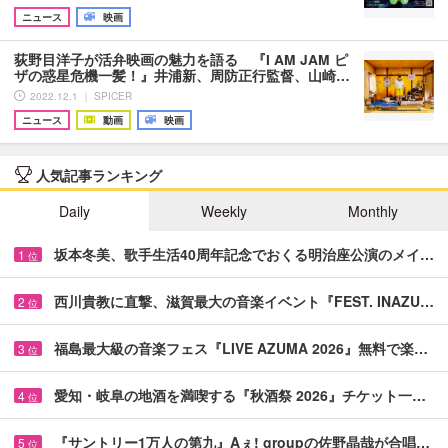
ニュース
映画
荻野目洋子が活弁映画の魅力を語る 『I AM JAM ピ
ザの惑星危機一髪！』井浦新、周防正行監督、山崎…
2022.12.1 ｜ SPICER
ニュース
動画
映画
人気記事ランキング
Daily
Weekly
Monthly
坂本冬美、歌手生活40周年記念でおくる明治座公演のメイ…
1
位
西川貴教に直撃、滋賀最大の音楽イベント『FEST. INAZU…
2
位
福島最大級の音楽フェス『LIVE AZUMA 2026』無料で楽…
3
位
愛知・岐阜の地酒を満喫する『秋酒祭 2026』チケット一…
4
位
『サントリー1万人の第九』Aぇ! groupの佐野晶哉が合唱…
5
位