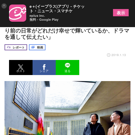
×
e＋(イープラス)アプリ - チケッ
ト・ニュース・スマチケ
表示
eplus inc.
無料 - Google Play
井浦新が阪神・淡路大震災“慰霊の地”を訪問「当た
り前の日常がどれだけ幸せで輝いているか、ドラマ
を通して伝えたい」
レポート
映画
2019.1.13
ポスト
シェア
送る