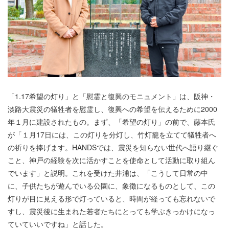
「1.17希望の灯り」と「慰霊と復興のモニュメント」は、阪神・
淡路大震災の犠牲者を慰霊し、復興への希望を伝えるために2000
年１月に建設されたもの。まず、「希望の灯り」の前で、藤本氏
が「１月17日には、この灯りを分灯し、竹灯籠を立てて犠牲者へ
の祈りを捧げます。HANDSでは、震災を知らない世代へ語り継ぐ
こと、神戸の経験を次に活かすことを使命として活動に取り組ん
でいます」と説明。これを受けた井浦は、「こうして日常の中
に、子供たちが遊んでいる公園に、象徴になるものとして、この
灯りが目に見える形で灯っていると、時間が経っても忘れないで
すし、震災後に生まれた若者たちにとっても学ぶきっかけになっ
ていていいですね」と話した。