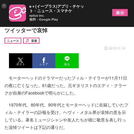
×
e＋(イープラス)アプリ - チケッ
ト・ニュース・スマチケ
表示
eplus inc.
無料 - Google Play
モーターヘッドのドラマー死去……スラッシュらが
ツイッターで哀悼
ニュース
音楽
2015.11.13
ポスト
シェア
送る
モーターヘッドのドラマーだったフィル・テイラーが11月11日
の夜に亡くなった。61歳だった。元ギタリストのエディ・クラー
クが自身のFacebookで明らかにした。
1970年代、80年代、90年代とモーターヘッドに在籍していたフ
ィル・テイラーの訃報を受け、ヘヴィ・メタル界が哀悼の意を示
している。著名ミュージシャンや友人たちが彼に敬意を表し行っ
た追悼ツイートは下記の通りだ。