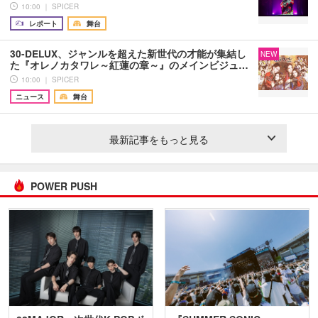
10:00 ｜ SPICER
レポート
舞台
30-DELUX、ジャンルを超えた新世代の才能が集結し
NEW
た『オレノカタワレ～紅蓮の章～』のメインビジュ…
10:00 ｜ SPICER
ニュース
舞台
最新記事をもっと見る
POWER PUSH