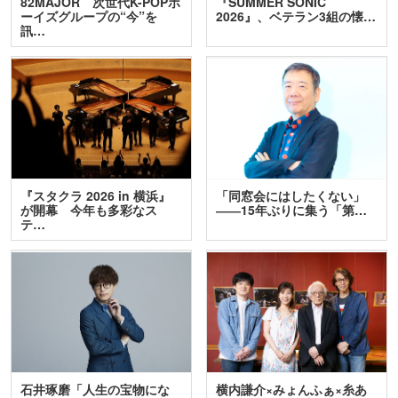
82MAJOR 次世代K-POPボ
『SUMMER SONIC
ーイズグループの“今”を
2026』、ベテラン3組の懐…
訊…
『スタクラ 2026 in 横浜』
「同窓会にはしたくない」
が開幕 今年も多彩なス
――15年ぶりに集う「第…
テ…
石井琢磨「人生の宝物にな
横内謙介×みょんふぁ×糸あ