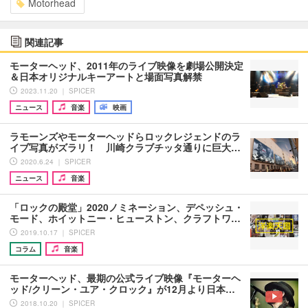
Motorhead
関連記事
モーターヘッド、2011年のライブ映像を劇場公開決定
＆日本オリジナルキーアートと場面写真解禁
2023.11.20 ｜ SPICER
ニュース
音楽
映画
ラモーンズやモーターヘッドらロックレジェンドのラ
イブ写真がズラリ！ 川崎クラブチッタ通りに巨大…
2020.6.24 ｜ SPICER
ニュース
音楽
「ロックの殿堂」2020ノミネーション、デペッシュ・
モード、ホイットニー・ヒューストン、クラフトワ…
2019.10.17 ｜ SPICER
コラム
音楽
モーターヘッド、最期の公式ライブ映像『モーターヘ
ッド/クリーン・ユア・クロック』が12月より日本…
2018.10.20 ｜ SPICER