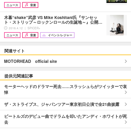
ニュース
音楽
木暮“shake”武彦 VS Mike Koshitani氏『サンセッ
ト・ストリップ～ロックンロールの生誕地～』公開…
2016.4.12 ｜ SPICER+
ニュース
音楽
イベント/レジャー
関連サイト
MOTORHEAD official site
提供元関連記事
モーターヘッドのドラマー死去……スラッシュらがツイッターで哀
悼
ザ・ストライプス、ジャパンツアー東京初日公演で全21曲披露
ビートルズのデビュー曲でドラムを叩いたアンディ・ホワイトが死
去