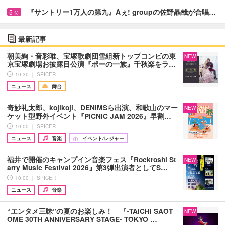
『サントリー1万人の第九』Aぇ! groupの佐野晶哉が合唱…
5
位
最新記事
朝美絢・音彩唯、宝塚歌劇団雪組新トップコンビの東
NEW
京宝塚劇場お披露目公演『ポーの一族』千秋楽をラ…
10:30 ｜ SPICER
ニュース
舞台
奇妙礼太郎、kojikoji、DENIMSら出演、和歌山のマー
NEW
ケット型野外イベント『PICNIC JAM 2026』早割…
10:00 ｜ SPICER
ニュース
音楽
イベント/レジャー
福井で開催のキャンプイン音楽フェス『Rockroshi St
NEW
arry Music Festival 2026』第3弾出演者としてS…
10:00 ｜ SPICER
ニュース
音楽
“エンタメ三昧”の夏のお楽しみ！ 『-TAICHI SAOT
NEW
OME 30TH ANNIVERSARY STAGE- TOKYO …