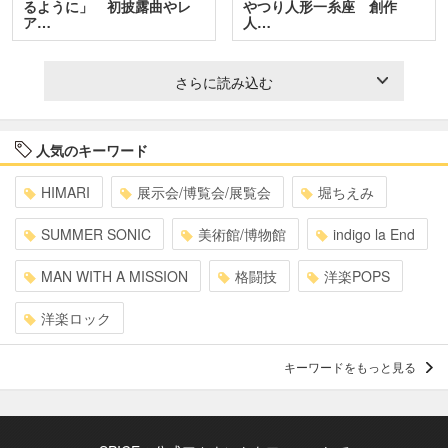
るように」 初披露曲やレ
やつり人形一糸座 創作
ア…
人…
さらに読み込む
人気のキーワード
HIMARI
展示会/博覧会/展覧会
堀ちえみ
SUMMER SONIC
美術館/博物館
indigo la End
MAN WITH A MISSION
格闘技
洋楽POPS
洋楽ロック
キーワードをもっと見る