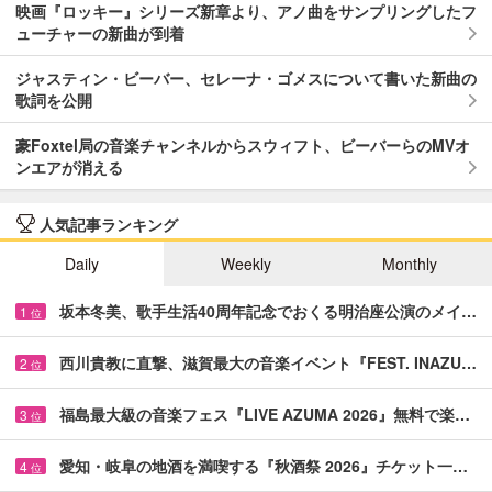
映画『ロッキー』シリーズ新章より、アノ曲をサンプリングしたフ
ューチャーの新曲が到着
ジャスティン・ビーバー、セレーナ・ゴメスについて書いた新曲の
歌詞を公開
豪Foxtel局の音楽チャンネルからスウィフト、ビーバーらのMVオ
ンエアが消える
人気記事ランキング
Daily
Weekly
Monthly
坂本冬美、歌手生活40周年記念でおくる明治座公演のメイ…
1
位
西川貴教に直撃、滋賀最大の音楽イベント『FEST. INAZU…
2
位
福島最大級の音楽フェス『LIVE AZUMA 2026』無料で楽…
3
位
愛知・岐阜の地酒を満喫する『秋酒祭 2026』チケット一…
4
位