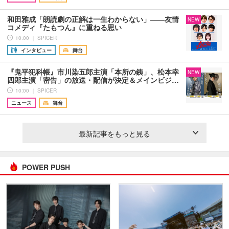
和田雅成「朗読劇の正解は一生わからない」――友情
NEW
コメディ『たもつん』に重ねる思い
10:00 ｜ SPICER
インタビュー
舞台
『鬼平犯科帳』市川染五郎主演「本所の銕」、松本幸
NEW
四郎主演「密告」の放送・配信が決定＆メインビジ…
10:00 ｜ SPICER
ニュース
舞台
最新記事をもっと見る
POWER PUSH