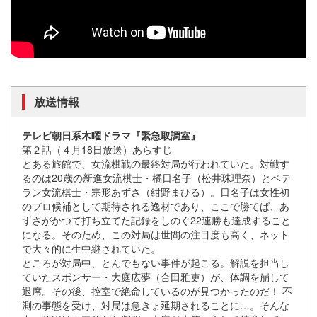
放送情報
テレビ朝日系木曜ドラマ『緊急取調室』
第２話（４月18日放送）あらすじ
とある旅館で、女流棋戦の最終対局が行われていた。対戦す
るのは20歳の新進女流棋士・橘日名子（松井珠理奈）とベテ
ラン女流棋士・宗形あずさ（紺野まひる）。日名子は女性初
のプロ候補として期待される逸材であり、ここで勝てば、あ
ずさがかつて打ち立てた記録をしのぐ22連勝も達成すること
になる。そのため、この対局は世間の注目度も高く、ネット
で大々的に生中継されていた。
ところが対局中、とんでもない事件が起こる。解説を担当し
ていたスポンサー・大庭広夢（合田雅吏）が、体調を崩して
退席。その後、控室で絶命しているのが見つかったのだ！ 不
測の事態を受け、対局は急きょ延期されることに…。そんな