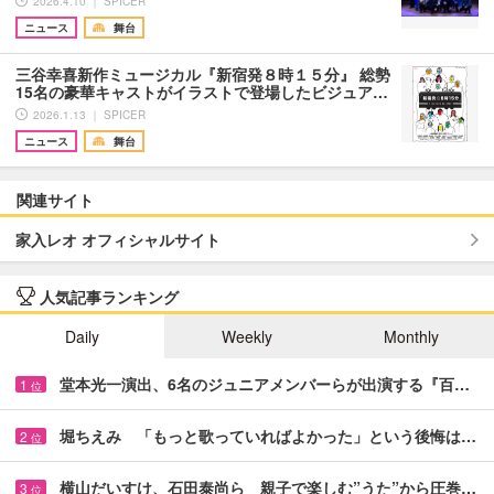
2026.4.10 ｜ SPICER
ニュース
舞台
三谷幸喜新作ミュージカル『新宿発８時１５分』 総勢
15名の豪華キャストがイラストで登場したビジュア…
2026.1.13 ｜ SPICER
ニュース
舞台
関連サイト
家入レオ オフィシャルサイト
人気記事ランキング
Daily
Weekly
Monthly
堂本光一演出、6名のジュニアメンバーらが出演する『百…
1
位
堀ちえみ 「もっと歌っていればよかった」という後悔は…
2
位
横山だいすけ、石田泰尚ら 親子で楽しむ”うた”から圧巻…
3
位