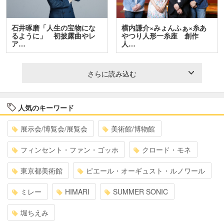
石井琢磨「人生の宝物にな
横内謙介×みょんふぁ×糸あ
るように」 初披露曲やレ
やつり人形一糸座 創作
ア…
人…
さらに読み込む
人気のキーワード
展示会/博覧会/展覧会
美術館/博物館
フィンセント・ファン・ゴッホ
クロード・モネ
東京都美術館
ピエール・オーギュスト・ルノワール
ミレー
HIMARI
SUMMER SONIC
堀ちえみ