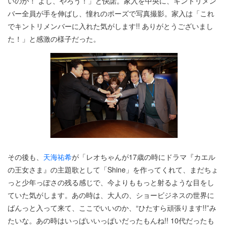
いのか！ よし、やろう！」と快諾。家入を中央に、キントリメン
バー全員が手を伸ばし、憧れのポーズで写真撮影。家入は「これ
でキントリメンバーに入れた気がします!! ありがとうございまし
た！」と感激の様子だった。
その後も、
天海祐希
が「レオちゃんが17歳の時にドラマ『カエル
の王女さま』の主題歌として「Shine」を作ってくれて、まだちょ
っと少年っぽさの残る感じで、今よりももっと射るような目をし
ていた気がします。あの時は、大人の、ショービジネスの世界に
ばんっと入って来て、ここでいいのか、“ひたすら頑張ります!!”み
たいな。あの時はいっぱいいっぱいだったもんね!! 10代だったも