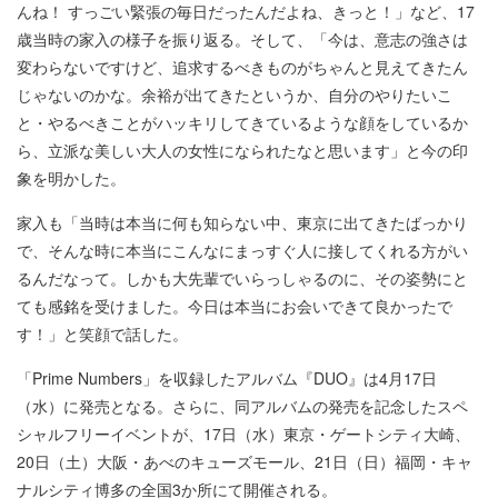
んね！ すっごい緊張の毎日だったんだよね、きっと！」など、17
歳当時の家入の様子を振り返る。そして、「今は、意志の強さは
変わらないですけど、追求するべきものがちゃんと見えてきたん
じゃないのかな。余裕が出てきたというか、自分のやりたいこ
と・やるべきことがハッキリしてきているような顔をしているか
ら、立派な美しい大人の女性になられたなと思います」と今の印
象を明かした。
家入も「当時は本当に何も知らない中、東京に出てきたばっかり
で、そんな時に本当にこんなにまっすぐ人に接してくれる方がい
るんだなって。しかも大先輩でいらっしゃるのに、その姿勢にと
ても感銘を受けました。今日は本当にお会いできて良かったで
す！」と笑顔で話した。
「Prime Numbers」を収録したアルバム『DUO』は4月17日
（水）に発売となる。さらに、同アルバムの発売を記念したスペ
シャルフリーイベントが、17日（水）東京・ゲートシティ大崎、
20日（土）大阪・あべのキューズモール、21日（日）福岡・キャ
ナルシティ博多の全国3か所にて開催される。