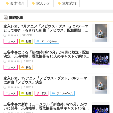
鈴木浩介
家入レオ
塚地武雅
関連記事
家入レオ、7月アニメ『メビウス・ダスト』OPテーマ
として書き下ろされた新曲「メビウス」配信開始！…
2026.6.4 ｜ SPICER
ニュース
動画
アニメ/ゲーム
三谷幸喜による『新宿発8時15分』が9月に放送・配信
決定 天海祐希、香取慎吾ら15人のキャストが約10…
2026.5.30 ｜ SPICER
ニュース
舞台
家入レオ、TVアニメ『メビウス・ダスト』OPテーマ
に新曲「メビウス」決定
2026.5.14 ｜ SPICER
ニュース
動画
音楽
アニメ/ゲーム
三谷幸喜の新作ミュージカル『新宿発8時15分』がつ
いに開幕 天海祐希、香取慎吾ら豪華キャスト15名…