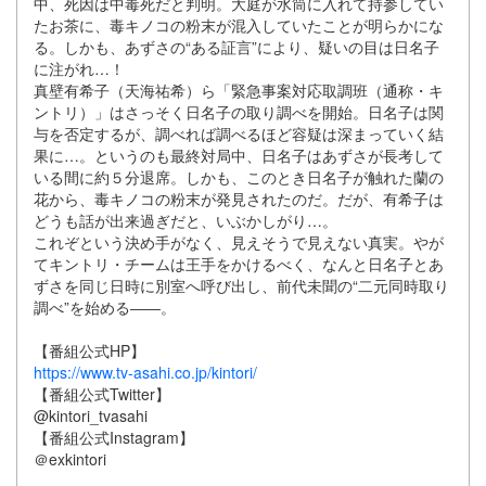
中、死因は中毒死だと判明。大庭が水筒に入れて持参してい
たお茶に、毒キノコの粉末が混入していたことが明らかにな
る。しかも、あずさの“ある証言”により、疑いの目は日名子
に注がれ…！
真壁有希子（天海祐希）ら「緊急事案対応取調班（通称・キ
ントリ）」はさっそく日名子の取り調べを開始。日名子は関
与を否定するが、調べれば調べるほど容疑は深まっていく結
果に…。というのも最終対局中、日名子はあずさが長考して
いる間に約５分退席。しかも、このとき日名子が触れた蘭の
花から、毒キノコの粉末が発見されたのだ。だが、有希子は
どうも話が出来過ぎだと、いぶかしがり…。
これぞという決め手がなく、見えそうで見えない真実。やが
てキントリ・チームは王手をかけるべく、なんと日名子とあ
ずさを同じ日時に別室へ呼び出し、前代未聞の“二元同時取り
調べ”を始める――。
【番組公式HP】
https://www.tv-asahi.co.jp/kintori/
【番組公式Twitter】
@kintori_tvasahi
【番組公式Instagram】
＠exkintori