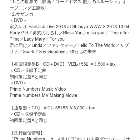
11.この世界で（映画「コードギアス 復活のルルーシュ」オ
ープニング主題歌）
12.サザンカ
＜DVD＞
家入レオ FanClub Live 2018 at Shibuya WWW X 2018.10.04
Party Girl／勇気のしるし／Bless You／miss you／Time after
Time／Lady Mary／For you
君に届け／Linda／ファンタジー／Hello To The World／サブ
リナ／Spark／Say Goodbye／僕たちの未来
【初回限定盤B：CD＋DVD】 VIZL-1552 ￥3,500＋tax
＜CD＞収録予定曲
初回限定盤Aと同じ
＜DVD＞
Prime Numbers Music Video
Prime Numbers MV Making Movie
【通常盤：CD】 VICL- 65155 ￥3,000＋tax
＜CD＞収録予定曲
初回限定盤Aと同じ
【先行配信情報】
「Prime Numbers」は、4月11日(木)より主要ダウンロードサ