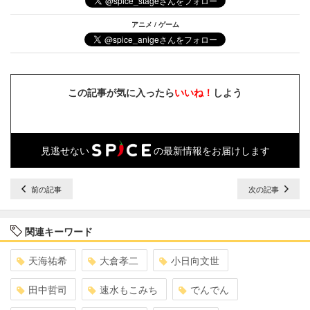
アニメ / ゲーム
この記事が気に入ったら
いいね！
しよう
見逃せない
の最新情報をお届けします
前の記事
次の記事
関連キーワード
天海祐希
大倉孝二
小日向文世
田中哲司
速水もこみち
でんでん