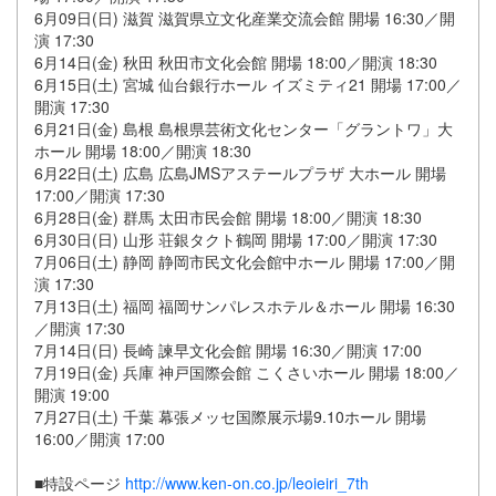
6月09日(日) 滋賀 滋賀県立文化産業交流会館 開場 16:30／開
演 17:30
6月14日(金) 秋田 秋田市文化会館 開場 18:00／開演 18:30
6月15日(土) 宮城 仙台銀行ホール イズミティ21 開場 17:00／
開演 17:30
6月21日(金) 島根 島根県芸術文化センター「グラントワ」大
ホール 開場 18:00／開演 18:30
6月22日(土) 広島 広島JMSアステールプラザ 大ホール 開場
17:00／開演 17:30
6月28日(金) 群馬 太田市民会館 開場 18:00／開演 18:30
6月30日(日) 山形 荘銀タクト鶴岡 開場 17:00／開演 17:30
7月06日(土) 静岡 静岡市民文化会館中ホール 開場 17:00／開
演 17:30
7月13日(土) 福岡 福岡サンパレスホテル＆ホール 開場 16:30
／開演 17:30
7月14日(日) 長崎 諫早文化会館 開場 16:30／開演 17:00
7月19日(金) 兵庫 神戸国際会館 こくさいホール 開場 18:00／
開演 19:00
7月27日(土) 千葉 幕張メッセ国際展示場9.10ホール 開場
16:00／開演 17:00
■特設ページ
http://www.ken-on.co.jp/leoieiri_7th