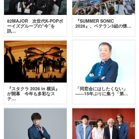
82MAJOR 次世代K-POPボ
『SUMMER SONIC
ーイズグループの“今”を
2026』、ベテラン3組の懐…
訊…
『スタクラ 2026 in 横浜』
「同窓会にはしたくない」
が開幕 今年も多彩なス
――15年ぶりに集う「第…
テ…