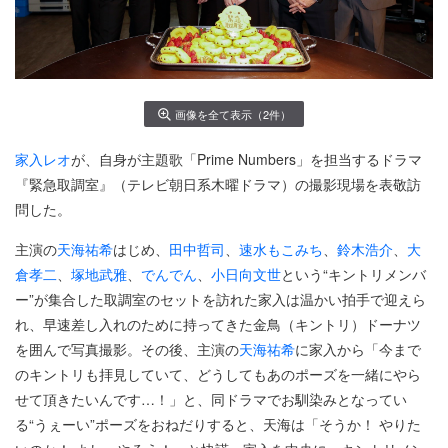
画像を全て表示（2件）
家入レオ
が、自身が主題歌「Prime Numbers」を担当するドラマ
『緊急取調室』（テレビ朝日系木曜ドラマ）の撮影現場を表敬訪
問した。
主演の
天海祐希
はじめ、
田中哲司
、
速水もこみち
、
鈴木浩介
、
大
倉孝二
、
塚地武雅
、
でんでん
、
小日向文世
という“キントリメンバ
ー”が集合した取調室のセットを訪れた家入は温かい拍手で迎えら
れ、早速差し入れのために持ってきた金鳥（キントリ）ドーナツ
を囲んで写真撮影。その後、主演の
天海祐希
に家入から「今まで
のキントリも拝見していて、どうしてもあのポーズを一緒にやら
せて頂きたいんです…！」と、同ドラマでお馴染みとなってい
る“うぇーい”ポーズをおねだりすると、天海は「そうか！ やりた