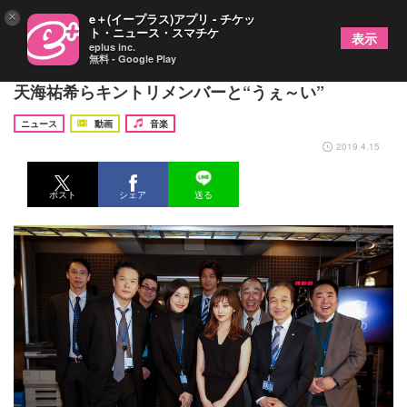
×
e＋(イープラス)アプリ - チケッ
ト・ニュース・スマチケ
表示
eplus inc.
無料 - Google Play
家入レオ ドラマ『緊急取調室』撮影現場を訪問、
天海祐希らキントリメンバーと“うぇ～い”
ニュース
動画
音楽
2019.4.15
ポスト
シェア
送る