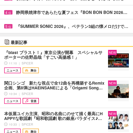
静岡県焼津市であらたな夏フェス『BON BON BON 2026…
4
位
『SUMMER SONIC 2026』、ベテラン3組の懐メロだけで…
5
位
最新記事
『blast ブラスト！』東京公演が開幕 スペシャルサ
NEW
ポーターの佐野晶哉「すごい高揚感！」
11:10 ｜ SPICER
ニュース
舞台
関口シンゴ 新たな視点で全12曲を再構築するRemix
NEW
企画、第8弾はHAEINSANEによる「Origami Song…
10:34 ｜ SPICER
ニュース
音楽
本仮屋ユイカ主演、昭和の名曲にのせて描く最高にH
NEW
APPYな歌謡劇『昭和歌謡劇 歌の銀座パラダイス♪…
10:33 ｜ SPICER
ニュース
舞台