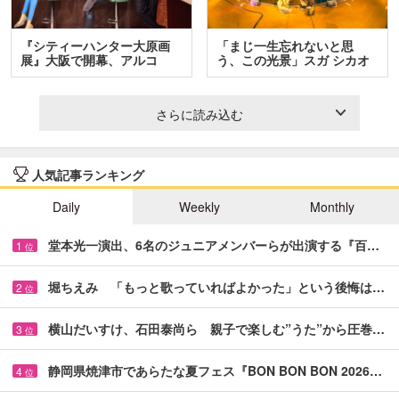
『シティーハンター大原画
「まじ一生忘れないと思
展』大阪で開幕、アルコ
う、この光景」スガ シカオ
＆…
と…
さらに読み込む
人気記事ランキング
Daily
Weekly
Monthly
堂本光一演出、6名のジュニアメンバーらが出演する『百…
1
位
堀ちえみ 「もっと歌っていればよかった」という後悔は…
2
位
横山だいすけ、石田泰尚ら 親子で楽しむ”うた”から圧巻…
3
位
静岡県焼津市であらたな夏フェス『BON BON BON 2026…
4
位