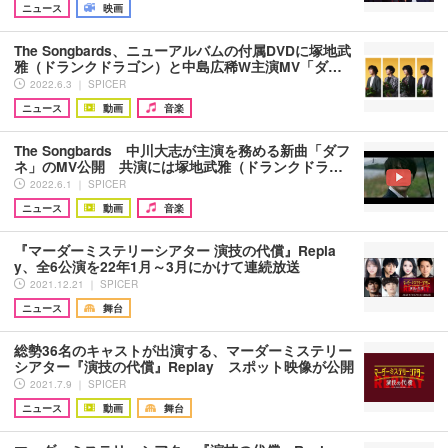
ニュース
映画
The Songbards、ニューアルバムの付属DVDに塚地武
雅（ドランクドラゴン）と中島広稀W主演MV「ダ…
2022.6.3 ｜ SPICER
ニュース
動画
音楽
The Songbards 中川大志が主演を務める新曲「ダフ
ネ」のMV公開 共演には塚地武雅（ドランクドラ…
2022.6.1 ｜ SPICER
ニュース
動画
音楽
『マーダーミステリーシアター 演技の代償』Repla
y、全6公演を22年1月～3月にかけて連続放送
2021.12.21 ｜ SPICER
ニュース
舞台
総勢36名のキャストが出演する、マーダーミステリー
シアター『演技の代償』Replay スポット映像が公開
2021.7.9 ｜ SPICER
ニュース
動画
舞台