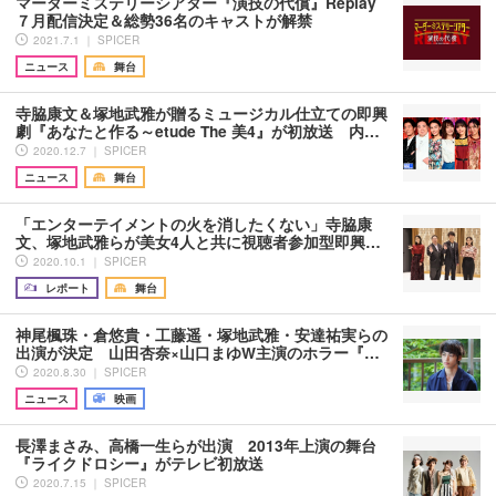
マーダーミステリーシアター『演技の代償』Replay
７月配信決定＆総勢36名のキャストが解禁
2021.7.1 ｜ SPICER
ニュース
舞台
寺脇康文＆塚地武雅が贈るミュージカル仕立ての即興
劇『あなたと作る～etude The 美4』が初放送 内…
2020.12.7 ｜ SPICER
ニュース
舞台
「エンターテイメントの火を消したくない」寺脇康
文、塚地武雅らが美女4人と共に視聴者参加型即興…
2020.10.1 ｜ SPICER
レポート
舞台
神尾楓珠・倉悠貴・工藤遥・塚地武雅・安達祐実らの
出演が決定 山田杏奈×山口まゆW主演のホラー『…
2020.8.30 ｜ SPICER
ニュース
映画
長澤まさみ、高橋一生らが出演 2013年上演の舞台
『ライクドロシー』がテレビ初放送
2020.7.15 ｜ SPICER