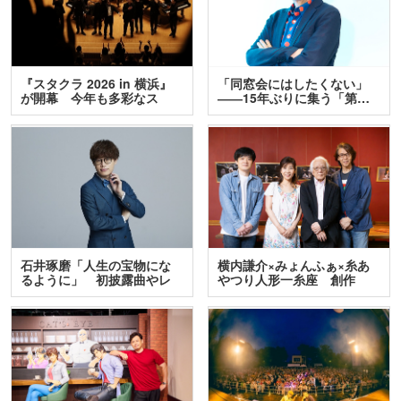
『スタクラ 2026 in 横浜』
「同窓会にはしたくない」
が開幕 今年も多彩なス
――15年ぶりに集う「第…
テ…
石井琢磨「人生の宝物にな
横内謙介×みょんふぁ×糸あ
るように」 初披露曲やレ
やつり人形一糸座 創作
ア…
人…