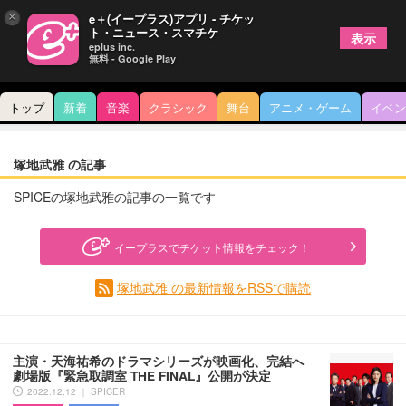
×
e＋(イープラス)アプリ - チケッ
ト・ニュース・スマチケ
表示
eplus inc.
無料 - Google Play
トップ
新着
音楽
クラシック
舞台
アニメ・ゲーム
イベン
塚地武雅 の記事
SPICEの塚地武雅の記事の一覧です
イープラスでチケット情報をチェック！
塚地武雅 の最新情報をRSSで購読
主演・天海祐希のドラマシリーズが映画化、完結へ
劇場版『緊急取調室 THE FINAL』公開が決定
2022.12.12 ｜ SPICER