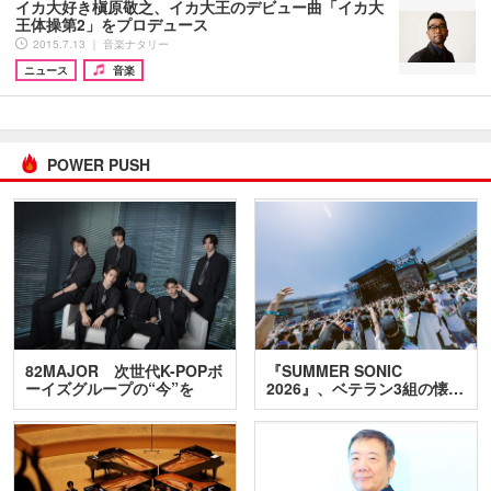
イカ大好き槇原敬之、イカ大王のデビュー曲「イカ大
王体操第2」をプロデュース
2015.7.13 ｜ 音楽ナタリー
ニュース
音楽
POWER PUSH
82MAJOR 次世代K-POPボ
『SUMMER SONIC
ーイズグループの“今”を
2026』、ベテラン3組の懐…
訊…