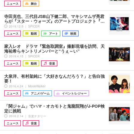
ニュース
舞台
寺田克也、三代目JSB山下健二郎、マキシマムザ亮君
らが『スター・ウォーズ』のアートプロジェクト『…
2019.12.5 ｜ SPICER
ニュース
動画
アート
映画
家入レオ ドラマ『緊急取調室』撮影現場を訪問、天
海祐希らキントリメンバーと“うぇ～い”
2019.4.15 ｜ SPICER
ニュース
動画
音楽
大泉洋、有村架純に「大好きなんだろう？」と告白強
要！
2016.4.24 ｜ MovieWalker
ニュース
アニメ/ゲーム
イベント/レジャー
「関ジャム」でハマ・オカモトと鬼龍院翔がJ-POP検
定に挑戦
2016.2.14 ｜ 音楽ナタリー
ニュース
音楽