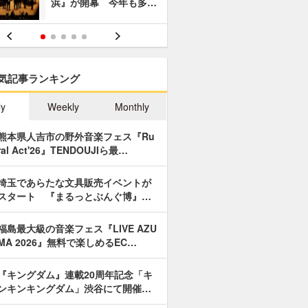
浜』が開幕 今年も多…
あやつり人
気記事ランキング
ly
Weekly
Monthly
熊本県人吉市の野外音楽フェス『Ru
ral Act'26』TENDOUJIら最…
埼玉であらたな文具販売イベントが
スタート 『まるっとぶんぐ博』…
福島最大級の音楽フェス『LIVE AZU
MA 2026』無料で楽しめるEC…
『キングダム』連載20周年記念「キ
ンキンキングダム」渋谷にて開催…