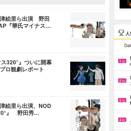
津絵里ら出演 野田
AP『華氏マイナス…
人
Dai
ス320°』ついに開幕
1
位
プロ観劇レポート
2
位
3
位
津絵里ら出演、NOD
20°』 野田秀…
4
位