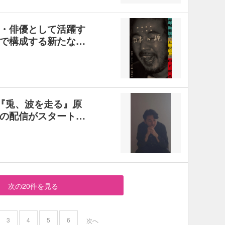
・俳優として活躍す
で構成する新たな…
演『兎、波を走る』原
の配信がスタート…
次の20件を見る
3
4
5
6
次へ