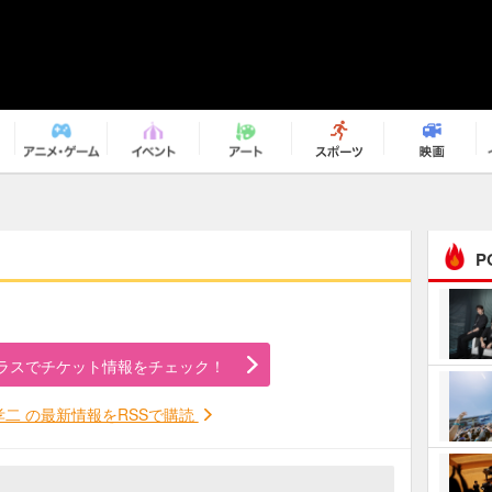
P
まるで原作の世界から飛
び出してきたよう！ 圧…
ラスでチケット情報をチェック！
ｅｐｌｕｓ ｗｅｅｋｅ
ｎｄ ｃｌｕｂ
孝二 の最新情報をRSSで購読
ＲｅｏＮａ“ピルグリム”