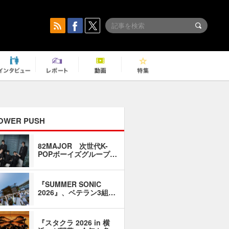
OWER PUSH
82MAJOR 次世代K-
「同窓会に
POPボーイズグループ…
い」――1
『SUMMER SONIC
石井琢磨「
2026』、ベテラン3組…
なるように
『スタクラ 2026 in 横
横内謙介×