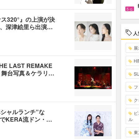
5
位
ス320°』の上演が決
、深津絵里ら出演…
人
展
HI
 LAST REMAKE
が開幕 舞台写真＆ケラリ…
S
フ
ク
ペシャルランチ”な
ピ
でKERA流ドン・…
ル
東