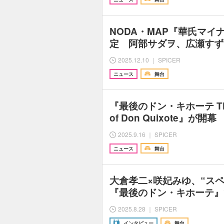
NODA・MAP『華氏マイナ
定 阿部サダヲ、広瀬すず
2025.12.10 ｜ SPICER
ニュース
舞台
『最後のドン・キホーテ THE
of Don Quixote』
2025.9.16 ｜ SPICER
ニュース
舞台
大倉孝二×咲妃みゆ、“ス
『最後のドン・キホーテ』
2025.8.28 ｜ SPICER
インタビュー
舞台