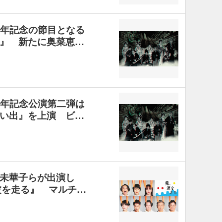
周年記念の節目となる
』 新たに奥菜恵…
周年記念公演第二弾は
い出』を上演 ビ…
未華子らが出演し
波を走る』 マルチ…