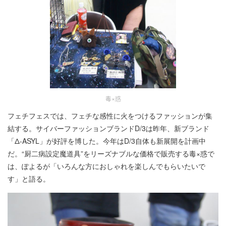
毒×惑
フェチフェスでは、フェチな感性に火をつけるファッションが集
結する。サイバーファッションブランドD/3は昨年、新ブランド
「Δ-ASYL」が好評を博した。今年はD/3自体も新展開を計画中
だ。“厨二病設定魔道具”をリーズナブルな価格で販売する毒×惑で
は、ぽよるが「いろんな方におしゃれを楽しんでもらいたいで
す」と語る。