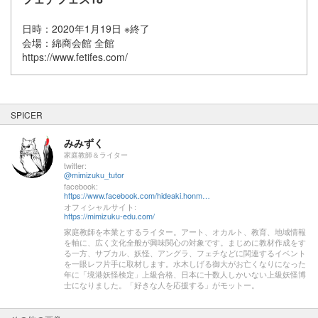
日時：2020年1月19日 ※終了
会場：綿商会館 全館
https://www.fetifes.com/
SPICER
みみずく
家庭教師＆ライター
twitter:
@mimizuku_tutor
facebook:
https://www.facebook.com/hideaki.honma.90
オフィシャルサイト:
https://mimizuku-edu.com/
家庭教師を本業とするライター。アート、オカルト、教育、地域情報
を軸に、広く文化全般が興味関心の対象です。まじめに教材作成をす
る一方、サブカル、妖怪、アングラ、フェチなどに関連するイベント
を一眼レフ片手に取材します。水木しげる御大がお亡くなりになった
年に「境港妖怪検定」上級合格、日本に十数人しかいない上級妖怪博
士になりました。「好きな人を応援する」がモットー。