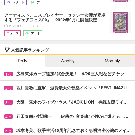
レポート
アート
アーティスト、コスプレイヤー、セクシー女優が登場
する『フェチフェス20』 2022年9月に開催決定
2022.9.1 ｜ SPICER
ニュース
アート
人気記事ランキング
Daily
Weekly
Monthly
広島東洋カープ追加3試合決定！ 9/25巨人戦などチケッ…
1
位
西川貴教に直撃、滋賀最大の音楽イベント『FEST. INAZU…
2
位
大阪・茨木のライブハウス「JACK LION」存続支援ライ…
3
位
石田泰尚×渡辺雄一――破格の“音楽魂”が静かに燃える …
4
位
坂本冬美、歌手生活40周年記念でおくる明治座公演のメイ…
5
位