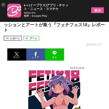
×
e＋(イープラス)アプリ - チケッ
ト・ニュース・スマチケ
表示
eplus inc.
無料 - Google Play
首輪、タトゥー、マスク、医療フェチが熱い ファ
ッションとアートが集う『フェチフェス18』レポー
ト
レポート
アート
2020.1.27
ポスト
シェア
送る