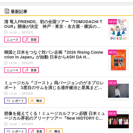
最新記事
清 竜人FRIENDS、初の全国ツアー『TOMODACHI T
NEW
OUR』開催が決定 神戸・東京・名古屋・横浜の…
16:00 ｜ SPICER
ニュース
音楽
韓国と日本をつなぐ対バン企画『2026 Rising Conne
NEW
ction in Japan』が始動 日本からASH DA H…
14:30 ｜ SPICER
ニュース
音楽
ミュージカル『ゴースト』両バージョンのゲネプロレ
NEW
ポート 3度目のサムを演じる浦井健治と星風まど…
13:30 ｜ SPICER
レポート
舞台
想像を超えてくる！ミュージカルファン必聴 日本ミュ
NEW
ージカル界初のアリーナツアー『New HISTORY C…
13:00 ｜ SPICER
レポート
音楽
舞台