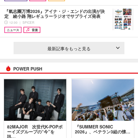
『氣志團万博2026』アイナ・ジ・エンドの出演が決
定 綾小路 翔レギュラーラジオでサプライズ発表
12:00 ｜ SPICER
ニュース
音楽
最新記事をもっと見る
POWER PUSH
82MAJOR 次世代K-POPボ
『SUMMER SONIC
ーイズグループの“今”を
2026』、ベテラン3組の懐…
訊…