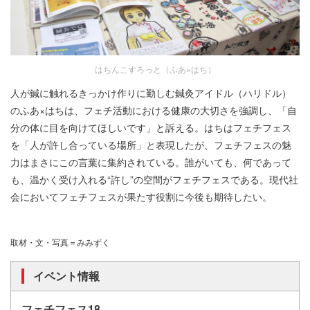
はちんこすろっと（ふあ×はち）
人が鍼に触れるきっかけ作りに勤しむ鍼灸アイドル（ハリドル）
のふあ×はちは、フェチ活動における健康の大切さを強調し、「自
分の体に目を向けてほしいです」と訴える。はちはフェチフェス
を「人が許し合っている場所」と表現したが、フェチフェスの魅
力はまさにこの言葉に集約されている。誰がいても、何であって
も、温かく受け入れる“許し”の空間がフェチフェスである。現代社
会においてフェチフェスが果たす役割に今後も期待したい。
取材・文・写真＝みみずく
イベント情報
フェチフェス18