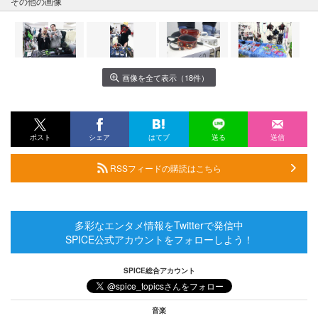
その他の画像
画像を全て表示（18件）
ポスト
シェア
はてブ
送る
送信
RSSフィードの購読はこちら
多彩なエンタメ情報をTwitterで発信中
SPICE公式アカウントをフォローしよう！
SPICE総合アカウント
音楽