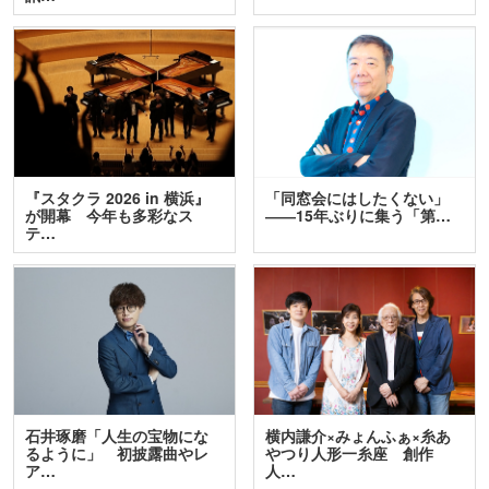
『スタクラ 2026 in 横浜』
「同窓会にはしたくない」
が開幕 今年も多彩なス
――15年ぶりに集う「第…
テ…
石井琢磨「人生の宝物にな
横内謙介×みょんふぁ×糸あ
るように」 初披露曲やレ
やつり人形一糸座 創作
ア…
人…