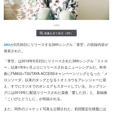
aiko
画像を全て表示（3件）
aiko
が2月26日にリリースする39thシングル「青空」の収録内容が
発表された。
「青空」は2018年5月2日にリリースされた38thシングル「ストロ
ー」以来1年9ヶ月ぶりにリリースされるニューシングルだ。昨年
春にFM802×TSUTAYA ACCESSキャンペーンソングとなった「メ
ロンソーダ」以来のタッグとなるトオミヨウをアレンジャーに迎
え、すでにラジオでのオンエアもスタートしている。カップリン
グには2019年に配信リリースされた楽曲「愛した日」と、新録曲
「こいびとどうしに」が収録される。
また、同作のジャケット写真も公開された。初回限定仕様盤には