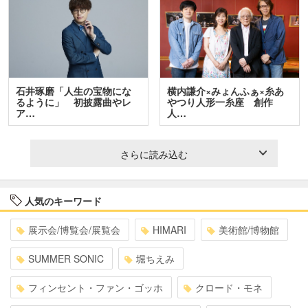
石井琢磨「人生の宝物にな
横内謙介×みょんふぁ×糸あ
るように」 初披露曲やレ
やつり人形一糸座 創作
ア…
人…
さらに読み込む
人気のキーワード
展示会/博覧会/展覧会
HIMARI
美術館/博物館
SUMMER SONIC
堀ちえみ
フィンセント・ファン・ゴッホ
クロード・モネ