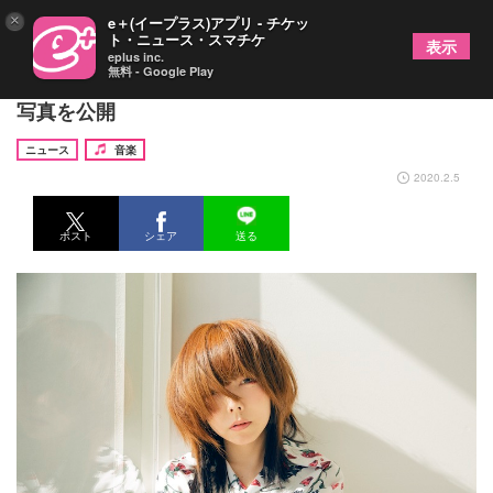
×
e＋(イープラス)アプリ - チケッ
ト・ニュース・スマチケ
表示
eplus inc.
無料 - Google Play
aiko、新シングル「青空」の収録内容＆ジャケット
写真を公開
ニュース
音楽
2020.2.5
ポスト
シェア
送る