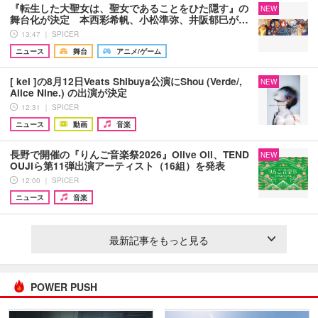
『転生した大聖女は、聖女であることをひた隠す』の
NEW
舞台化が決定 本西彩希帆、小松準弥、井阪郁巳が…
13:47 ｜ SPICER
ニュース
舞台
アニメ/ゲーム
[ kei ]の8月12日Veats Shibuya公演にShou (Verde/,
NEW
Alice Nine.) の出演が決定
12:31 ｜ SPICER
ニュース
動画
音楽
長野で開催の『りんご音楽祭2026』Olive Oil、TEND
NEW
OUJIら第11弾出演アーティスト（16組）を発表
12:00 ｜ SPICER
ニュース
音楽
最新記事をもっと見る
POWER PUSH