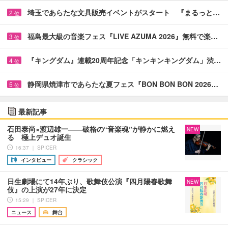
埼玉であらたな文具販売イベントがスタート 『まるっと…
2
位
福島最大級の音楽フェス『LIVE AZUMA 2026』無料で楽…
3
位
『キングダム』連載20周年記念「キンキンキングダム」渋…
4
位
静岡県焼津市であらたな夏フェス『BON BON BON 2026…
5
位
最新記事
石田泰尚×渡辺雄一――破格の“音楽魂”が静かに燃え
NEW
る 極上デュオ誕生
16:37 ｜ SPICER
インタビュー
クラシック
日生劇場にて14年ぶり、歌舞伎公演『四月陽春歌舞
NEW
伎』の上演が27年に決定
15:29 ｜ SPICER
ニュース
舞台