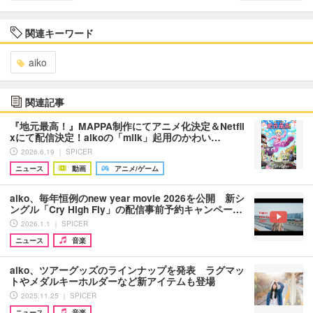
関連キーワード
aiko
関連記事
『地元最高！』MAPPA制作にてアニメ化決定＆Netfli
xにて配信決定！aikoの「milk」起用のかわい…
2026.6.19 ｜ SPICER
ニュース
動画
アニメ/ゲーム
aiko、毎年恒例のnew year movie 2026を公開 新シ
ングル「Cry High Fly」の配信事前予約キャンペー…
2026.1.1 ｜ SPICER
ニュース
音楽
aiko、ツアーグッズのラインナップを発表 ラグマッ
トやメダルキーホルダーなど新アイテムも登場
2025.11.25 ｜ SPICER
ニュース
音楽