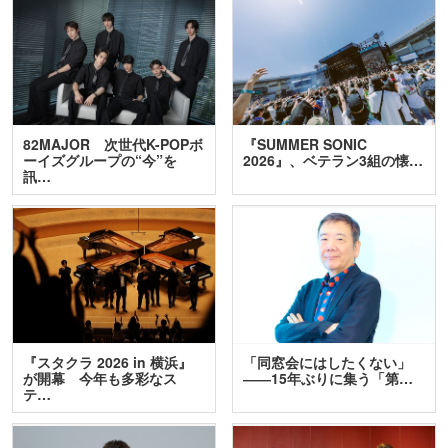
82MAJOR 次世代K-POPボ
『SUMMER SONIC
ーイズグループの“今”を
2026』、ベテラン3組の懐…
訊…
『スタクラ 2026 in 横浜』
「同窓会にはしたくない」
が開幕 今年も多彩なス
――15年ぶりに集う「第…
テ…