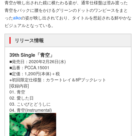
青空が映し出された鏡に横たわる姿が、通常仕様盤は澄み渡った
青空をバックに腰をかけるグリーンのドットのワンピースをまと
った
aiko
の姿が映し出されており、タイトルを想起される鮮やかな
ビジュアルとなっている。
リリース情報
39th Single「青空」
■発売日：2020年2月26日(水)
■品番：PCCA.15001
■定価：1,200円(本体)＋税
※初回限定仕様盤：カラートレイ＆8Pブックレット
[収録内容]
01. 青空
02. 愛した日
03. こいびとどうしに
04. 青空(instrumental)