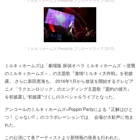
『ミルキィホームズ Presents ブシロードライブ 2015』
『ミルキィホームズ Presents ブシロードライブ 2015』
ミルキィホームズは「劇場版 探偵オペラ ミルキィホームズ ～逆襲
のミルキィホームズ～」の主題歌『激情!ミルキィ大作戦』を初披
露。 さらに新田恵海も、 2016年1月から放送を開始するテレビア
ニメ「ラクエンロジック」のエンディング主題歌『盟約の彼方』
を初披露し“初披露”づくしのスペシャルライブとなった。
アンコールのミルキィホームズ×Poppin’Partyによる『正解はひと
つ！ じゃない!! 』のコラボレーションでは、 会場が大歓声に包ま
れた。
この公演にて各アーティストより新情報の発表も行われた。