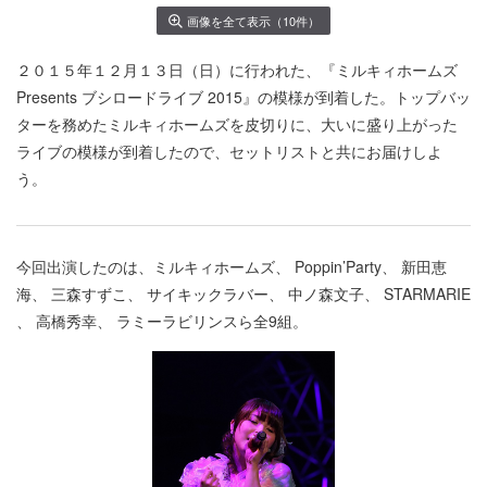
画像を全て表示（10件）
２０１５年１２月１３日（日）に行われた、『ミルキィホームズ
Presents ブシロードライブ 2015』の模様が到着した。トップバッ
ターを務めたミルキィホームズを皮切りに、大いに盛り上がった
ライブの模様が到着したので、セットリストと共にお届けしよ
う。
今回出演したのは、ミルキィホームズ、 Poppin’Party、 新田恵
海、 三森すずこ、 サイキックラバー、 中ノ森文子、 STARMARIE
、 高橋秀幸、 ラミーラビリンスら全9組。