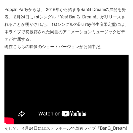
Poppin’Partyからは、 2016年から始まるBanG Dreamの展開を発
表。 2月24日に1stシングル「Yes! BanG_Dream!」がリリースさ
れることが明かされた。 1stシングルのBlu-ray付生産限定盤には、
本ライブで初披露された同曲のアニメーションミュージックビデ
オが付属する。
現在こちらの映像のショートバージョンが公開中だ。
そして、 4月24日にはステラボールで単独ライブ「BanG_Dream!