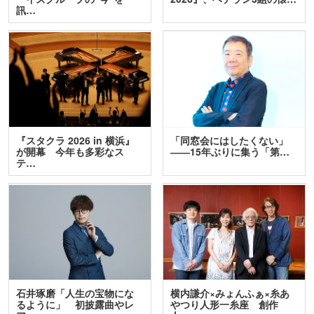
訊…
『スタクラ 2026 in 横浜』
「同窓会にはしたくない」
が開幕 今年も多彩なス
――15年ぶりに集う「第…
テ…
石井琢磨「人生の宝物にな
横内謙介×みょんふぁ×糸あ
るように」 初披露曲やレ
やつり人形一糸座 創作