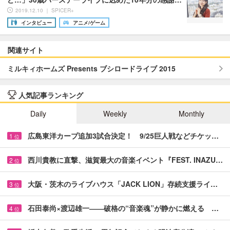
2019.12.10 ｜ SPICER+
インタビュー
アニメ/ゲーム
関連サイト
ミルキィホームズ Presents ブシロードライブ 2015
人気記事ランキング
Daily
Weekly
Monthly
広島東洋カープ追加3試合決定！ 9/25巨人戦などチケッ…
1
位
西川貴教に直撃、滋賀最大の音楽イベント『FEST. INAZU…
2
位
大阪・茨木のライブハウス「JACK LION」存続支援ライ…
3
位
石田泰尚×渡辺雄一――破格の“音楽魂”が静かに燃える …
4
位