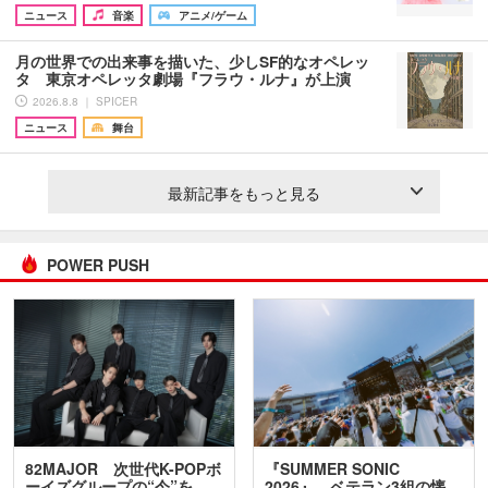
ニュース
音楽
アニメ/ゲーム
月の世界での出来事を描いた、少しSF的なオペレッ
タ 東京オペレッタ劇場『フラウ・ルナ』が上演
2026.8.8 ｜ SPICER
ニュース
舞台
最新記事をもっと見る
POWER PUSH
82MAJOR 次世代K-POPボ
『SUMMER SONIC
ーイズグループの“今”を
2026』、ベテラン3組の懐…