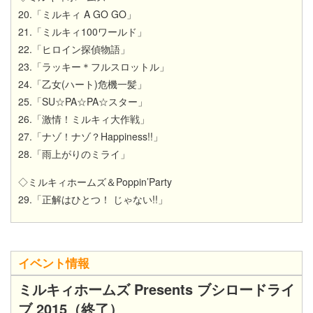
20.「ミルキィ A GO GO」
21.「ミルキィ100ワールド」
22.「ヒロイン探偵物語」
23.「ラッキー＊フルスロットル」
24.「乙女(ハート)危機一髪」
25.「SU☆PA☆PA☆スター」
26.「激情！ミルキィ大作戦」
27.「ナゾ！ナゾ？Happiness!!」
28.「雨上がりのミライ」
◇ミルキィホームズ＆Poppin’Party
29.「正解はひとつ！ じゃない!!」
イベント情報
ミルキィホームズ Presents ブシロードライ
ブ 2015（終了）