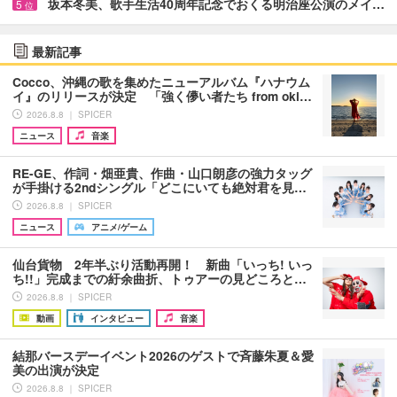
坂本冬美、歌手生活40周年記念でおくる明治座公演のメイ…
5
位
最新記事
Cocco、沖縄の歌を集めたニューアルバム『ハナウム
イ』のリリースが決定 「強く儚い者たち from oki…
2026.8.8 ｜ SPICER
ニュース
音楽
RE-GE、作詞・畑亜貴、作曲・山口朗彦の強力タッグ
が手掛ける2ndシングル「どこにいても絶対君を見…
2026.8.8 ｜ SPICER
ニュース
アニメ/ゲーム
仙台貨物 2年半ぶり活動再開！ 新曲「いっち! いっ
ち!!」完成までの紆余曲折、トゥアーの見どころと…
2026.8.8 ｜ SPICER
動画
インタビュー
音楽
結那バースデーイベント2026のゲストで斉藤朱夏＆愛
美の出演が決定
2026.8.8 ｜ SPICER