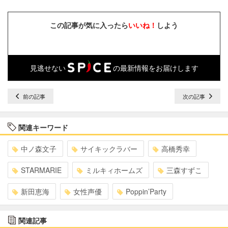
この記事が気に入ったら
いいね！
しよう
見逃せない
の最新情報をお届けします
前の記事
次の記事
関連キーワード
中ノ森文子
サイキックラバー
高橋秀幸
STARMARIE
ミルキィホームズ
三森すずこ
新田恵海
女性声優
Poppin’Party
関連記事