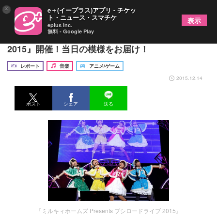
×
e＋(イープラス)アプリ - チケッ
ト・ニュース・スマチケ
表示
eplus inc.
無料 - Google Play
『ミルキィホームズ Presents ブシロードライブ
2015』開催！当日の模様をお届け！
レポート
音楽
アニメ/ゲーム
2015.12.14
ポスト
シェア
送る
『ミルキィホームズ Presents ブシロードライブ 2015』