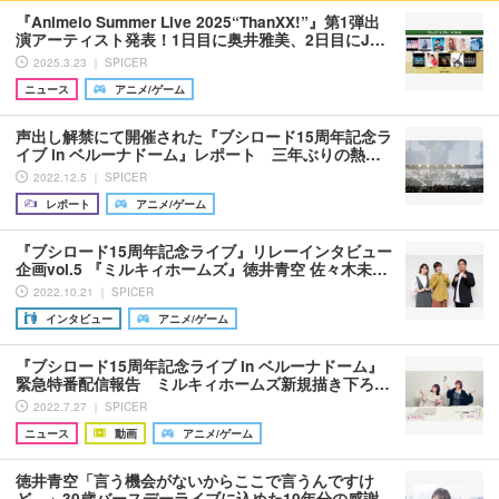
『Animelo Summer Live 2025“ThanXX!”』第1弾出
演アーティスト発表！1日目に奥井雅美、2日目にJ…
2025.3.23 ｜ SPICER
ニュース
アニメ/ゲーム
声出し解禁にて開催された『ブシロード15周年記念ラ
イブ in ベルーナドーム』レポート 三年ぶりの熱…
2022.12.5 ｜ SPICER
レポート
アニメ/ゲーム
『ブシロード15周年記念ライブ』リレーインタビュー
企画vol.5 『ミルキィホームズ』徳井青空 佐々木未…
2022.10.21 ｜ SPICER
インタビュー
アニメ/ゲーム
『ブシロード15周年記念ライブ in ベルーナドーム』
緊急特番配信報告 ミルキィホームズ新規描き下ろ…
2022.7.27 ｜ SPICER
ニュース
動画
アニメ/ゲーム
徳井青空「言う機会がないからここで言うんですけ
ど…」30歳バースデーライブに込めた10年分の感謝…