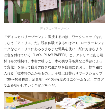
ディスカバリーゾーン
「ディスカバリーゾーン」に隣接するのは、ワークショップをお
こなう「アトリエ」だ。現在体験できるのは2つ。ローラーやフォ
ークなどアトリエにあるさまざまな道具を使い、紙に好きなよう
に色を付けていく「Let’s! PLAY! PAPER!」と、アトリエにある端
材（布の端切れ、木材の端っこ、木の実や落ち葉など季節によっ
て変化）を使って自分の好きな生き物を自由に表現し、標本箱に
入れる「標本箱のたからもの」。今後は日替わりワークショップ
（30〜40分程度、定員制）や10分程度のミニゲームなど、プログ
ラムを増やしていく予定だそうだ。