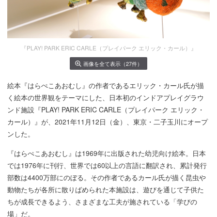
『PLAY! PARK ERIC CARLE（プレイパーク エリック・カール）』
画像を全て表示（27件）
絵本『はらぺこあおむし』の作者であるエリック・カール氏が描
く絵本の世界観をテーマにした、日本初のインドアプレイグラウ
ンド施設『PLAY! PARK ERIC CARLE（プレイパーク エリック・
カール）』が、2021年11月12日（金）、東京・二子玉川にオープ
ンした。
『はらぺこあおむし』は1969年に出版された幼児向け絵本。日本
では1976年に刊行、世界では60以上の言語に翻訳され、累計発行
部数は4400万部にのぼる。その作者であるカール氏が描く昆虫や
動物たちが各所に散りばめられた本施設は、遊びを通じて子供た
ちが成長できるよう、さまざまな工夫が施されている「学びの
場」だ。