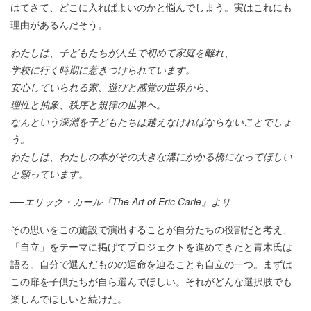
はてさて、どこに入ればよいのかと悩んでしまう。実はこれにも
理由があるんだそう。
わたしは、子どもたちが人生で初めて家庭を離れ、
学校に行く時期に惹きつけられています。
安心していられる家、遊びと感覚の世界から、
理性と抽象、秩序と規律の世界へ。
なんという深淵を子どもたちは越えなければならないことでしょ
う。
わたしは、わたしの本がその大きな溝にかかる橋になってほしい
と願っています。
──​エリック・カール『The Art of Eric Carle』より
その思いをこの施設で演出することが自分たちの役割だと考え、
「自立」をテーマに掲げてプロジェクトを進めてきたと青木氏は
語る。自分で選んだものの運命を辿ることも自立の一つ。まずは
この扉を子供たちが自ら選んでほしい。それがどんな選択肢でも
楽しんでほしいと続けた。