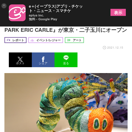
×
e＋(イープラス)アプリ - チケッ
ト・ニュース・スマチケ
表示
eplus inc.
無料 - Google Play
『はらぺこあおむし』の世界観が広がる 『PLAY!
PARK ERIC CARLE』が東京・二子玉川にオープン
レポート
イベント/レジャー
アート
2021.12.15
ポスト
シェア
送る