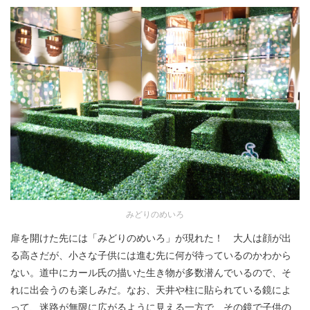
みどりのめいろ
扉を開けた先には「みどりのめいろ」が現れた！ 大人は顔が出
る高さだが、小さな子供には進む先に何が待っているのかわから
ない。道中にカール氏の描いた生き物が多数潜んでいるので、そ
れに出会うのも楽しみだ。なお、天井や柱に貼られている鏡によ
って、迷路が無限に広がるように見える一方で、その鏡で子供の