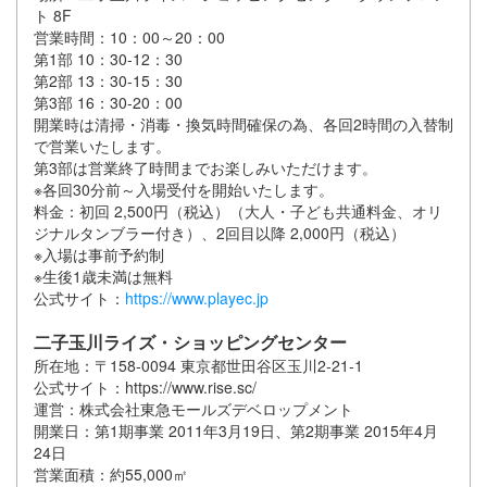
ト 8F
営業時間：10：00～20：00
第1部 10：30‐12：30
第2部 13：30‐15：30
第3部 16：30‐20：00
開業時は清掃・消毒・換気時間確保の為、各回2時間の入替制
で営業いたします。
第3部は営業終了時間までお楽しみいただけます。
※各回30分前～入場受付を開始いたします。
料金：初回 2,500円（税込）（大人・子ども共通料金、オリ
ジナルタンブラー付き）、2回目以降 2,000円（税込）
※入場は事前予約制
※生後1歳未満は無料
公式サイト：
https://www.playec.jp
二子玉川ライズ・ショッピングセンター
所在地：〒158-0094 東京都世田谷区玉川2-21-1
公式サイト：https://www.rise.sc/
運営：株式会社東急モールズデベロップメント
開業日：第1期事業 2011年3月19日、第2期事業 2015年4月
24日
営業面積：約55,000㎡