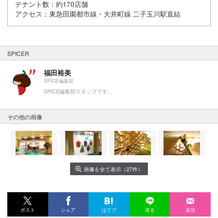
テナント数：約170店舗
アクセス：東急田園都市線・大井町線 二子玉川駅直結
SPICER
福田裕美
SPICE編集部
SPICE編集部スタッフです。
その他の画像
画像を全て表示（27件）
ポスト
シェア
はてブ
送る
送信