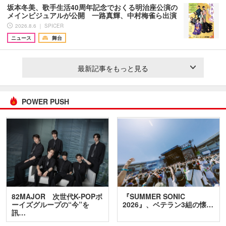
坂本冬美、歌手生活40周年記念でおくる明治座公演の
メインビジュアルが公開 一路真輝、中村梅雀ら出演
2026.8.6 ｜ SPICER
ニュース
舞台
最新記事をもっと見る
POWER PUSH
82MAJOR 次世代K-POPボ
『SUMMER SONIC
ーイズグループの“今”を
2026』、ベテラン3組の懐…
訊…