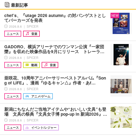
最新記事
chef’s、『utage 2026 autumn』の対バンゲストとし
NEW
てパーカーズを発表
2026.8.6 ｜ SPICER
ニュース
音楽
GADORO、横浜アリーナでのワンマン公演『一家団
欒』を収めた映像作品を9月にリリース トレーラ…
2026.8.6 ｜ SPICER
ニュース
動画
音楽
亜咲花、10周年アニバーサリーベストアルバム『Son
g of LIFE』、漫画『ゆるキャン△』作者・あf…
2026.8.6 ｜ SPICER
ニュース
アニメ/ゲーム
新潟にちなんだご当地アイテムや“おいしい文具”も登
場 文具の祭典『文具女子博 pop-up in 新潟2026』…
2026.8.6 ｜ SPICER
ニュース
イベント/レジャー