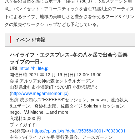
八ヶ岳の自然を感じるホール「陽樹（Youju）」の2ステージを用
意。バンドセット・アコースティックを含む7組以上のアーティス
トによるライブ、地域の美味しさと豊かさを伝えるフード&ドリン
クの販売やワークショップなども予定している。
イベント情報
ハイライフ・エクスプレス~冬の八ヶ岳で出会う音楽
ライブの一日~
URL:
https://hi-life.jp
開催日時:2021 年 12 月 19 日(日) 13:00~19:00
会場:アルソア女神の森セントラルガーデン
山梨県北杜市小淵沢町 1578/JR 小淵沢駅近く
(
http://www.megaminomori.jp
)
出演:渋さ知らズ"EXPRESS"セッション、yonawo、蓮沼執太
&ユザーン、奇妙礼太郎、佐藤タイジ Solarism セッション、
nego、VJ Mitchel ...and more
入場料:5,000 円
プレイガイド:
e+(発売中)
https://eplus.jp/sf/detail/3535840001-P0030001
主催:ハイライフ八ヶ岳 実行委員会、アースガーデン