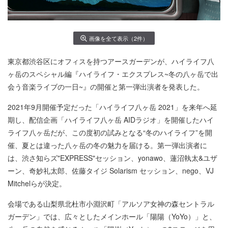
画像を全て表示（2件）
東京都渋谷区にオフィスを持つアースガーデンが、ハイライフ八
ヶ岳のスペシャル編『ハイライフ・エクスプレス~冬の八ヶ岳で出
会う音楽ライブの一日~』の開催と第一弾出演者を発表した。
2021年9月開催予定だった「ハイライフ八ヶ岳 2021」を来年へ延
期し、配信企画「ハイライフ八ヶ岳 AIDラジオ」を開催したハイ
ライフ八ヶ岳だが、この度初の試みとなる“冬のハイライフ”を開
催、夏とは違った八ヶ岳の冬の魅力を届ける。第一弾出演者に
は、渋さ知らズ"EXPRESS"セッション、yonawo、蓮沼執太&ユザ
ーン、奇妙礼太郎、佐藤タイジ Solarism セッション、nego、VJ
Mitchelらが決定。
会場である山梨県北杜市小淵沢町「アルソア女神の森セントラル
ガーデン」では、広々としたメインホール「陽陽（YoYo）」と、