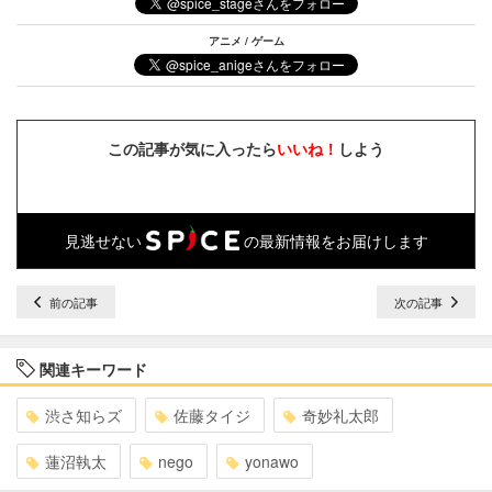
アニメ / ゲーム
この記事が気に入ったら
いいね！
しよう
見逃せない
の最新情報をお届けします
前の記事
次の記事
関連キーワード
渋さ知らズ
佐藤タイジ
奇妙礼太郎
蓮沼執太
nego
yonawo