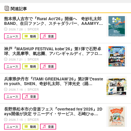
関連記事
熊本県人吉市で『Rural Act'26』開催へ 奇妙礼太郎
BAND、在日ファンク、スチャダラパー、AAAMYY…
2026.7.28 ｜ SPICER
ニュース
動画
音楽
神戸『MASHUP FESTIVAL kobe’26』第1弾で石野卓
球、大黒摩季、氣志團、アバンギャルディ、アフロ…
2026.7.21 ｜ SPICER
ニュース
動画
音楽
兵庫県伊丹市『ITAMI GREENJAM’26』第2弾でeaste
rn youth、SHEN、奇妙礼太郎、下津光史（踊…
2026.7.16 ｜ SPICER
ニュース
音楽
長野県松本市の音楽フェス『overhead fes’2026』2D
ays開催が決定 サニーデイ・サービス、石崎ひゅ…
2026.7.15 ｜ SPICER
ニュース
動画
音楽