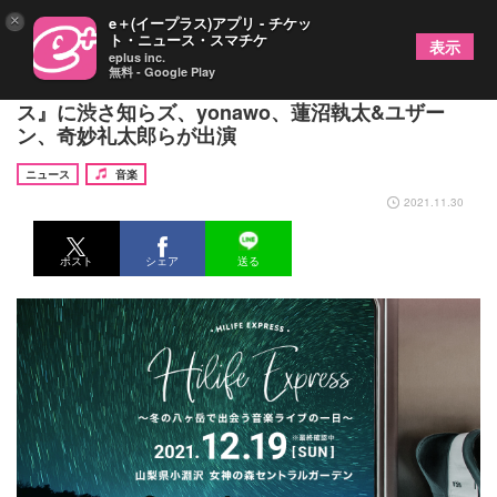
×
e＋(イープラス)アプリ - チケッ
ト・ニュース・スマチケ
表示
eplus inc.
無料 - Google Play
冬の八ヶ岳で行われる『ハイライフ・エクスプレ
ス』に渋さ知らズ、yonawo、蓮沼執太&ユザー
ン、奇妙礼太郎らが出演
ニュース
音楽
2021.11.30
ポスト
シェア
送る