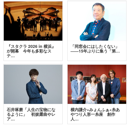
『スタクラ 2026 in 横浜』
「同窓会にはしたくない」
が開幕 今年も多彩なス
――15年ぶりに集う「第…
テ…
石井琢磨「人生の宝物にな
横内謙介×みょんふぁ×糸あ
るように」 初披露曲やレ
やつり人形一糸座 創作
ア…
人…