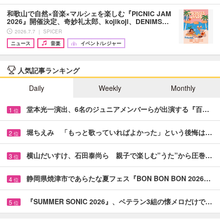
和歌山で自然×音楽×マルシェを楽しむ『PICNIC JAM
2026』開催決定、奇妙礼太郎、kojikoji、DENIMS…
2026.7.7 ｜ SPICER
ニュース
音楽
イベント/レジャー
人気記事ランキング
Daily
Weekly
Monthly
堂本光一演出、6名のジュニアメンバーらが出演する『百…
1
位
堀ちえみ 「もっと歌っていればよかった」という後悔は…
2
位
横山だいすけ、石田泰尚ら 親子で楽しむ”うた”から圧巻…
3
位
静岡県焼津市であらたな夏フェス『BON BON BON 2026…
4
位
『SUMMER SONIC 2026』、ベテラン3組の懐メロだけで…
5
位