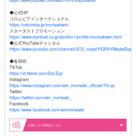
https://www.youtube.com/watch?v=Lfsnp1ou6uM
◆
公式HP
コロムビアインターナショナル
https://columbia.jp/morisakiwin/
スターダストプロモーション:
https://www.stardust.co.jp/section1/profile/morisakiwin.html
◆
公式YouTubeチャンネル
https://www.youtube.com/channel/UCS_maq0YIQR0YMkdwEbpS
◆
各SNS
TikTok
https://vt.tiktok.com/DoLEpj/
Instagram
https://www.instagram.com/win_morisaki_official/?hl=ja
Twitter
https://twitter.com/win_morisaki_
Facebook
https://www.facebook.com/winmorisaki/
お気に入り登録はこちら