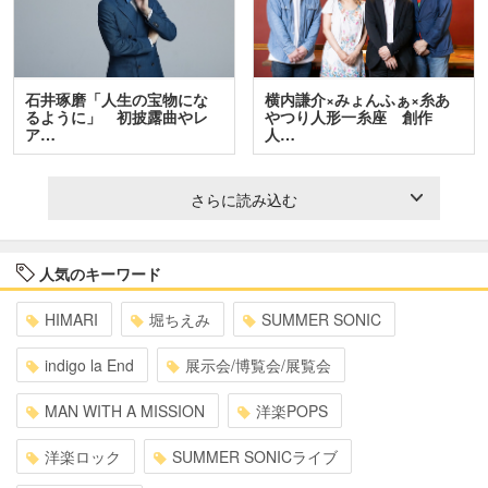
石井琢磨「人生の宝物にな
横内謙介×みょんふぁ×糸あ
るように」 初披露曲やレ
やつり人形一糸座 創作
ア…
人…
さらに読み込む
人気のキーワード
HIMARI
堀ちえみ
SUMMER SONIC
indigo la End
展示会/博覧会/展覧会
MAN WITH A MISSION
洋楽POPS
洋楽ロック
SUMMER SONICライブ