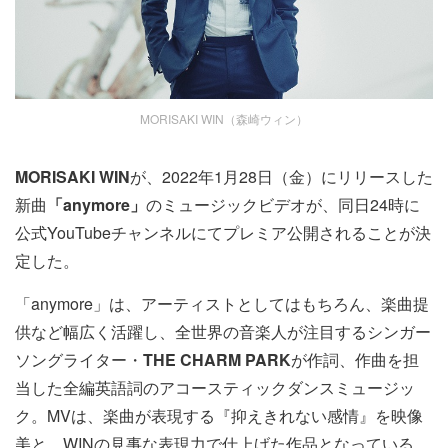
MORISAKI WIN（森崎ウィン）
MORISAKI WIN
が、2022年1月28日（金）にリリースした
新曲
「anymore」
のミュージックビデオが、同日24時に
公式YouTubeチャンネルにてプレミア公開されることが決
定した。
「anymore」は、アーティストとしてはもちろん、楽曲提
供など幅広く活躍し、全世界の音楽人が注目するシンガー
ソングライター・
THE CHARM PARK
が作詞、作曲を担
当した全編英語詞のアコースティックダンスミュージッ
ク。MVは、楽曲が表現する『抑えきれない感情』を映像
美と、WINの見事な表現力で仕上げた作品となっている。