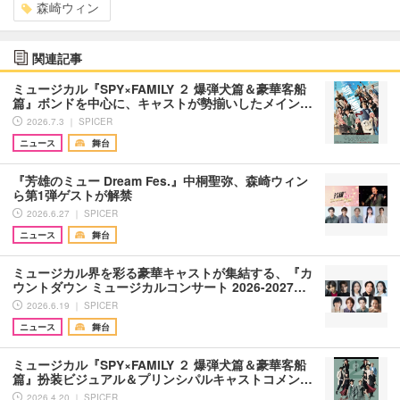
森崎ウィン
関連記事
ミュージカル『SPY×FAMILY ２ 爆弾犬篇＆豪華客船
篇』ボンドを中心に、キャストが勢揃いしたメイン…
2026.7.3 ｜ SPICER
ニュース
舞台
『芳雄のミュー Dream Fes.』中桐聖弥、森崎ウィン
ら第1弾ゲストが解禁
2026.6.27 ｜ SPICER
ニュース
舞台
ミュージカル界を彩る豪華キャストが集結する、『カ
ウントダウン ミュージカルコンサート 2026-2027…
2026.6.19 ｜ SPICER
ニュース
舞台
ミュージカル『SPY×FAMILY ２ 爆弾犬篇＆豪華客船
篇』扮装ビジュアル＆プリンシパルキャストコメン…
2026.4.20 ｜ SPICER