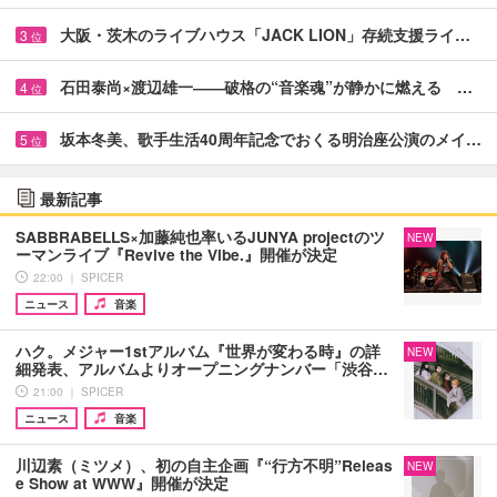
大阪・茨木のライブハウス「JACK LION」存続支援ライ…
3
位
石田泰尚×渡辺雄一――破格の“音楽魂”が静かに燃える …
4
位
坂本冬美、歌手生活40周年記念でおくる明治座公演のメイ…
5
位
最新記事
SABBRABELLS×加藤純也率いるJUNYA projectのツ
NEW
ーマンライブ『Revive the Vibe.』開催が決定
22:00 ｜ SPICER
ニュース
音楽
ハク。メジャー1stアルバム『世界が変わる時』の詳
NEW
細発表、アルバムよりオープニングナンバー「渋谷…
21:00 ｜ SPICER
ニュース
音楽
川辺素（ミツメ）、初の自主企画『“行方不明”Releas
NEW
e Show at WWW』開催が決定