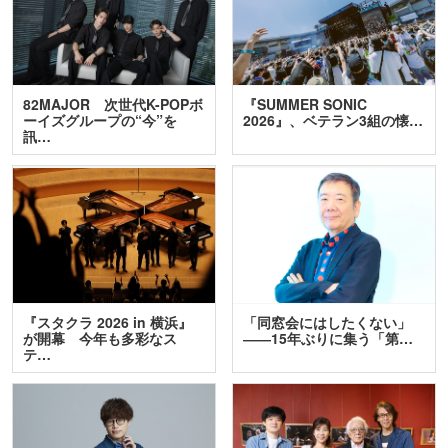
82MAJOR 次世代K-POPボ
『SUMMER SONIC
ーイズグループの“今”を
2026』、ベテラン3組の懐…
訊…
『スタクラ 2026 in 横浜』
「同窓会にはしたくない」
が開幕 今年も多彩なス
――15年ぶりに集う「第…
テ…