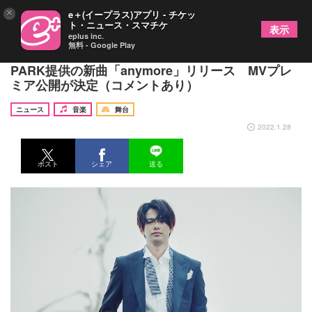
×
e＋(イープラス)アプリ - チケッ
ト・ニュース・スマチケ
表示
eplus inc.
無料 - Google Play
MORISAKI WIN（森崎ウィン）、THE CHARM
PARK提供の新曲「anymore」リリース MVプレ
ミア公開が決定（コメントあり）
ニュース
音楽
舞台
2022.1.28
ポスト
シェア
送る