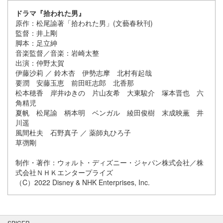
ドラマ『拾われた男』
原作：松尾諭著「拾われた男」(文藝春秋刊)
監督：井上剛
脚本：足立紳
音楽監督／音楽：岩崎太整
出演：仲野太賀
伊藤沙莉 ／ 鈴木杏 伊勢志摩 北村有起哉
要潤 安藤玉恵 前田旺志郎 北香那
松本穂香 岸井ゆきの 片山友希 大東駿介 塚本晋也 六
角精児
夏帆 松尾諭 柄本明 ベンガル 綾田俊樹 末成映薫 井
川遥
風間杜夫 石野真子 ／ 薬師丸ひろ子
草彅剛
制作・著作：ウォルト・ディズニー・ジャパン株式会社／株
式会社ＮＨＫエンタープライズ
（C）2022 Disney & NHK Enterprises, Inc.
SPICER