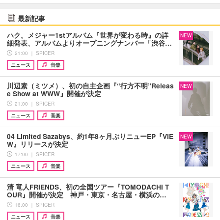
最新記事
ハク。メジャー1stアルバム『世界が変わる時』の詳
NEW
細発表、アルバムよりオープニングナンバー「渋谷…
21:00 ｜ SPICER
ニュース
音楽
川辺素（ミツメ）、初の自主企画『“行方不明”Releas
NEW
e Show at WWW』開催が決定
21:00 ｜ SPICER
ニュース
音楽
04 Limited Sazabys、約1年8ヶ月ぶりニューEP『VIE
NEW
W』リリースが決定
17:00 ｜ SPICER
ニュース
音楽
清 竜人FRIENDS、初の全国ツアー『TOMODACHI T
OUR』開催が決定 神戸・東京・名古屋・横浜の…
16:00 ｜ SPICER
ニュース
音楽