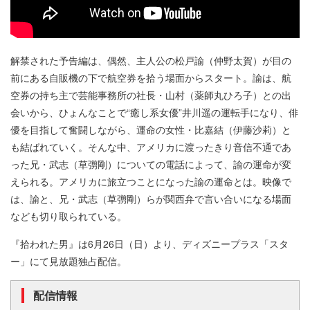
解禁された予告編は、偶然、主人公の松戸諭（仲野太賀）が目の
前にある自販機の下で航空券を拾う場面からスタート。諭は、航
空券の持ち主で芸能事務所の社長・山村（薬師丸ひろ子）との出
会いから、ひょんなことで“癒し系女優”井川遥の運転手になり、俳
優を目指して奮闘しながら、運命の女性・比嘉結（伊藤沙莉）と
も結ばれていく。そんな中、アメリカに渡ったきり音信不通であ
った兄・武志（草彅剛）についての電話によって、諭の運命が変
えられる。アメリカに旅立つことになった諭の運命とは。映像で
は、諭と、兄・武志（草彅剛）らが関西弁で言い合いになる場面
なども切り取られている。
『拾われた男』は6月26日（日）より、ディズニープラス「スタ
ー」にて見放題独占配信。
配信情報