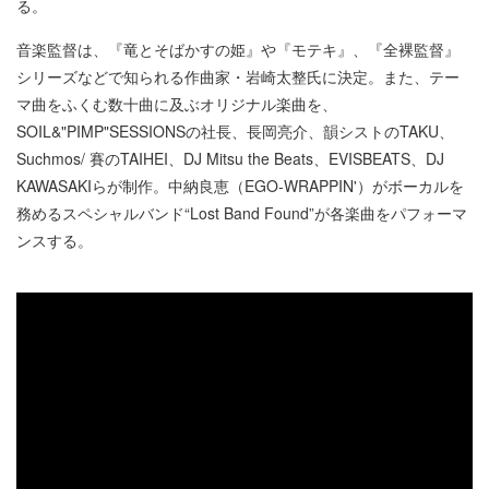
る。
音楽監督は、『竜とそばかすの姫』や『モテキ』、『全裸監督』
シリーズなどで知られる作曲家・岩崎太整氏に決定。また、テー
マ曲をふくむ数十曲に及ぶオリジナル楽曲を、
SOIL&"PIMP"SESSIONSの社長、長岡亮介、韻シストのTAKU、
Suchmos/ 賽のTAIHEI、DJ Mitsu the Beats、EVISBEATS、DJ
KAWASAKIらが制作。中納良恵（EGO-WRAPPIN'）がボーカルを
務めるスペシャルバンド“Lost Band Found”が各楽曲をパフォーマ
ンスする。