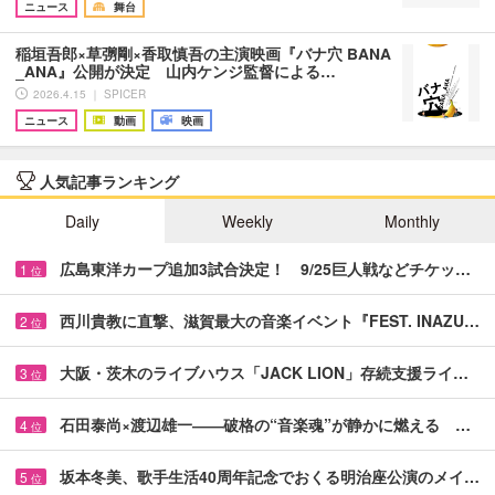
ニュース
舞台
稲垣吾郎×草彅剛×香取慎吾の主演映画『バナ穴 BANA
_ANA』公開が決定 山内ケンジ監督による…
2026.4.15 ｜ SPICER
ニュース
動画
映画
人気記事ランキング
Daily
Weekly
Monthly
広島東洋カープ追加3試合決定！ 9/25巨人戦などチケッ…
1
位
西川貴教に直撃、滋賀最大の音楽イベント『FEST. INAZU…
2
位
大阪・茨木のライブハウス「JACK LION」存続支援ライ…
3
位
石田泰尚×渡辺雄一――破格の“音楽魂”が静かに燃える …
4
位
坂本冬美、歌手生活40周年記念でおくる明治座公演のメイ…
5
位