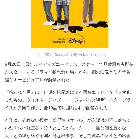
（C）2022 Disney & NHK Enterprises, Inc.
6月26日（日）よりディズニープラス「スター」で見放題独占配信
がスタートするドラマ『拾われた男』から、初の映像となる予告
編とキービジュアルが解禁された。
『拾われた男』は、俳優の松尾諭による同名エッセイをドラマ化
したもの。ウォルト・ディズニー・ジャパンとNHKエンタープラ
イズが共同制作し、全10話で毎週1話ずつ配信される。
本作は、売れない役者・松戸諭（サトル）が自販機の下に落ちて
いた１枚の航空券を拾うところからスタート。諭と個性豊かな
人々との縁が紡ぐ予測不能な出来事、そして運命の女性との出会