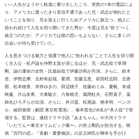
い―人生がようやく軌道に乗り出したころ、突然の1本の電話によ
り、アメリカに渡ったきり音信不通であった兄・武志が倒れたと
いうことを知り、兄を迎えに行くためアメリカに旅立つ。他人に
拾われ続けて人生を切り開いてきた男が、今度は兄を“拾う”べく、
旅立つのだが、アメリカでは彼の思いもよらない、さらに多くの
出会いが待ち受けていた。
人を惹きつける魅力と強運で他人に“拾われる”ことで人生を切り開
く主人公・松戸諭を仲野太賀が演じるほか、兄・武志役で草彅
剛、諭の運命の女性・比嘉結役で伊藤沙莉が共演。さらに、鈴木
杏、伊勢志摩、北村有起哉、要潤、安藤玉恵、前田旺志郎、北香
那、松本穂香、岸井ゆきの、田辺桃子、佐藤めぐみ、夏帆、末成
映薫、片山友希、大東駿介、六角精児、風間杜夫、石野真子、薬
師丸ひろ子らが出演。さらに、井川遥、松尾諭、柄本明、ベンガ
ル、綾田俊樹（劇団 東京乾電池）、塚本晋也の6名が“本人役”で登
場する。監督は、連続ドラマ小説『あまちゃん』や大河ドラマ
『いだてん〜東京オリムピック噺〜』の井上剛氏が担当する。映
画『百円の恋』『喜劇・愛妻物語』の足立紳氏が脚本を手がけ