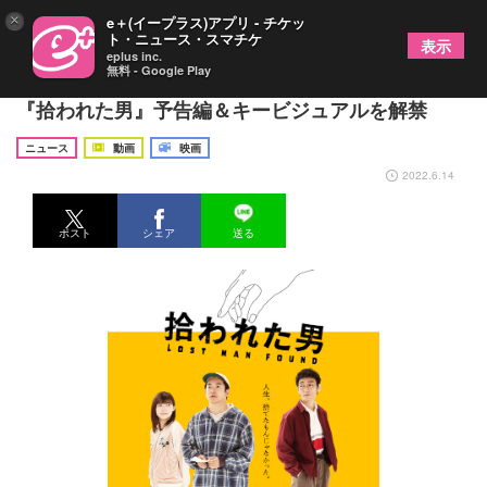
×
e＋(イープラス)アプリ - チケッ
ト・ニュース・スマチケ
表示
eplus inc.
無料 - Google Play
仲野太賀、草彅剛らが関西弁で言い合いに ドラマ
『拾われた男』予告編＆キービジュアルを解禁
ニュース
動画
映画
2022.6.14
ポスト
シェア
送る