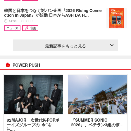
韓国と日本をつなぐ対バン企画『2026 Rising Conne
ction in Japan』が始動 日本からASH DA H…
14:30 ｜ SPICER
ニュース
音楽
最新記事をもっと見る
POWER PUSH
82MAJOR 次世代K-POPボ
『SUMMER SONIC
ーイズグループの“今”を
2026』、ベテラン3組の懐…
訊…