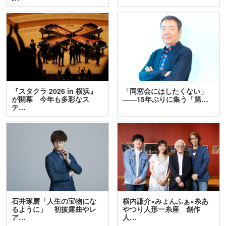
『スタクラ 2026 in 横浜』
「同窓会にはしたくない」
が開幕 今年も多彩なス
――15年ぶりに集う「第…
テ…
石井琢磨「人生の宝物にな
横内謙介×みょんふぁ×糸あ
るように」 初披露曲やレ
やつり人形一糸座 創作
ア…
人…