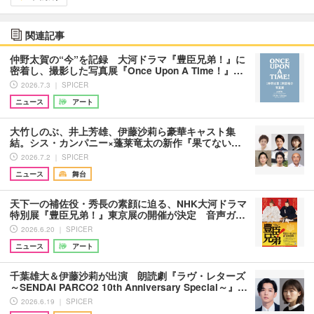
関連記事
仲野太賀の“今”を記録 大河ドラマ『豊臣兄弟！』に
密着し、撮影した写真展『Once Upon A Time！』…
2026.7.3 ｜ SPICER
ニュース
アート
大竹しのぶ、井上芳雄、伊藤沙莉ら豪華キャスト集
結。シス・カンパニー×蓬莱竜太の新作『果てない…
2026.7.2 ｜ SPICER
ニュース
舞台
天下一の補佐役・秀長の素顔に迫る、NHK大河ドラマ
特別展『豊臣兄弟！』東京展の開催が決定 音声ガ…
2026.6.20 ｜ SPICER
ニュース
アート
千葉雄大＆伊藤沙莉が出演 朗読劇『ラヴ・レターズ
～SENDAI PARCO2 10th Anniversary Special～』…
2026.6.19 ｜ SPICER