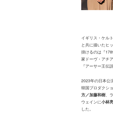
イギリス・ケル
と共に描いたヒ
掛けるのは『17
家ドーヴ・アチア
『アーサー王伝説
2023年の日本公
韓国プロダクシ
方／加藤和樹
、
ウェインに
小林
した。