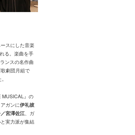
ベースにした音楽
される。楽曲を手
フランスの名作曲
塚歌劇団月組で
た。
MUSICAL』の
レアガンに
伊礼彼
子／宮澤佐江
、ガ
い
と実力派が集結