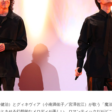
井健治）とグィネヴィア（小南満佑子／宮澤佐江）が歌う「魔
彿とさせる幻想的なメロディが美しい。ロマンティックだがど