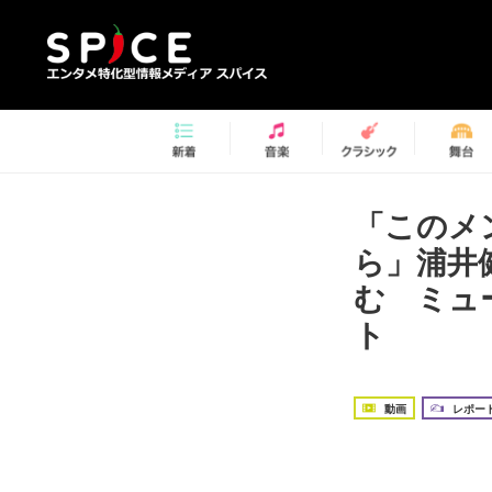
「このメ
ら」浦井
む ミュ
ト
動画
レポー