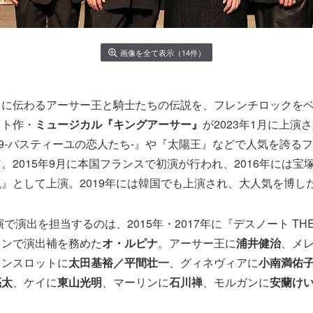
画像を全て表示（14件）
トに伝わるアーサー王と騎士たちの伝説を、フレンチロックを
ット作・
ミュージカル『キングアーサー』
が2023年1月に上演
89-バスティーユの恋人たち-』や『太陽王』などで人気を誇る
。2015年9月に本国フランスで初演が行われ、2016年には宝
』として上演。2019年には韓国でも上演され、大人気を博し
演で演出を担当するのは、2015年・2017年に『デスノート THE 
ョンで演出補を務めた
オ・ルピナ
。アーサー王に
浦井健治
、メ
ランスロットに
太田基裕／平間壮一
、グィネヴィアに
小南満佑
亮太
、ケイに
東山光明
、マーリンに
石川禅
、モルガンに
安蘭け