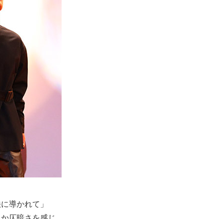
法に導かれて」
こか仄暗さを感じ