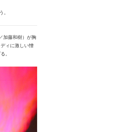
う。
／加藤和樹）が胸
ロディに激しい憎
げる。