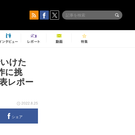
でいけた
作に挑
表レポー
2022.8.25
シェア