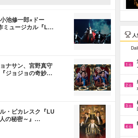
、小池修一郎×ドー
作ミュージカル『L…
人
Dai
ョナサン、宮野真守
1
位
『ジョジョの奇妙…
2
位
3
位
ル・ピカレスク『LU
夫人の秘密～』…
4
位