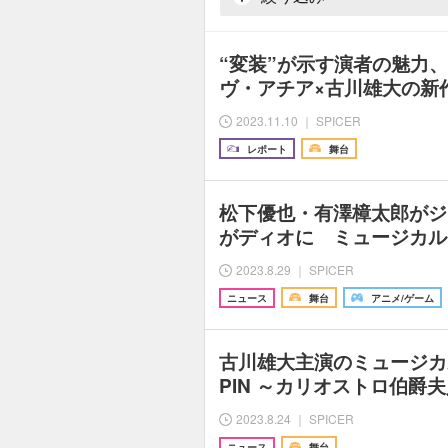
“変装”が示す演者の魅力
ヴ・アチア×古川雄大の新
2023.11.10 ｜ SPICER
レポート
舞台
松下優也・有澤樟太郎がジ
がディオに ミュージカル
2023.8.29 ｜ SPICER
ニュース
舞台
アニメ/ゲーム
古川雄大主演のミュージカ
PIN ～カリオストロ伯爵
2023.8.24 ｜ SPICER
ニュース
舞台