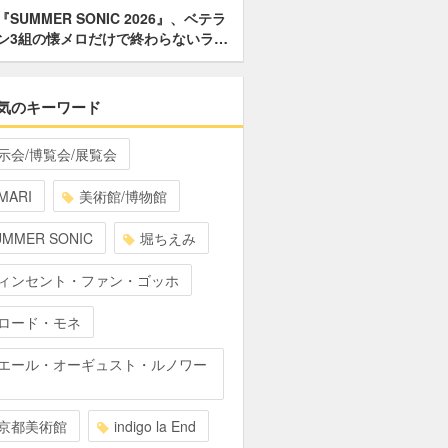
『SUMMER SONIC 2026』、ベテラ
ン3組の懐メロだけで終わらないラ…
気のキーワード
示会/博覧会/展覧会
MARI
美術館/博物館
UMMER SONIC
堀ちえみ
ィンセント・ファン・ゴッホ
ロード・モネ
エール・オーギュスト・ルノワー
京都美術館
indigo la End