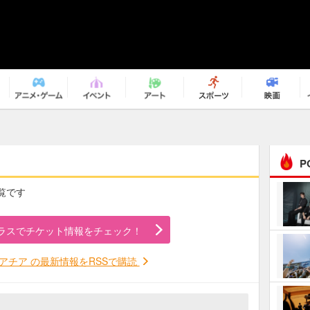
P
覧です
まるで原作の世界から飛
び出してきたよう！ 圧…
ラスでチケット情報をチェック！
ｅｐｌｕｓ ｗｅｅｋｅ
ｎｄ ｃｌｕｂ
アチア の最新情報をRSSで購読
ＲｅｏＮａ“ピルグリム”