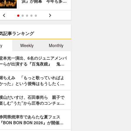
浜』が開幕 今年も多…
あやつり人
気記事ランキング
ly
Weekly
Monthly
堂本光一演出、6名のジュニアメンバ
ーらが出演する『百鬼夜鏡』 鬼…
堀ちえみ 「もっと歌っていればよ
かった」という後悔はもうしたく…
横山だいすけ、石田泰尚ら 親子で
楽しむ”うた”から圧巻のコンチェ…
静岡県焼津市であらたな夏フェス
『BON BON BON 2026』が開催…