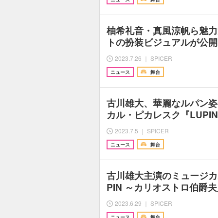
柚希礼音・真風涼帆ら魅力
トの扮装ビジュアルが公開
2023.7.26 ｜ SPICER
ニュース
舞台
古川雄大、華麗なルパン姿
カル・ピカレスク『LUPI
2023.7.5 ｜ SPICER
ニュース
舞台
古川雄大主演のミュージカ
PIN ～カリオストロ伯爵
2023.6.29 ｜ SPICER
ニュース
舞台