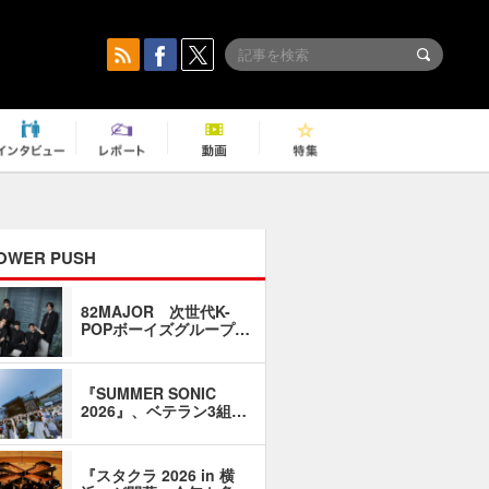
OWER PUSH
82MAJOR 次世代K-
「同窓会に
POPボーイズグループ…
い」――1
『SUMMER SONIC
石井琢磨「
2026』、ベテラン3組…
なるように
『スタクラ 2026 in 横
横内謙介×