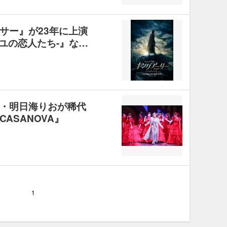
サー』が23年に上演
ーユの恋人たち-』な…
・明日海りおが稀代
ASANOVA』
1