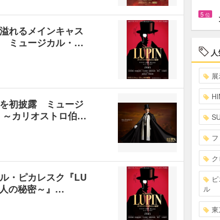
5
位
溢れるメインキャス
 ミュージカル・…
人
展
HI
を初披露 ミュージ
N ～カリオストロ伯…
S
フ
ク
ル・ピカレスク『LU
ピ
夫人の秘密～』…
ル
東