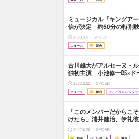
ミュージカル『キングアー
信が決定 約60分の特別
2023.3.5 ｜ SPICER
ニュース
舞台
古川雄大がアルセーヌ・ル
独初主演 小池修一郎×ド
2023.2.22 ｜ SPICER
ニュース
舞台
イベント/レジャ
「このメンバーだからこそ
けたら」浦井健治、伊礼彼
2022.8.25 ｜ SPICER
動画
レポート
舞台