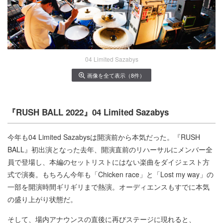
04 Limited Sazabys
画像を全て表示（8件）
『RUSH BALL 2022』04 Limited Sazabys
今年も04 Limited Sazabysは開演前から本気だった。『RUSH
BALL』初出演となった去年、開演直前のリハーサルにメンバー全
員で登場し、本編のセットリストにはない楽曲をダイジェスト方
式で演奏。もちろん今年も「Chicken race」と「Lost my way」の
一部を開演時間ギリギリまで熱演。オーディエンスもすでに本気
の盛り上がり状態だ。
そして、場内アナウンスの直後に再びステージに現れると、