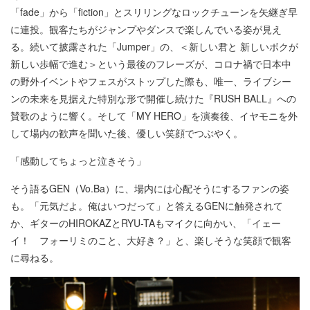
「fade」から「fiction」とスリリングなロックチューンを矢継ぎ早
に連投。観客たちがジャンプやダンスで楽しんでいる姿が見え
る。続いて披露された「Jumper」の、＜新しい君と 新しいボクが
新しい歩幅で進む＞という最後のフレーズが、コロナ禍で日本中
の野外イベントやフェスがストップした際も、唯一、ライブシー
ンの未来を見据えた特別な形で開催し続けた『RUSH BALL』への
賛歌のように響く。そして「MY HERO」を演奏後、イヤモニを外
して場内の歓声を聞いた後、優しい笑顔でつぶやく。
「感動してちょっと泣きそう」
そう語るGEN（Vo.Ba）に、場内には心配そうにするファンの姿
も。「元気だよ。俺はいつだって」と答えるGENに触発されて
か、ギターのHIROKAZとRYU-TAもマイクに向かい、「イェー
イ！ フォーリミのこと、大好き？」と、楽しそうな笑顔で観客
に尋ねる。