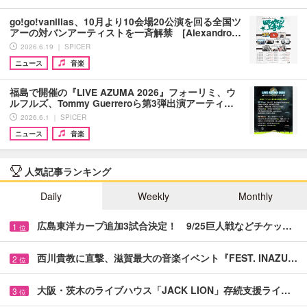
go!go!vanillas、10月より10会場20公演を回る全国ツ
アーの対バンアーティストを一斉解禁 [Alexandro…
2026.6.19 ｜ SPICER
ニュース
音楽
福島で開催の『LIVE AZUMA 2026』フォーリミ、ウ
ルフルズ、Tommy Guerreroら第3弾出演アーティ…
2026.6.1 ｜ SPICER
ニュース
音楽
人気記事ランキング
Daily
Weekly
Monthly
広島東洋カープ追加3試合決定！ 9/25巨人戦などチケッ…
1
位
西川貴教に直撃、滋賀最大の音楽イベント『FEST. INAZU…
2
位
大阪・茨木のライブハウス「JACK LION」存続支援ライ…
3
位