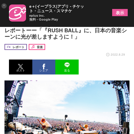
×
e＋(イープラス)アプリ - チケッ
ト・ニュース・スマチケ
表示
eplus inc.
無料 - Google Play
04 Limited Sazabys『RUSH BALL 2022』ライブ
レポートーー「『RUSH BALL』に、日本の音楽シ
ーンに光が差しますように！」
レポート
音楽
2022.8.29
ポスト
シェア
送る