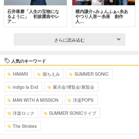
石井琢磨「人生の宝物にな
横内謙介×みょんふぁ×糸あ
るように」 初披露曲やレ
やつり人形一糸座 創作
ア…
人…
さらに読み込む
人気のキーワード
HIMARI
堀ちえみ
SUMMER SONIC
indigo la End
展示会/博覧会/展覧会
MAN WITH A MISSION
洋楽POPS
洋楽ロック
SUMMER SONICライブ
The Strokes