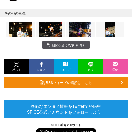
その他の画像
画像を全て表示（8件）
ポスト
シェア
はてブ
送る
送信
RSSフィードの購読はこちら
多彩なエンタメ情報をTwitterで発信中
SPICE公式アカウントをフォローしよう！
SPICE総合アカウント