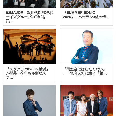
82MAJOR 次世代K-POPボ
『SUMMER SONIC
ーイズグループの“今”を
2026』、ベテラン3組の懐…
訊…
『スタクラ 2026 in 横浜』
「同窓会にはしたくない」
が開幕 今年も多彩なス
――15年ぶりに集う「第…
テ…