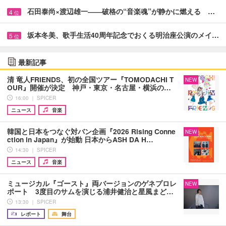
石田泰尚×渡辺雄一――破格の“音楽魂”が静かに燃える …
4
位
坂本冬美、歌手生活40周年記念でおくる明治座公演のメイ…
5
位
最新記事
清 竜人FRIENDS、初の全国ツアー『TOMODACHI T
NEW
OUR』開催が決定 神戸・東京・名古屋・横浜の…
16:00 ｜ SPICER
ニュース
音楽
韓国と日本をつなぐ対バン企画『2026 Rising Conne
NEW
ction in Japan』が始動 日本からASH DA H…
14:30 ｜ SPICER
ニュース
音楽
ミュージカル『ゴースト』両バージョンのゲネプロレ
NEW
ポート 3度目のサムを演じる浦井健治と星風まど…
13:30 ｜ SPICER
レポート
舞台