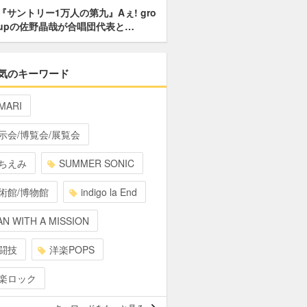
『サントリー1万人の第九』Aぇ! gro
upの佐野晶哉が合唱団代表と…
気のキーワード
MARI
示会/博覧会/展覧会
ちえみ
SUMMER SONIC
術館/博物館
indigo la End
N WITH A MISSION
闘技
洋楽POPS
楽ロック