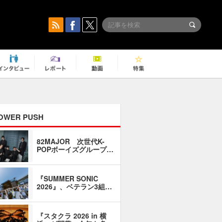
OWER PUSH
82MAJOR 次世代K-
「同窓会に
POPボーイズグループ…
い」――1
『SUMMER SONIC
石井琢磨「
2026』、ベテラン3組…
なるように
『スタクラ 2026 in 横
横内謙介×