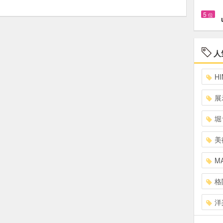
5
位
人
HI
展
堀
美
MA
格
洋