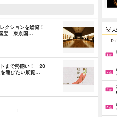
レクションを総覧！
人
国宝 東京国…
Dai
1
位
トまで勢揃い！ 20
足を運びたい展覧…
2
位
3
位
4
位
1