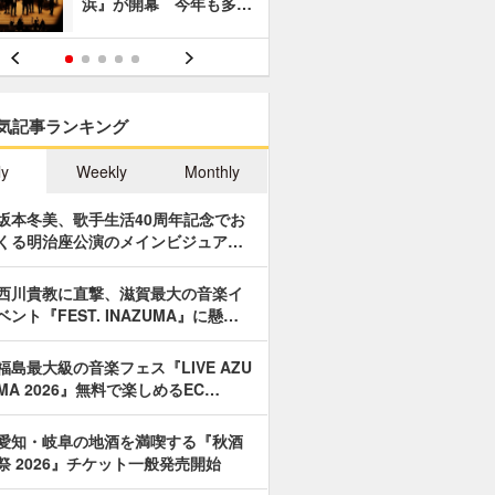
浜』が開幕 今年も多…
あやつり人
気記事ランキング
ly
Weekly
Monthly
坂本冬美、歌手生活40周年記念でお
くる明治座公演のメインビジュア…
西川貴教に直撃、滋賀最大の音楽イ
ベント『FEST. INAZUMA』に懸…
福島最大級の音楽フェス『LIVE AZU
MA 2026』無料で楽しめるEC…
愛知・岐阜の地酒を満喫する『秋酒
祭 2026』チケット一般発売開始