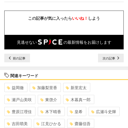
この記事が気に入ったら
いいね！
しよう
見逃せない
の最新情報をお届けします
前の記事
次の記事
関連キーワード
益岡徹
加藤梨里香
新里宏太
瀬戸山美咲
東啓介
木暮真一郎
豊原江理佳
木下晴香
皇希
広瀬斗史輝
吉田萌美
江見ひかる
齋藤信吾