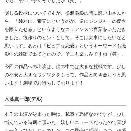
でも、凄い下手くそでしたが（笑）。
演じる役柄についてですが、扮装撮影の時に瀬戸山さんか
ら、「純粋に、素直にというのが、逆にジンジャーの儚さ
を際立たせる」というようなニュアンスの言葉をいただき
ました。役作りのヒントとして、そこは大事にしたいなと
思います。あとは「ピュアな恋愛」というキーワードも撮
影中の雑談で出てきたので、そこも楽しみですね（笑）。
今回の作品への出演は、僕の中では大きな挑戦です。少し
の不安と大きなワクワクをもって、作品と向き合おうと思
います！劇場でお待ちしております！
木暮真一郎(デル)
本作の出演が決まった時は、私事で恐縮なのですが、少し
悩んでいる時期に頂いた、嬉しいニュースだったので喜び
も一入（ひとしお）でした。この機会に感謝しつつ、頑張