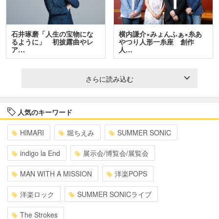
石井琢磨「人生の宝物にな
横内謙介×みょんふぁ×糸あ
るように」 初披露曲やレ
やつり人形一糸座 創作
ア…
人…
さらに読み込む
人気のキーワード
HIMARI
堀ちえみ
SUMMER SONIC
indigo la End
展示会/博覧会/展覧会
MAN WITH A MISSION
洋楽POPS
洋楽ロック
SUMMER SONICライブ
The Strokes