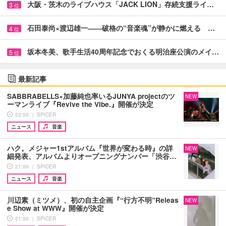
大阪・茨木のライブハウス「JACK LION」存続支援ライ…
3
位
石田泰尚×渡辺雄一――破格の“音楽魂”が静かに燃える …
4
位
坂本冬美、歌手生活40周年記念でおくる明治座公演のメイ…
5
位
最新記事
SABBRABELLS×加藤純也率いるJUNYA projectのツ
NEW
ーマンライブ『Revive the Vibe.』開催が決定
22:00 ｜ SPICER
ニュース
音楽
ハク。メジャー1stアルバム『世界が変わる時』の詳
NEW
細発表、アルバムよりオープニングナンバー「渋谷…
21:00 ｜ SPICER
ニュース
音楽
川辺素（ミツメ）、初の自主企画『“行方不明”Releas
NEW
e Show at WWW』開催が決定
21:00 ｜ SPICER