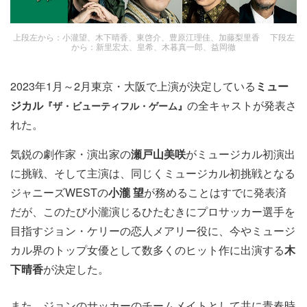
上段左から：小瀧望、木下晴香、東啓介、豊原江理佳、加藤梨里香 下段左
から：新里宏太、皇希、木暮真一郎、益岡徹
2023年1月～2月東京・大阪で上演が決定している
ミュー
ジカル
の全キャストが発表さ
『ザ・ビューティフル・ゲーム』
れた。
気鋭の劇作家・演出家の
瀬戸山美咲
がミュージカル初演出
に挑戦、そして主演は、同じくミュージカル初挑戦となる
ジャニーズWESTの
小瀧 望
が務めることはすでに発表済
だが、このたび小瀧演じるひたむきにプロサッカー選手を
目指すジョン・ケリーの恋人メアリー役に、今やミュージ
カル界のトップ女優として数多くのヒット作に出演する
木
下晴香
が決定した。
また、ジョンのサッカーのチームメイトとして共に青春時