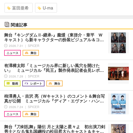
富田亜希
U-ma
関連記事
舞台『キングダムⅡ-継承-』龐煖（東啓介・章平 W
キャスト）ら新キャラクターの扮装ビジュアル＆コ…
2026.7.31 ｜ SPICER
ニュース
舞台
有澤樟太郎「ミュージカル界に新しい風穴を開けた
い」 ミュージカル『民王』製作発表記者会見レポ…
2026.7.28 ｜ SPICER
動画
レポート
舞台
柿澤勇人・吉沢 亮（Wキャスト）のコメント＆舞台写
真が公開 ミュージカル『ディア・エヴァン・ハン…
2026.7.24 ｜ SPICER
ニュース
舞台
舞台『刀剣乱舞』陽伝 月と太陽と星々よ 初出演刀剣
男士となる鬼丸国綱役の松田昇大らキャスト＆キャ…