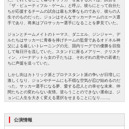
「ザ・ビューティフル・ゲーム」と呼ぶ。彼らにとって自分た
ちが応援するチームの試合は最も大事なものであり、彼らの人
生そのものだった。ジョンはそんなサッカーチームのエース選
手であり、将来はプロサッカー選手になることを夢見ていた。
ジョンとチームメイトのトーマス、ダニエル、ジンジャー、デ
ルたちはサッカーに青春を捧げチームの監督であるオドネル神
父による厳しいトレーニングの元、国内リーグでの優勝を目指
して毎日汗を流していた。スタンドに座るメアリー、クリステ
ィン、バーナデットら女の子たちは、それぞれの意中の若者た
ちに声援を送っていた。
しかし街はカトリック派とプロテスタント派の争いが日増しに
激しくなり、ジョンやチームにも不穏な空気が忍び始めるのだ
った。サッカー選手になる夢、愛する恋人との幸せな未来、仲
間たちとの変わらない友情。逆らうことのできない運命は、ジ
ョンに人生を大きく変える選択をせまることになり……。
公演情報