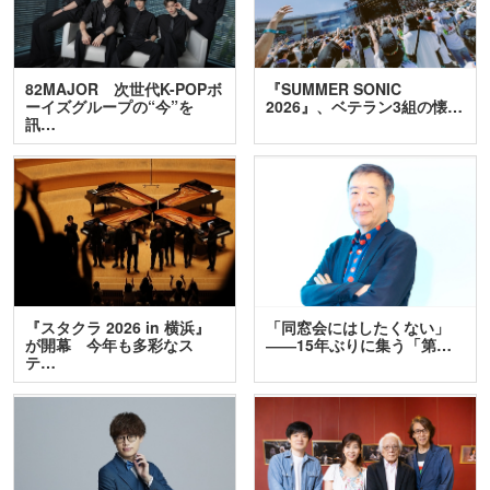
82MAJOR 次世代K-POPボ
『SUMMER SONIC
ーイズグループの“今”を
2026』、ベテラン3組の懐…
訊…
『スタクラ 2026 in 横浜』
「同窓会にはしたくない」
が開幕 今年も多彩なス
――15年ぶりに集う「第…
テ…