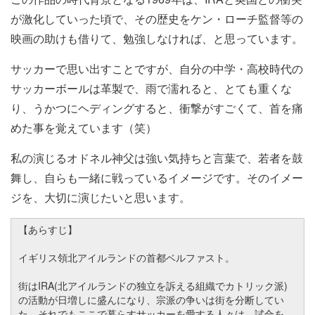
が激化していった頃で、その歴史をケン・ローチ監督等の
映画の助けも借りて、勉強しなければ、と思っています。
サッカーで思い出すことですが、自分の中学・高校時代の
サッカーボールは革製で、雨で濡れると、とても重くな
り、うかつにヘディングすると、衝撃がすごくて、首を痛
めた事を覚えています（笑）
私の演じるオドネル神父は強い気持ちと言葉で、若者を鼓
舞し、自らも一緒に戦っているイメージです。そのイメー
ジを、大切に演じたいと思います。
【あらすじ】
イギリス領北アイルランドの首都ベルファスト。
街はIRA(北アイルランドの独立を訴える組織でカトリック派)
の活動が日増しに盛んになり、宗派の争いは街を分断してい
た。それでもここで暮らすサッカーを愛する人々は、試合を