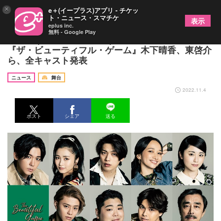
×
e＋(イープラス)アプリ - チケッ
ト・ニュース・スマチケ
表示
eplus inc.
無料 - Google Play
小瀧 望(ジャニーズWEST) 主演 ミュージカル
『ザ・ビューティフル・ゲーム』木下晴香、東啓介
ら、全キャスト発表
ニュース
舞台
2022.11.4
ポスト
シェア
送る