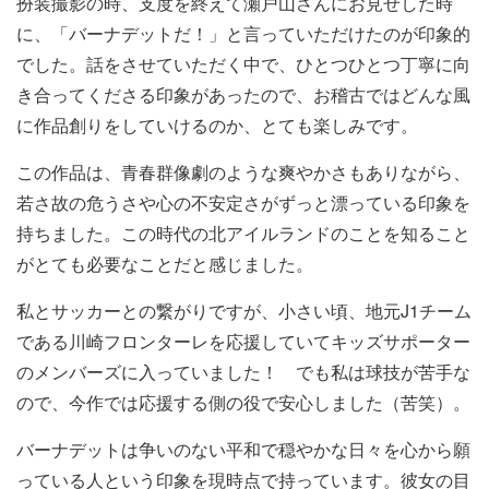
扮装撮影の時、支度を終えて瀬戸山さんにお見せした時
に、「バーナデットだ！」と言っていただけたのが印象的
でした。話をさせていただく中で、ひとつひとつ丁寧に向
き合ってくださる印象があったので、お稽古ではどんな風
に作品創りをしていけるのか、とても楽しみです。
この作品は、青春群像劇のような爽やかさもありながら、
若さ故の危うさや心の不安定さがずっと漂っている印象を
持ちました。この時代の北アイルランドのことを知ること
がとても必要なことだと感じました。
私とサッカーとの繋がりですが、小さい頃、地元J1チーム
である川崎フロンターレを応援していてキッズサポーター
のメンバーズに入っていました！ でも私は球技が苦手な
ので、今作では応援する側の役で安心しました（苦笑）。
バーナデットは争いのない平和で穏やかな日々を心から願
っている人という印象を現時点で持っています。彼女の目