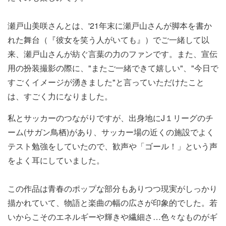
瀬戸山美咲さんとは、'21年末に瀬戸山さんが脚本を書か
れた舞台（『彼女を笑う人がいても』）でご一緒して以
来、瀬戸山さんが紡ぐ言葉の力のファンです。また、宣伝
用の扮装撮影の際に、"またご一緒できて嬉しい"、"今日で
すごくイメージが湧きました"と言っていただけたこと
は、すごく力になりました。
私とサッカーのつながりですが、出身地にJ１リーグのチ
ーム(サガン鳥栖)があり、サッカー場の近くの施設でよく
テスト勉強をしていたので、歓声や「ゴール！」という声
をよく耳にしていました。
この作品は青春のポップな部分もありつつ現実がしっかり
描かれていて、物語と楽曲の幅の広さが印象的でした。若
いからこそのエネルギーや輝きや繊細さ…色々なものがギ