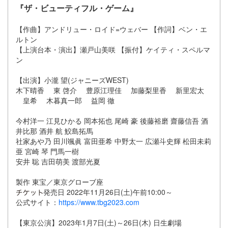
『ザ・ビューティフル・ゲーム』
【作曲】アンドリュー・ロイド=ウェバー 【作詞】ベン・エ
ルトン
【上演台本・演出】瀬戸山美咲 【振付】ケイティ・スペルマ
ン
【出演】小瀧 望(ジャニーズWEST)
木下晴香 東 啓介 豊原江理佳 加藤梨里香 新里宏太
皇希 木暮真一郎 益岡 徹
今村洋一 江見ひかる 岡本拓也 尾崎 豪 後藤裕磨 齋藤信吾 酒
井比那 酒井 航 鮫島拓馬
社家あや乃 田川颯眞 富田亜希 中野太一 広瀬斗史輝 松田未莉
亜 宮崎 琴 門馬一樹
安井 聡 吉田萌美 渡部光夏
製作 東宝／東京グローブ座
発売日 2022年11月26日(土)午前10:00～
公式サイト：
https://www.tbg2023.com
【東京公演】2023年1月7日(土)～26日(木) 日生劇場