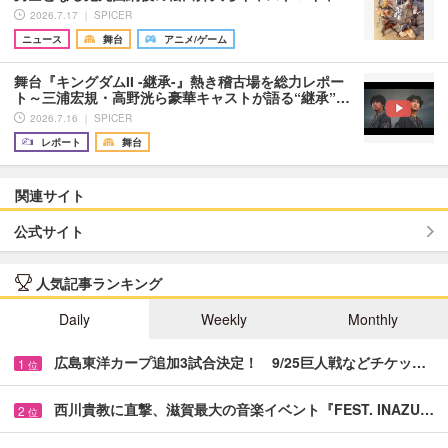
2026.7.17 ｜ SPICER
ニュース
舞台
アニメ/ゲーム
舞台『キングダムII -継承-』熱き稽古場を総力レポー
ト～三浦宏規・高野洸ら豪華キャストが語る“継承”…
2026.7.16 ｜ SPICER
レポート
舞台
関連サイト
公式サイト
人気記事ランキング
Daily
Weekly
Monthly
広島東洋カープ追加3試合決定！ 9/25巨人戦などチケッ…
1
位
西川貴教に直撃、滋賀最大の音楽イベント『FEST. INAZU…
2
位