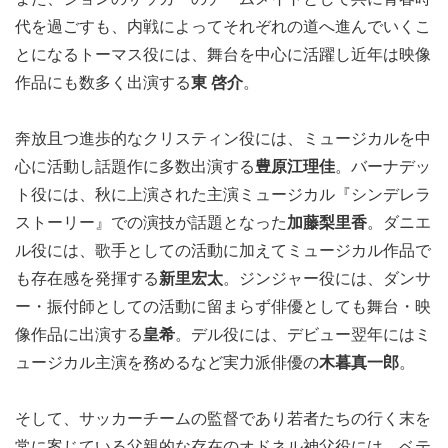
代を過ごすも、内戦によってそれぞれの道へ進んでいくこ
とになるトーマス役には、舞台を中心に活躍し近年は映像
作品にも数多く出演する
東 啓介
。
奔放且つ進歩的なクリスティン役には、ミュージカルを中
心に活動し話題作に多数出演する
豊原江理佳
。バーナデッ
ト役には、秋に上演された主演ミュージカル『シンデレラ
ストーリー』での演技が話題となった
加藤梨里香
。ダニエ
ル役には、歌手としての活動に加えてミュージカル作品で
も存在感を発揮する
新里宏太
。ジンジャー役には、ダンサ
ー・振付師としての活動に留まらず俳優としても舞台・映
像作品に出演する
皇希
。デル役には、デビュー翌年にはミ
ュージカル主演を務めるなど実力派俳優の
木暮真一郎
。
そして、サッカーチームの監督であり若者たちの行く末を
常に案じている父親的な存在のオドネル神父役には、ベテ