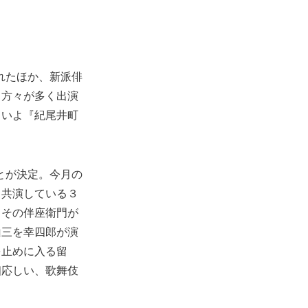
れたほか、新派俳
る方々が多く出演
よいよ『紀尾井町
とが決定。今月の
も共演している３
、その伴座衛門が
山三を幸四郎が演
を止めに入る留
相応しい、歌舞伎
。