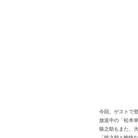
今回、ゲストで
放送中の「松本
猿之助もまた、
「猿之助と愉快