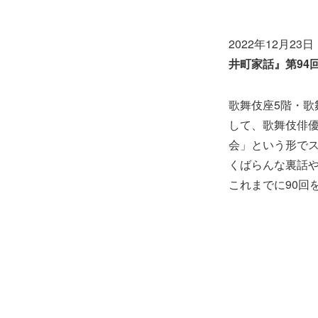
2022年12月23
井町家話』第94
歌舞伎座5階・
して、歌舞伎俳
会」という形で
くばらんな裏話
これまでに90回