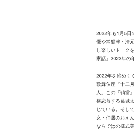
2022年も1月
優や常磐津・清
し楽しいトーク
家話』2022年
2022年を締めく
歌舞伎座『十二
人。この『鞘當
横恋慕する葛城
じている。そし
女・仲居のおえ
ならではの様式