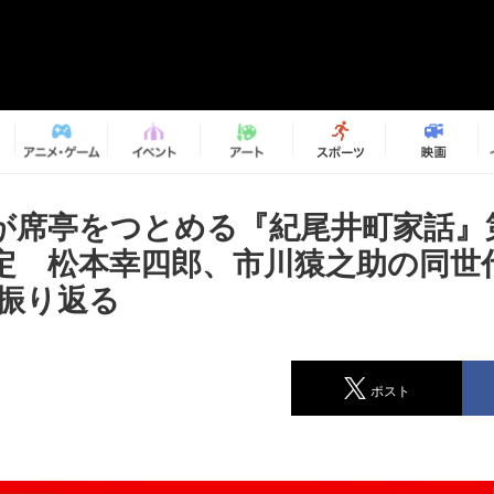
が席亭をつとめる『紀尾井町家話』第
定 松本幸四郎、市川猿之助の同世
を振り返る
ポスト