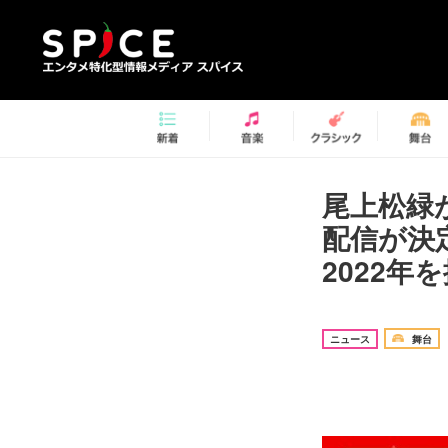
尾上松緑
配信が決
2022年
ニュース
舞台