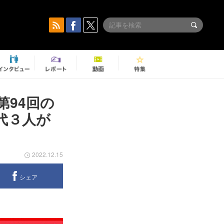
94回の
代３人が
2022.12.15
シェア