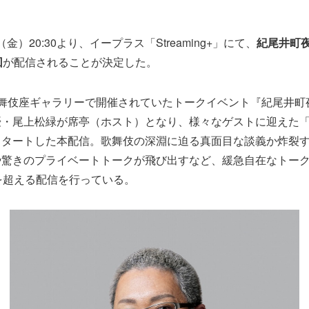
日（金）20:30より、イープラス「Streaming+」にて、
紀尾井町
回
が配信されることが決定した。
歌舞伎座ギャラリーで開催されていたトークイベント『紀尾井町
優・尾上松緑が席亭（ホスト）となり、様々なゲストに迎えた
スタートした本配信。歌舞伎の深淵に迫る真面目な談義か炸裂
や驚きのプライベートトークが飛び出すなど、緩急自在なトー
を超える配信を行っている。