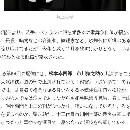
尾上松緑
5日の配信より、若手、ベテランに限らず多くの歌舞伎俳優が招か
元・長唄・鳴物などの音楽家、舞踊家など、歌舞伎に所縁のあ
を繰り広げてきたが、今年も残り半月を残すばかりとなり、い
の年納めとなる配信が発表された。
くる第94回の配信には、
松本幸四郎
、
市川猿之助
が出演するこ
月大歌舞伎』昼の部で上演されている『鞘當』（さやあて）で
』では、乱暴者で横暴な振る舞いをする不破伴座衛門を松緑が
太夫の恋人で今は浪人でありながらも和事味漂う色男、名古屋
て、伴座衛門と山三の鞘がぶつかり、諍いになっているところ
んを演じるのが、猿之助だ。十三代目市川團十郎の襲名披露に
美がつまった華やかな演目で、息の合った演技を披露している