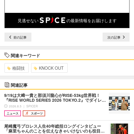
見逃せない
の最新情報をお届けします
前の記事
次の記事
関連キーワード
格闘技
KNOCK OUT
関連記事
9/19は大﨑一貴と那須川龍心がRISE-53kg世界戦！
『RISE WORLD SERIES 2026 TOKYO.2』でダイレ…
2026.8.5 ｜ SPICER
ニュース
スポーツ
尾崎魔弓プロレス人生40年総括ロングインタビュー
「麻里ちゃんのことを伝えなきゃいけないのも役目…