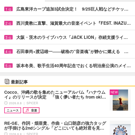
広島東洋カープ追加3試合決定！ 9/25巨人戦などチケッ…
1
位
西川貴教に直撃、滋賀最大の音楽イベント『FEST. INAZU…
2
位
大阪・茨木のライブハウス「JACK LION」存続支援ライ…
3
位
石田泰尚×渡辺雄一――破格の“音楽魂”が静かに燃える …
4
位
坂本冬美、歌手生活40周年記念でおくる明治座公演のメイ…
5
位
最新記事
Cocco、沖縄の歌を集めたニューアルバム『ハナウム
NEW
イ』のリリースが決定 「強く儚い者たち from oki…
2026.8.8 ｜ SPICER
ニュース
音楽
RE-GE、作詞・畑亜貴、作曲・山口朗彦の強力タッグ
が手掛ける2ndシングル「どこにいても絶対君を見…
2026.8.8 ｜ SPICER