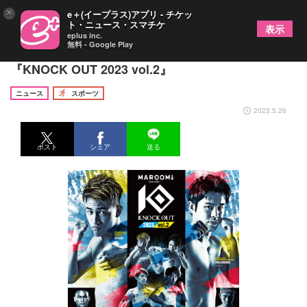
×
e＋(イープラス)アプリ - チケッ
ト・ニュース・スマチケ
表示
eplus inc.
無料 - Google Play
龍聖vsチュームーシーフー戦はKO必至！ 6/11は
『KNOCK OUT 2023 vol.2』
ニュース
スポーツ
2023.5.26
ポスト
シェア
送る