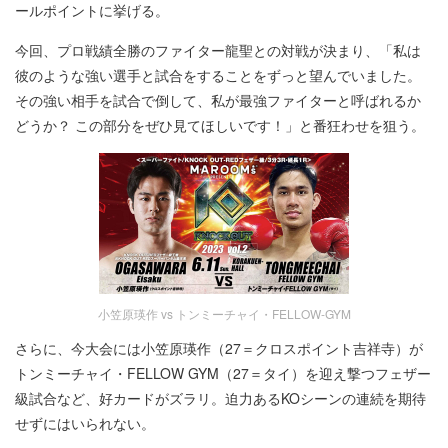
ールポイントに挙げる。
今回、プロ戦績全勝のファイター龍聖との対戦が決まり、「私は
彼のような強い選手と試合をすることをずっと望んでいました。
その強い相手を試合で倒して、私が最強ファイターと呼ばれるか
どうか？ この部分をぜひ見てほしいです！」と番狂わせを狙う。
小笠原瑛作 vs トンミーチャイ・FELLOW-GYM
さらに、今大会には小笠原瑛作（27＝クロスポイント吉祥寺）が
トンミーチャイ・FELLOW GYM（27＝タイ）を迎え撃つフェザー
級試合など、好カードがズラリ。迫力あるKOシーンの連続を期待
せずにはいられない。