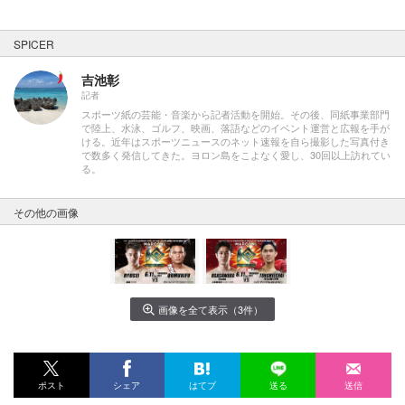
SPICER
吉池彰
記者
スポーツ紙の芸能・音楽から記者活動を開始。その後、同紙事業部門
で陸上、水泳、ゴルフ、映画、落語などのイベント運営と広報を手が
ける。近年はスポーツニュースのネット速報を自ら撮影した写真付き
で数多く発信してきた。ヨロン島をこよなく愛し、30回以上訪れてい
る。
その他の画像
画像を全て表示（3件）
ポスト
シェア
はてブ
送る
送信