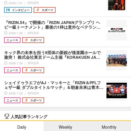
2026.7.31 ｜ SPICER
インタビュー
スポーツ
『RIZIN.54』で開催の「RIZIN JAPANグランプリ ヘ
ビー級トーナメント」最後の1枠は意外なベテラン…
2026.7.29 ｜ SPICER
ニュース
スポーツ
キック界の未来を担う9団体の新鋭が後楽園ホールで
激突！ 株式会社東京ドーム主催『KORAKUEN JA…
2026.7.24 ｜ SPICER
ニュース
スポーツ
シェイドゥラエフがAJ・マッキーと「RIZIN＆PFLフ
ェザー級 ダブルタイトルマッチ」＆朝倉未来は青木…
2026.7.23 ｜ SPICER
ニュース
スポーツ
人気記事ランキング
Daily
Weekly
Monthly