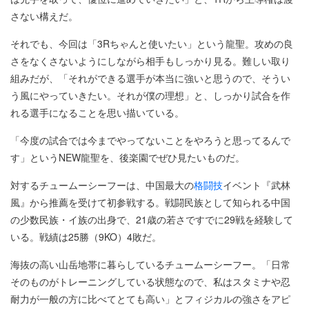
さない構えだ。
それでも、今回は「3Rちゃんと使いたい」という龍聖。攻めの良
さをなくさないようにしながら相手もしっかり見る。難しい取り
組みだが、「それができる選手が本当に強いと思うので、そうい
う風にやっていきたい。それが僕の理想」と、しっかり試合を作
れる選手になることを思い描いている。
「今度の試合では今までやってないことをやろうと思ってるんで
す」というNEW龍聖を、後楽園でぜひ見たいものだ。
対するチュームーシーフーは、中国最大の
格闘技
イベント『武林
風』から推薦を受けて初参戦する。戦闘民族として知られる中国
の少数民族・イ族の出身で、21歳の若さですでに29戦を経験して
いる。戦績は25勝（9KO）4敗だ。
海抜の高い山岳地帯に暮らしているチュームーシーフー。「日常
そのものがトレーニングしている状態なので、私はスタミナや忍
耐力が一般の方に比べてとても高い」とフィジカルの強さをアピ