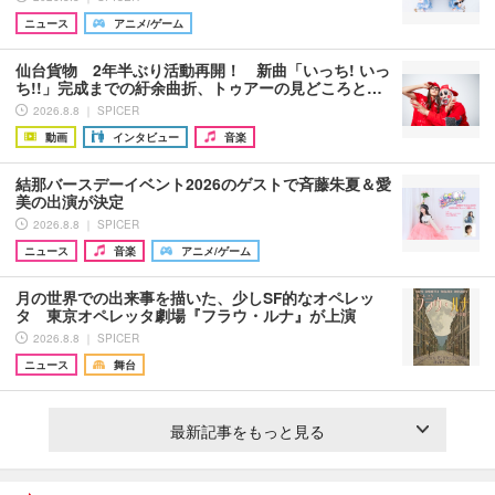
ニュース
アニメ/ゲーム
仙台貨物 2年半ぶり活動再開！ 新曲「いっち! いっ
ち!!」完成までの紆余曲折、トゥアーの見どころと…
2026.8.8 ｜ SPICER
動画
インタビュー
音楽
結那バースデーイベント2026のゲストで斉藤朱夏＆愛
美の出演が決定
2026.8.8 ｜ SPICER
ニュース
音楽
アニメ/ゲーム
月の世界での出来事を描いた、少しSF的なオペレッ
タ 東京オペレッタ劇場『フラウ・ルナ』が上演
2026.8.8 ｜ SPICER
ニュース
舞台
最新記事をもっと見る