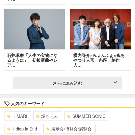
石井琢磨「人生の宝物にな
横内謙介×みょんふぁ×糸あ
るように」 初披露曲やレ
やつり人形一糸座 創作
ア…
人…
さらに読み込む
人気のキーワード
HIMARI
堀ちえみ
SUMMER SONIC
indigo la End
展示会/博覧会/展覧会