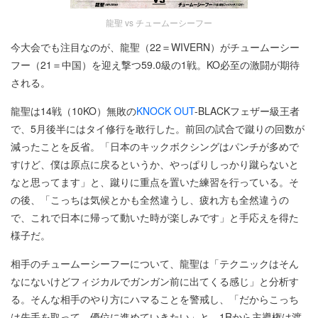
龍聖 vs チュームーシーフー
今大会でも注目なのが、龍聖（22＝WIVERN）がチュームーシー
フー（21＝中国）を迎え撃つ59.0級の1戦。KO必至の激闘が期待
される。
龍聖は14戦（10KO）無敗の
KNOCK OUT
-BLACKフェザー級王者
で、5月後半にはタイ修行を敢行した。前回の試合で蹴りの回数が
減ったことを反省。「日本のキックボクシングはパンチが多めで
すけど、僕は原点に戻るというか、やっぱりしっかり蹴らないと
なと思ってます」と、蹴りに重点を置いた練習を行っている。そ
の後、「こっちは気候とかも全然違うし、疲れ方も全然違うの
で、これで日本に帰って動いた時が楽しみです」と手応えを得た
様子だ。
相手のチュームーシーフーについて、龍聖は「テクニックはそん
なにないけどフィジカルでガンガン前に出てくる感じ」と分析す
る。そんな相手のやり方にハマることを警戒し、「だからこっち
は先手を取って、優位に進めていきたい」と、1Rから主導権は渡