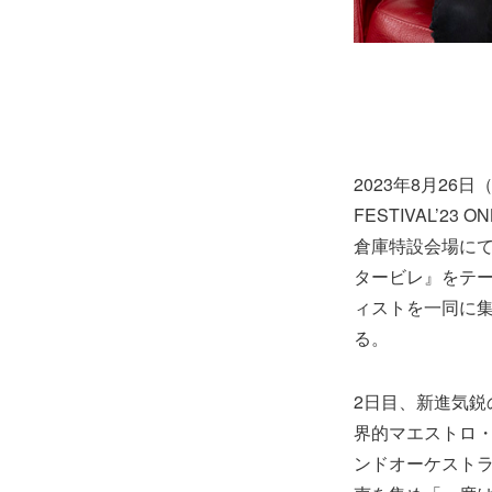
2023年8月26日（土
FESTIVAL’
倉庫特設会場に
タービレ』をテーマ
ィストを一同に集めた
る。
2日目、新進気鋭の若
界的マエストロ
ンドオーケスト