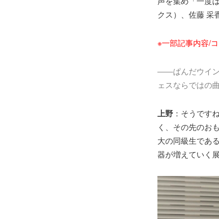
声を集め「一度
クス）、佐藤 采
※一部記事内容/
――ぱんだウイ
ェスならではの
上野
：そうです
く、その先のおも
大の同級生である前
器が増えていく