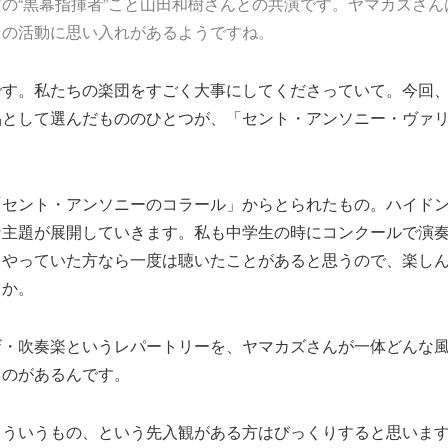
の“黒幕指揮者”こと山田和樹さんとの共演です。ヤマカズさん
との活動に思い入れがあるようですね。
です。私たちの楽団をすごく大事にしてくださっていて。今回
品として選んだもののひとつが、「セント・アンソニー・ヴァ
「セント・アンソニーのコラール」からとられたもの。ハイド
な主題が展開していきます。私も中学生の時にコンクールで演
をやっていた方なら一度は聴いたことがあると思うので、楽し
うか。
ザ・吹奏楽というレパートリーを、ヤマカズさんが一体どんな
うのがあるんです。
こういうもの、という先入観がある方はびっくりすると思いま