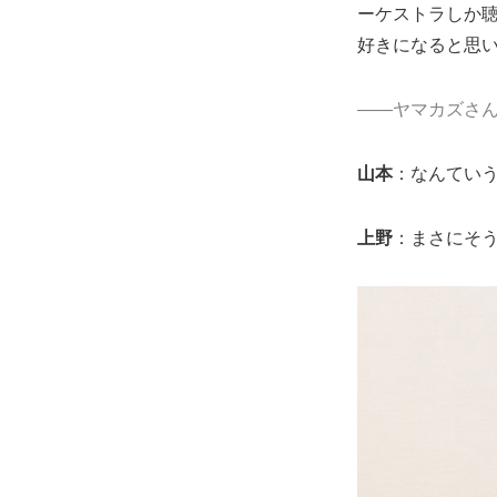
ーケストラしか
好きになると思
――ヤマカズさ
山本
：なんてい
上野
：まさにそ