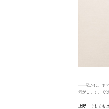
――確かに、ヤ
気がします。で
上野
：そもそもぱ