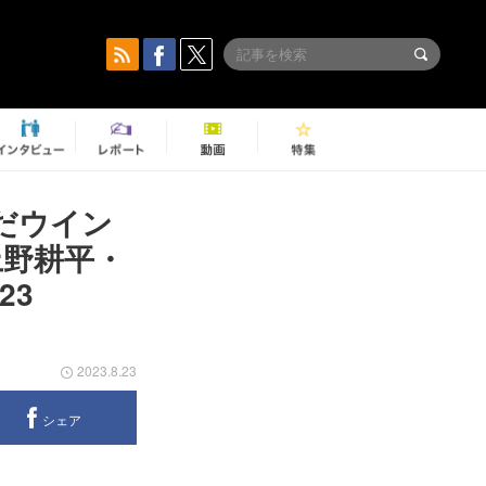
だウイン
上野耕平・
23
2023.8.23
シェア