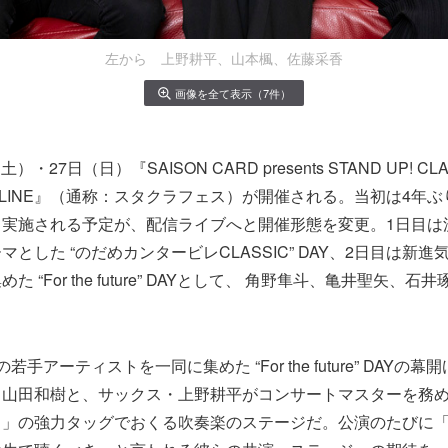
左から 上野耕平、山本楓、佐藤采香
画像を全て表示（7件）
）・27日（日）『SAISON CARD presents STAND UP! CLA
23 ONLINE』（通称：スタクラフェス）が開催される。当初は4
て実施される予定が、配信ライブへと開催形態を変更。1日目は
とした “のだめカンタービレCLASSIC” DAY、2日目は新
 “For the future” DAYとして、 角野隼斗、亀井聖矢、
手アーティストを一同に集めた “For the future” DAYの
・山田和樹と、サックス・上野耕平がコンサートマスターを務
ラ」の強力タッグでおくる吹奏楽のステージだ。公演のたびに