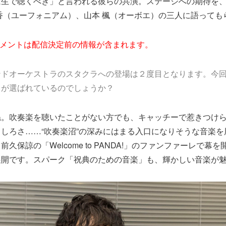
は生で聴くべき」と言われる彼らの共演。ステージへの期待を
香（ユーフォニアム）、山本 楓（オーボエ）の三人に語っても
コメントは配信決定前の情報が含まれます。
ンドオーケストラのスタクラへの登場は２度目となります。今
曲が選ばれているのでしょうか？
ね。吹奏楽を聴いたことがない方でも、キャッチーで惹きつけ
しろさ……“吹奏楽沼”の深みにはまる入口になりそうな音楽を
久保諒の「Welcome to PANDA!」のファンファーレで幕
展開です。スパーク「祝典のための音楽」も、輝かしい音楽が