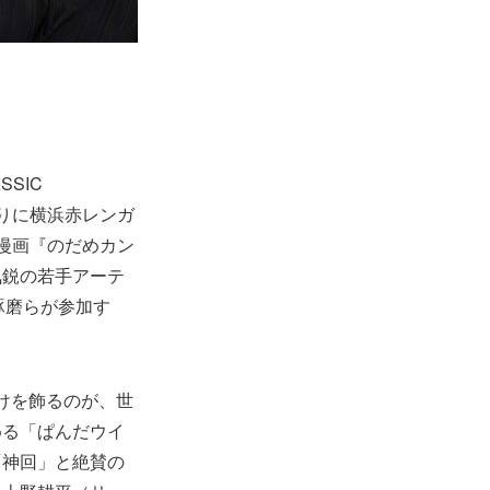
SSIC
年ぶりに横浜赤レンガ
漫画『のだめカン
進気鋭の若手アーテ
石井琢磨らが参加す
幕開けを飾るのが、世
める「ぱんだウイ
「神回」と絶賛の