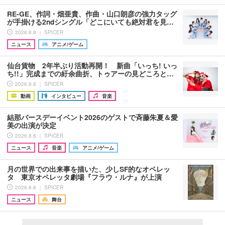
RE-GE、作詞・畑亜貴、作曲・山口朗彦の強力タッグ
が手掛ける2ndシングル「どこにいても絶対君を見…
2026.8.8 ｜ SPICER
ニュース
アニメ/ゲーム
仙台貨物 2年半ぶり活動再開！ 新曲「いっち! いっ
ち!!」完成までの紆余曲折、トゥアーの見どころと…
2026.8.8 ｜ SPICER
動画
インタビュー
音楽
結那バースデーイベント2026のゲストで斉藤朱夏＆愛
美の出演が決定
2026.8.8 ｜ SPICER
ニュース
音楽
アニメ/ゲーム
月の世界での出来事を描いた、少しSF的なオペレッ
タ 東京オペレッタ劇場『フラウ・ルナ』が上演
2026.8.8 ｜ SPICER
ニュース
舞台