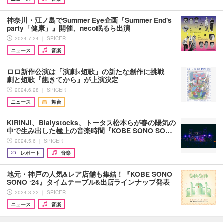
神奈川・江ノ島でSummer Eye企画『Summer End's
party「健康」』開催、neco眠るら出演
2024.7.24 ｜ SPICER
ニュース
音楽
ロロ新作公演は「演劇×短歌」の新たな創作に挑戦
劇と短歌『飽きてから』が上演決定
2024.6.28 ｜ SPICER
ニュース
舞台
KIRINJI、Bialystocks、トータス松本らが春の陽気の
中で生み出した極上の音楽時間『KOBE SONO SO…
2024.5.6 ｜ SPICER
レポート
音楽
地元・神戸の人気&レア店舗も集結！『KOBE SONO
SONO ‘24』タイムテーブル&出店ラインナップ発表
2024.3.22 ｜ SPICER
ニュース
音楽