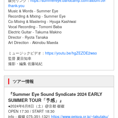
販売リンク：
https://summereye.bandcamp.com/album/39-
thank-you
Music & Words - Summer Eye
Recording & Mixing - Summer Eye
Co-Mixing & Mastering - Hyuga Kashiwai
Vocal Recording - Tomomi Baba
Electric Guitar - Takuma Makino
Director - Ryota Tanaka
Art Direction - Akinobu Maeda
ミュージックビデオ：
https://youtu.be/hgZEZDE2wso
監督 夏目知幸
撮影・編集 佐藤祐紀
ツアー情報
『Summer Eye Sound Syndicate 2024 EARLY
SUMMER TOUR「予感」』
●2024年6月8日（土）@京都 磔磔
OPEN 17:30 / START 18:30
info：磔磔 075-351-1321
https://www.geisya.or.jp/~takutaku/