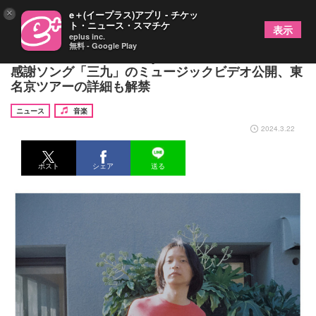
×
e＋(イープラス)アプリ - チケッ
ト・ニュース・スマチケ
表示
eplus inc.
無料 - Google Play
39歳を迎えるSummer Eyeからのとびきりビッグな
感謝ソング「三九」のミュージックビデオ公開、東
名京ツアーの詳細も解禁
ニュース
音楽
2024.3.22
ポスト
シェア
送る