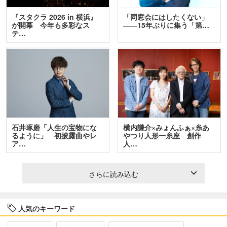
『スタクラ 2026 in 横浜』
「同窓会にはしたくない」
が開幕 今年も多彩なス
――15年ぶりに集う「第…
テ…
石井琢磨「人生の宝物にな
横内謙介×みょんふぁ×糸あ
るように」 初披露曲やレ
やつり人形一糸座 創作
ア…
人…
さらに読み込む
人気のキーワード