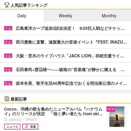
人気記事ランキング
Daily
Weekly
Monthly
広島東洋カープ追加3試合決定！ 9/25巨人戦などチケッ…
1
位
西川貴教に直撃、滋賀最大の音楽イベント『FEST. INAZU…
2
位
大阪・茨木のライブハウス「JACK LION」存続支援ライ…
3
位
石田泰尚×渡辺雄一――破格の“音楽魂”が静かに燃える …
4
位
坂本冬美、歌手生活40周年記念でおくる明治座公演のメイ…
5
位
最新記事
Cocco、沖縄の歌を集めたニューアルバム『ハナウム
NEW
イ』のリリースが決定 「強く儚い者たち from oki…
2026.8.8 ｜ SPICER
ニュース
音楽