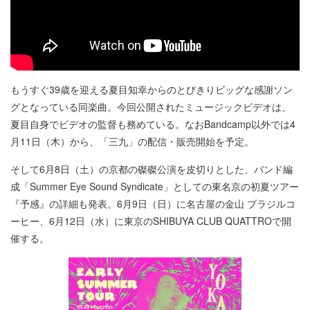
もうすぐ39歳を迎える夏目知幸からのとびきりビッグな感謝ソン
グとなっている同楽曲。今回公開されたミュージックビデオは、
夏目自身でビデオの監督も務めている。なおBandcamp以外では4
月11日（木）から、「三九」の配信・販売開始を予定。
そして6月8日（土）の京都の磔磔公演を皮切りとした、バンド編
成「Summer Eye Sound Syndicate」としての東名京の初夏ツアー
『予感』の詳細も発表。6月9日（日）に名古屋の金山 ブラジルコ
ーヒー、6月12日（水）に東京のSHIBUYA CLUB QUATTROで開
催する。