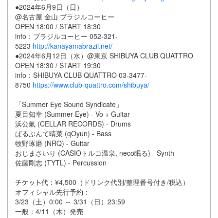
●2024年6月9日（日）
@名古屋 金山 ブラジルコーヒー
OPEN 18:00 / START 18:30
info：ブラジルコーヒー 052-321-
5223
http://kanayamabrazil.net/
●2024年6月12日（水）@東京 SHIBUYA CLUB QUATTRO
OPEN 18:30 / START 19:30
info：SHIBUYA CLUB QUATTRO 03-3477-
8750
https://www.club-quattro.com/shibuya/
「Summer Eye Sound Syndicate」
夏目知幸 (Summer Eye) - Vo + Guitar
浜公氣 (CELLAR RECORDS) - Drums
ぱるぷんて晴菜 (qOyun) - Bass
牧野琢磨 (NRQ) - Guitar
おじまさいり (CASIOトルコ温泉, neco眠る) - Synth
佐藤剛志 (TYTL) - Percussion
代：¥4,500（ドリンク代別/整理番号付き/税込）
オフィシャル先行予約：
3/23（土）0:00 ～ 3/31（日）23:59
一般：4/11（木）発売