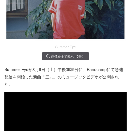
Summer Eye
画像を全て表示（3件）
Summer Eyeが3月9日（土）午後3時9分に、Bandcampにて急遽
配信を開始した新曲「三九」のミュージックビデオが公開され
た。