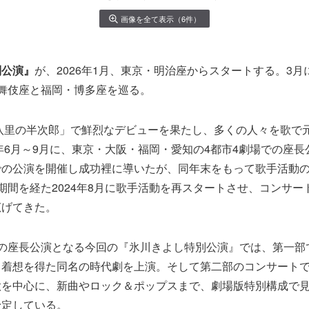
画像を全て表示（6件）
別公演』
が、2026年1月、東京・明治座からスタートする。3
舞伎座と福岡・博多座を巡る。
根八里の半次郎」で鮮烈なデビューを果たし、多くの人々を歌で
2年6月～9月に、東京・大阪・福岡・愛知の4都市4劇場での座
での公演を開催し成功裡に導いたが、同年末をもって歌手活動
期間を経た2024年8月に歌手活動を再スタートさせ、コンサー
広げてきた。
りの座長公演となる今回の『氷川きよし特別公演』では、第一部
ら着想を得た同名の時代劇を上演。そして第二部のコンサート
歌を中心に、新曲やロック＆ポップスまで、劇場版特別構成で
予定している。