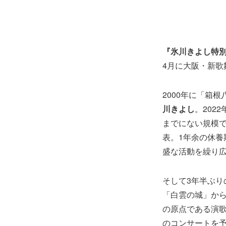
『氷川きよし特
4月に大阪・新歌
2000年に「箱
川きよし
。202
までにない規模
表。1年余の休養
盛な活動を繰り
そして3年半ぶ
「白雲の城」か
の原点である演
のコンサートを