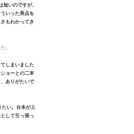
は短いのですが、
そういった美点を
良さもわかってき
した。
ってしまいました
はショーとの二本
て、ありがたいで
きたい。台本が上
長として引っ張っ