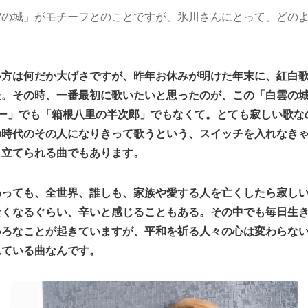
雲の城」がモチーフとのことですが、氷川さんにとって、どの
い方は何だか大げさですが、昨年
お休みが明けた年末
に、紅白
た。その時、一番最初に歌いたいと思ったのが、この「白雲の
ー」でも「箱根八里の半次郎」でもなくて。とても寂しい歌な
の時代のその人になりきって歌うという、スイッチを入れなき
き立てられる曲でもあります。
わっても、全世界、誰しも、家族や愛する人を亡くしたら寂し
なくなるぐらい、辛いと感じることもある。その中でも毎日生
いろなことが起きていますが、平和を祈る人々の心は変わらな
れている曲なんです。