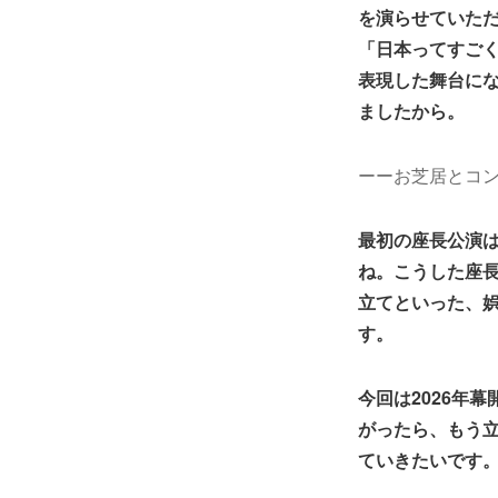
を演らせていた
「日本ってすご
表現した舞台に
ましたから。
ーーお芝居とコ
最初の座長公演
ね。こうした座
立てといった、
す。
今回は2026年
がったら、もう
ていきたいです