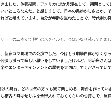
だきました。休養期間、アメリカに2か月滞在して、期間として
くいいところなんだ」と感じまして。日本の奥ゆかしさとか、
なればと考えています。自分が年齢を重ねたことで、時代劇の
ンサートの二本立て興行のスタイルも、今はかなり減ってきま
は、新宿コマ劇場での公演でした。今はもう劇場自体がなくな
長公演も減って寂しい思いをしていましたけれど、明治座さん
娯楽やエンターテインメントの歴史を大切にしてくださってい
幕開けの舞台。どの世代の方々も観て楽しめる、舞台を作ってい
立ち稽古の時はせりふを全部入れておくくらいの心持ちで、座
。