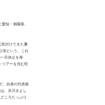
月に愛知・御園座、
元気付けてきた
氷
長公演という、これ
の一旦休止を発
トツアーを含む旺
で、自身の代表曲
では、氷川きよし
見どころたっぷり