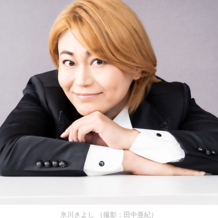
氷川きよし （撮影：田中亜紀）