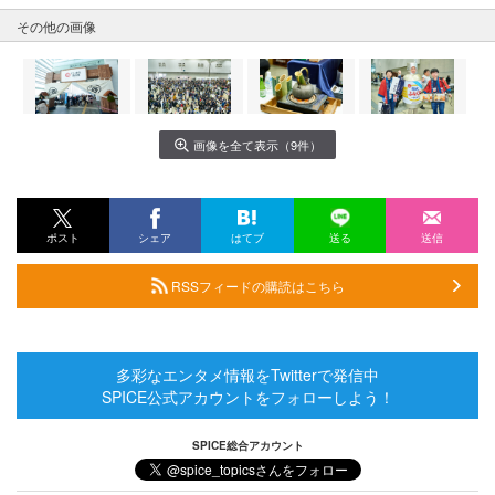
その他の画像
画像を全て表示（9件）
ポスト
シェア
はてブ
送る
送信
RSSフィードの購読はこちら
多彩なエンタメ情報をTwitterで発信中
SPICE公式アカウントをフォローしよう！
SPICE総合アカウント