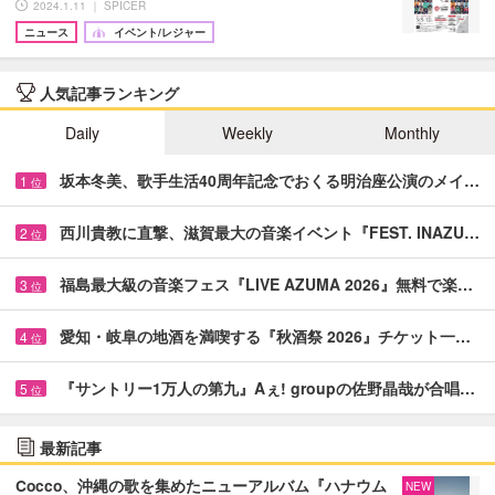
2024.1.11 ｜ SPICER
ニュース
イベント/レジャー
人気記事ランキング
Daily
Weekly
Monthly
坂本冬美、歌手生活40周年記念でおくる明治座公演のメイ…
1
位
西川貴教に直撃、滋賀最大の音楽イベント『FEST. INAZU…
2
位
福島最大級の音楽フェス『LIVE AZUMA 2026』無料で楽…
3
位
愛知・岐阜の地酒を満喫する『秋酒祭 2026』チケット一…
4
位
『サントリー1万人の第九』Aぇ! groupの佐野晶哉が合唱…
5
位
最新記事
Cocco、沖縄の歌を集めたニューアルバム『ハナウム
NEW