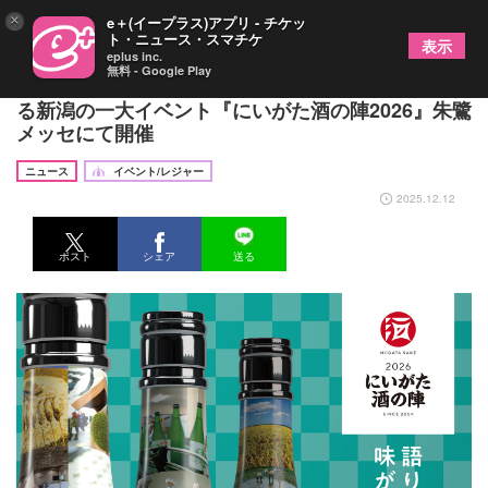
×
e＋(イープラス)アプリ - チケッ
ト・ニュース・スマチケ
表示
eplus inc.
無料 - Google Play
「語りたい、味がある。」新潟県内の酒蔵が出展す
る新潟の一大イベント『にいがた酒の陣2026』朱鷺
メッセにて開催
ニュース
イベント/レジャー
2025.12.12
ポスト
シェア
送る