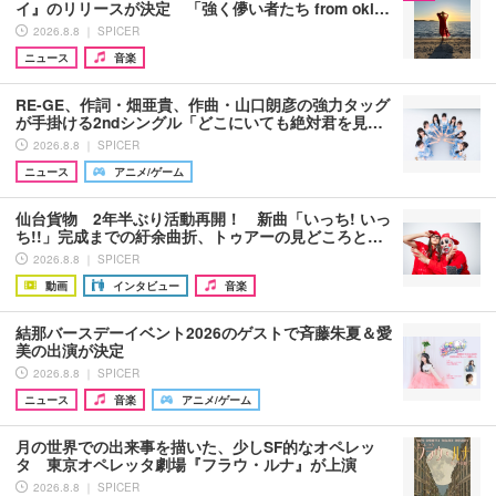
イ』のリリースが決定 「強く儚い者たち from oki…
2026.8.8 ｜ SPICER
ニュース
音楽
RE-GE、作詞・畑亜貴、作曲・山口朗彦の強力タッグ
が手掛ける2ndシングル「どこにいても絶対君を見…
2026.8.8 ｜ SPICER
ニュース
アニメ/ゲーム
仙台貨物 2年半ぶり活動再開！ 新曲「いっち! いっ
ち!!」完成までの紆余曲折、トゥアーの見どころと…
2026.8.8 ｜ SPICER
動画
インタビュー
音楽
結那バースデーイベント2026のゲストで斉藤朱夏＆愛
美の出演が決定
2026.8.8 ｜ SPICER
ニュース
音楽
アニメ/ゲーム
月の世界での出来事を描いた、少しSF的なオペレッ
タ 東京オペレッタ劇場『フラウ・ルナ』が上演
2026.8.8 ｜ SPICER