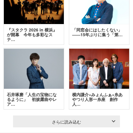
『スタクラ 2026 in 横浜』
「同窓会にはしたくない」
が開幕 今年も多彩なス
――15年ぶりに集う「第…
テ…
石井琢磨「人生の宝物にな
横内謙介×みょんふぁ×糸あ
るように」 初披露曲やレ
やつり人形一糸座 創作
ア…
人…
さらに読み込む