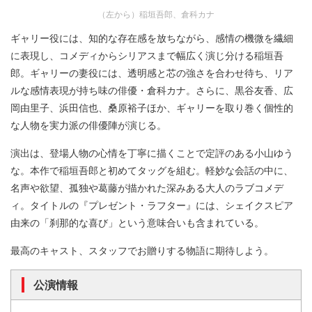
（左から）稲垣吾郎、倉科カナ
ギャリー役には、知的な存在感を放ちながら、感情の機微を繊細
に表現し、コメディからシリアスまで幅広く演じ分ける稲垣吾
郎。ギャリーの妻役には、透明感と芯の強さを合わせ待ち、リア
ルな感情表現が持ち味の俳優・倉科カナ。さらに、黒谷友香、広
岡由里子、浜田信也、桑原裕子ほか、ギャリーを取り巻く個性的
な人物を実力派の俳優陣が演じる。
演出は、登場人物の心情を丁寧に描くことで定評のある小山ゆう
な。本作で稲垣吾郎と初めてタッグを組む。軽妙な会話の中に、
名声や欲望、孤独や葛藤が描かれた深みある大人のラブコメデ
ィ。タイトルの『プレゼント・ラフター』には、シェイクスピア
由来の「刹那的な喜び」という意味合いも含まれている。
最高のキャスト、スタッフでお贈りする物語に期待しよう。
公演情報