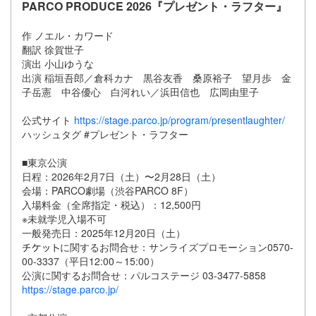
PARCO PRODUCE 2026『プレゼント・ラフター』
作 ノエル・カワード
翻訳 徐賀世子
演出 小山ゆうな
出演 稲垣吾郎／倉科カナ 黒谷友香 桑原裕子 望月歩 金
子岳憲 中谷優心 白河れい／浜田信也 広岡由里子
公式サイト
https://stage.parco.jp/program/presentlaughter/
ハッシュタグ #プレゼント・ラフター
■東京公演
日程：2026年2月7日（土）〜2月28日（土）
会場：PARCO劇場（渋谷PARCO 8F）
入場料金（全席指定・税込）：12,500円
※未就学児入場不可
一般発売日：2025年12月20日（土）
に関するお問合せ：サンライズプロモーション0570-
00-3337（平日12:00～15:00）
公演に関するお問合せ：パルコステージ 03-3477-5858
https://stage.parco.jp/