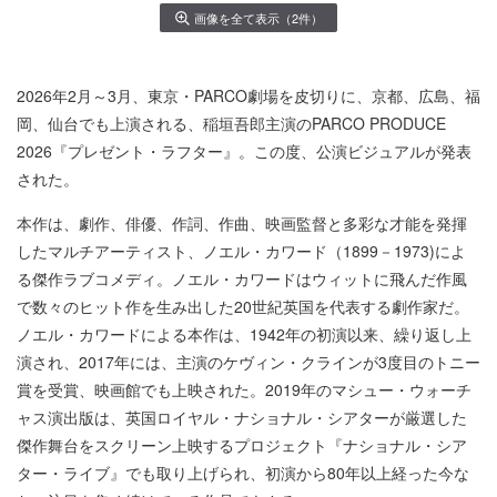
画像を全て表示（2件）
2026年2月～3月、東京・PARCO劇場を皮切りに、京都、広島、福
岡、仙台でも上演される、稲垣吾郎主演のPARCO PRODUCE
2026『プレゼント・ラフター』。この度、公演ビジュアルが発表
された。
本作は、劇作、俳優、作詞、作曲、映画監督と多彩な才能を発揮
したマルチアーティスト、ノエル・カワード（1899－1973)によ
る傑作ラブコメディ。ノエル・カワードはウィットに飛んだ作風
で数々のヒット作を生み出した20世紀英国を代表する劇作家だ。
ノエル・カワードによる本作は、1942年の初演以来、繰り返し上
演され、2017年には、主演のケヴィン・クラインが3度目のトニー
賞を受賞、映画館でも上映された。2019年のマシュー・ウォーチ
ャス演出版は、英国ロイヤル・ナショナル・シアターが厳選した
傑作舞台をスクリーン上映するプロジェクト『ナショナル・シア
ター・ライブ』でも取り上げられ、初演から80年以上経った今な