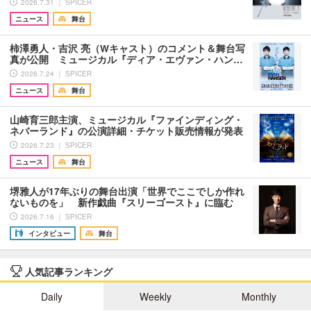
2026.7.31 ｜ SPICER
ニュース
舞台
柿澤勇人・吉沢 亮（Wキャスト）のコメント＆舞台写
真が公開 ミュージカル『ディア・エヴァン・ハン…
2026.7.24 ｜ SPICER
ニュース
舞台
山崎育三郎主演、ミュージカル『ファインディング・
ネバーランド』の公演詳細・チケット販売情報が発表
2026.7.23 ｜ SPICER
ニュース
舞台
堺雅人が17年ぶりの舞台出演「世界でここでしか作れ
ないものを」 新作戯曲『スリーゴースト』に臨む
2026.7.16 ｜ SPICER
インタビュー
舞台
人気記事ランキング
Daily
Weekly
Monthly