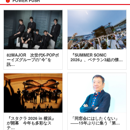
POWER PUSH
82MAJOR 次世代K-POPボ
『SUMMER SONIC
ーイズグループの“今”を
2026』、ベテラン3組の懐…
訊…
『スタクラ 2026 in 横浜』
「同窓会にはしたくない」
が開幕 今年も多彩なス
――15年ぶりに集う「第…
テ…