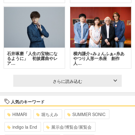
石井琢磨「人生の宝物にな
横内謙介×みょんふぁ×糸あ
るように」 初披露曲やレ
やつり人形一糸座 創作
ア…
人…
さらに読み込む
人気のキーワード
HIMARI
堀ちえみ
SUMMER SONIC
indigo la End
展示会/博覧会/展覧会