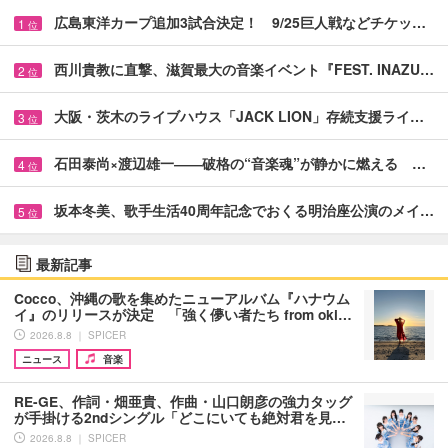
広島東洋カープ追加3試合決定！ 9/25巨人戦などチケッ…
1
位
西川貴教に直撃、滋賀最大の音楽イベント『FEST. INAZU…
2
位
大阪・茨木のライブハウス「JACK LION」存続支援ライ…
3
位
石田泰尚×渡辺雄一――破格の“音楽魂”が静かに燃える …
4
位
坂本冬美、歌手生活40周年記念でおくる明治座公演のメイ…
5
位
最新記事
Cocco、沖縄の歌を集めたニューアルバム『ハナウム
イ』のリリースが決定 「強く儚い者たち from oki…
2026.8.8 ｜ SPICER
ニュース
音楽
RE-GE、作詞・畑亜貴、作曲・山口朗彦の強力タッグ
が手掛ける2ndシングル「どこにいても絶対君を見…
2026.8.8 ｜ SPICER