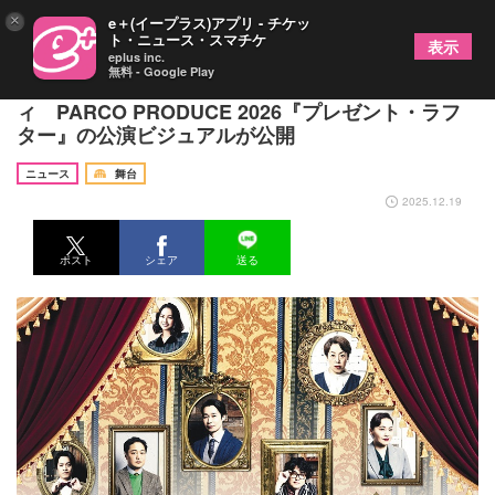
×
e＋(イープラス)アプリ - チケッ
ト・ニュース・スマチケ
表示
eplus inc.
無料 - Google Play
稲垣吾郎、倉科カナらが描く、大人のラブコメデ
ィ PARCO PRODUCE 2026『プレゼント・ラフ
ター』の公演ビジュアルが公開
ニュース
舞台
2025.12.19
ポスト
シェア
送る