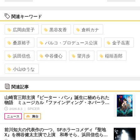
関連キーワード
広岡由里子
黒谷友香
倉科カナ
桑原裕子
パルコ・プロデュース公演
金子岳憲
浜田信也
中谷優心
望月歩
稲垣吾郎
小山ゆうな
関連記事
山崎育三郎主演『ピーター・パン』誕生に秘められた
物語 ミュージカル『ファインディング・ネバーラ…
2026.8.3 ｜ SPICER
ニュース
舞台
前川知大の代表作の一つ、SFホラーコメディ『聖地
X』を桐谷健太主演で上演 和希そら、浜田信也ら…