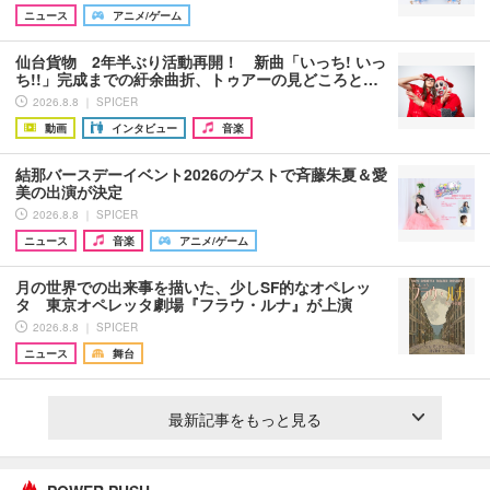
ニュース
アニメ/ゲーム
仙台貨物 2年半ぶり活動再開！ 新曲「いっち! いっ
ち!!」完成までの紆余曲折、トゥアーの見どころと…
2026.8.8 ｜ SPICER
動画
インタビュー
音楽
結那バースデーイベント2026のゲストで斉藤朱夏＆愛
美の出演が決定
2026.8.8 ｜ SPICER
ニュース
音楽
アニメ/ゲーム
月の世界での出来事を描いた、少しSF的なオペレッ
タ 東京オペレッタ劇場『フラウ・ルナ』が上演
2026.8.8 ｜ SPICER
ニュース
舞台
最新記事をもっと見る