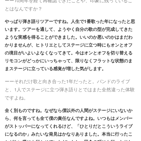
ーー10周年を経て再確認できたことや、印象に残っているこ
とはなんですか？
やっぱり弾き語りツアーですね。人生で1番歌った年になったと思
います。ツアーを通して、ようやく自分の歌の型が完成してきた
ような実感を得ることができました。いいのか悪いのかはまだわ
かりませんが、ヒトリエとしてステージに立つ時にもオンとオフ
の境目がいよいよなくなってきて。今はオンとオフを切り替える
リモコンがどっかにいっちゃって、限りなくフラットな状態のま
まステージに立っている感覚が増した気がします。
ーーそれだけ歌と向き合った1年だったと。バンドのライブ
と、1人でステージに立つ弾き語りとではまた全然違った体験
ですよね。
全く別ものですね。なぜなら僕以外の人間がステージにいないか
ら、何を言っても全て僕の責任なんですよね。いつもはメンバー
がストッパーになってくれるけど、「ひとりだとこういうライブ
になるのか」みたいな発見はかなりありました。本当に行ったこ