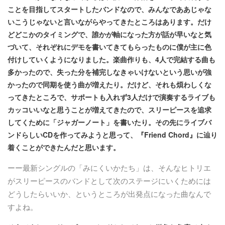
ことを目指してスタートしたバンドなので、みんなでああじゃな
いこうじゃないと言いながらやってきたところはあります。だけ
どどこかのタイミングで、誰かが軸になった方が話が早いなと気
づいて、それぞれにデモを書いてきてもらったものに僕が主に色
付けしていくようになりました。楽曲作りも、4人で完結する曲も
多かったので、失った分を補完しなきゃいけないという思いが強
かったので同期を使う曲が増えたり。だけど、それも煩わしくな
ってきたところで、サポートも入れず3人だけで演奏するライブも
カッコいいなと思うことが増えてきたので、スリーピースを追求
してくために「ジャガーノート」を書いたり。その先にライブバ
ンドらしいCDを作ってみようと思って、『Friend Chord』に辿り
着くことができたんだと思います。
ーー最新シングルの「みにくいかたち」は、そんなヒトリエ
がスリーピースのバンドとして次のステージにいくためには
どうしたらいいか、というところが出発点になった曲なんで
すよね。