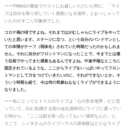
ーーFM802の番組でゲストにお越しいただいた時に、「ライ
ブは自分を取り戻していく感覚になる場所」とおっしゃって
いたのがすごく印象的でした。
コロナ禍の頃ですよね。それまではがむしゃらにライブをやって
いたと思います。ステージに立つ、という自分のバンドマンとし
ての本懐がナーフ（弱体化）されていた時期だったのかもしれま
せん。それに自分がフロントマンになったことで、今までとは違
う位相でやってきた感覚もあるんですよね。中途半端なところに
固定されているような。ここからライブをいっぱいやってフロン
トマンとして力をつけていきたいのに、それができないとか。そ
ういう時期も経て、今は何の気兼ねもなくライブができるように
なりました。
ーー私にとってヒトリエのライブは「心の安全地帯」だと思
っていて。DJに転職する前の会社員時代にライブに通ってい
た時から、「ここは鎧を取っ払ってもいい場所なんだ」と。
そこで、シノダさんのライブハウスの原体験はどんなライブ