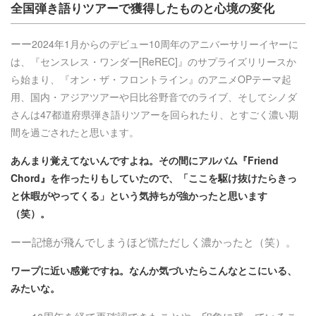
全国弾き語りツアーで獲得したものと心境の変化
ーー
2024年1月からのデビュー10周年のアニバーサリーイヤーに
は、『センスレス・ワンダー[ReREC]』のサプライズリリースか
ら始まり、『オン・ザ・フロントライン』のアニメOPテーマ起
用、国内・アジアツアーや日比谷野音でのライブ、そしてシノダ
さんは47都道府県弾き語りツアーを回られたり、とすごく濃い期
間を過ごされたと思います。
あんまり覚えてないんですよね。その間にアルバム『Friend
Chord』を作ったりもしていたので、「ここを駆け抜けたらきっ
と休暇がやってくる」という気持ちが強かったと思います
（笑）。
ーー記憶が飛んでしまうほど慌ただしく濃かったと（笑）。
ワープに近い感覚ですね。なんか気づいたらこんなとこにいる、
みたいな。