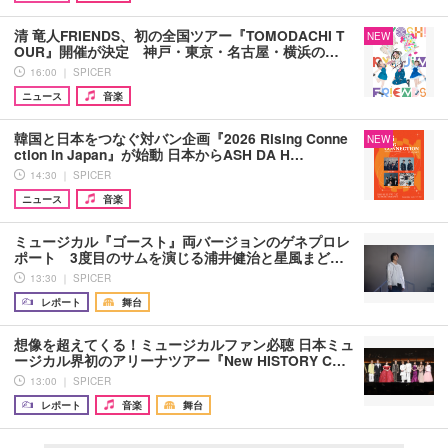
清 竜人FRIENDS、初の全国ツアー『TOMODACHI T
NEW
OUR』開催が決定 神戸・東京・名古屋・横浜の…
16:00 ｜ SPICER
ニュース
音楽
韓国と日本をつなぐ対バン企画『2026 Rising Conne
NEW
ction in Japan』が始動 日本からASH DA H…
14:30 ｜ SPICER
ニュース
音楽
ミュージカル『ゴースト』両バージョンのゲネプロレ
ポート 3度目のサムを演じる浦井健治と星風まど…
13:30 ｜ SPICER
レポート
舞台
想像を超えてくる！ミュージカルファン必聴 日本ミュ
ージカル界初のアリーナツアー『New HISTORY C…
13:00 ｜ SPICER
レポート
音楽
舞台