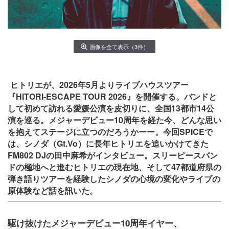
画像を全て表示（3件）
ヒトリエが、2026年5月よりライブハウスツアー
『HITORI-ESCAPE TOUR 2026』を開催する。バンドと
して初めて訪れる愛媛公演を皮切りに、全国13都市14公
演を巡る。メジャーデビュー10周年を経た今、どんな思い
を抱えてステージに立つのだろうかーー。今回SPICEで
は、シノダ（Gt.Vo）に長年ヒトリエを追いかけてきた
FM802 DJの田中麻希がインタビュー。スリーピースバン
ドの極地へと進むヒトリエの現在地、そして47都道府県の
弾き語りツアーを経験したシノダの心境の変化やライブの
原体験など話を訊いた。
駆け抜けたメジャーデビュー10周年イヤー、