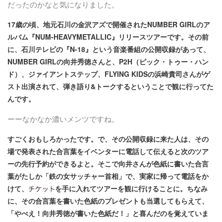
だったのかなと気になりました。
17歳の頃、地元石川の金沢アズで開催されたNUMBER GIRLのア
ルバム『NUM-HEAVYMETALLIC』リリースツアーです。その前
に、石川テレビの『N-18』という音楽番組の公開収録があって、
NUMBER GIRLの向井秀徳さんと、P2H（ピック・トゥー・ハン
ド）、ジァイアントステップ、FLYING KIDSの浜崎貴司さんがゲ
スト出演されて、弾き語り&トークするということで観に行ってた
んです。
ーーなかなか濃いメンツですね。
すごくおもしろかったです。で、その公開収録に来た人は、その
場で発表された合言葉をイベンターに電話して伝えると次のツア
ーの先行予約ができるよと。そこで向井さんが色紙に書いた合言
葉がたしか「鉄の女サッチャー首相」で、実家に帰って電話をか
けて、
を手に入れてツアーを観に行けることに。ちなみ
に、その合言葉を書いた色紙のプレゼントも当選してもらえて、
「やべえ！向井秀徳が書いた色紙だ！」と喜んだのを覚えていま