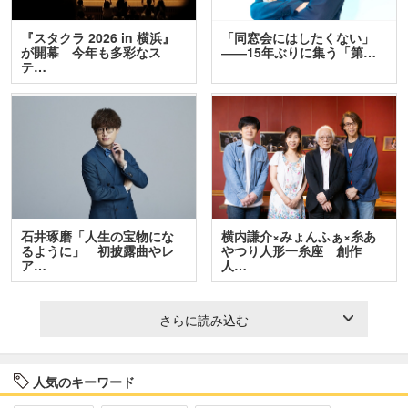
『スタクラ 2026 in 横浜』
「同窓会にはしたくない」
が開幕 今年も多彩なス
――15年ぶりに集う「第…
テ…
石井琢磨「人生の宝物にな
横内謙介×みょんふぁ×糸あ
るように」 初披露曲やレ
やつり人形一糸座 創作
ア…
人…
さらに読み込む
人気のキーワード