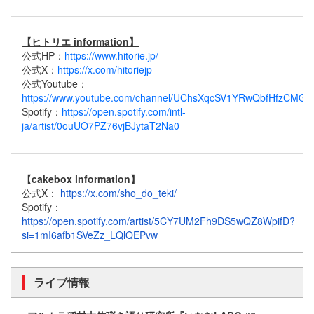
【ヒトリエ information】
公式HP：
https://www.hitorie.jp/
公式X：
https://x.com/hitoriejp
公式Youtube：
https://www.youtube.com/channel/UChsXqcSV1YRwQbfHfzCMG
Spotify：
https://open.spotify.com/intl-
ja/artist/0ouUO7PZ76vjBJytaT2Na0
【cakebox information】
公式X：
https://x.com/sho_do_teki/
Spotify：
https://open.spotify.com/artist/5CY7UM2Fh9DS5wQZ8WpifD?
si=1mI6afb1SVeZz_LQlQEPvw
ライブ情報