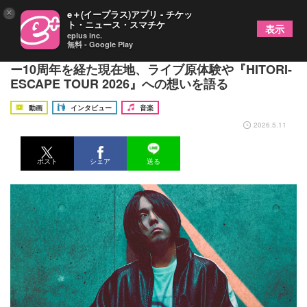
×
e＋(イープラス)アプリ - チケッ
ト・ニュース・スマチケ
表示
eplus inc.
無料 - Google Play
ヒトリエが目指すスリーピースバンドの極地とはー
ー10周年を経た現在地、ライブ原体験や『HITORI-
ESCAPE TOUR 2026』への想いを語る
動画
インタビュー
音楽
2026.5.11
ポスト
シェア
送る