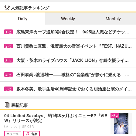
人気記事ランキング
Daily
Weekly
Monthly
広島東洋カープ追加3試合決定！ 9/25巨人戦などチケッ…
1
位
西川貴教に直撃、滋賀最大の音楽イベント『FEST. INAZU…
2
位
大阪・茨木のライブハウス「JACK LION」存続支援ライ…
3
位
石田泰尚×渡辺雄一――破格の“音楽魂”が静かに燃える …
4
位
坂本冬美、歌手生活40周年記念でおくる明治座公演のメイ…
5
位
最新記事
04 Limited Sazabys、約1年8ヶ月ぶりニューEP『VIE
NEW
W』リリースが決定
17:00 ｜ SPICER
ニュース
音楽