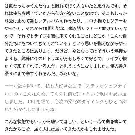
は変わっちゃうんだな」と離れて行く人もいたと思うんです。そ
れは俺らも感じていたから仕方がないことなので、そこもしっか
り受け止めて新しいアルバムを作ったり、コロナ禍でもツアーを
やったり。それから10周年記念、弾き語りツアーと続けていくな
かで、それでもライブを観に来てくれることにどこか「こんな自
分たちにもついてきてくれている」という思いを抱えながらやっ
てきたところはあります。だけど、今となってはそういう気持ち
よりも、純粋に今のヒトリエがおもしろくて好きで、ライブが観
たくて来てくれているんだ、と思うようになりました。俺の弾き
語りにまで来てくれるんだ、みたいな。
ーーお話を聞いて、私も大好きな曲で「ステレオジュブナイ
ル」の＜こんなん聴いてんのお前だけ＞という歌詞を思い返
しました。10年を経て、心境の変化のタイミングがひとつ訪
れたのかもしれませんね。
こんな状態でもいいから聴いてほしい、という一心で曲を書いて
きたからこそ、届く人には届いてきたのかもしれませんね。