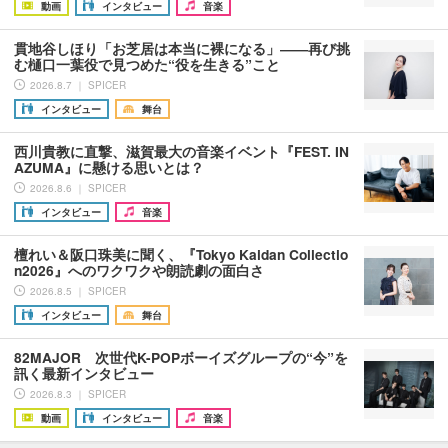
動画
インタビュー
音楽
貫地谷しほり「お芝居は本当に裸になる」――再び挑
む樋口一葉役で見つめた“役を生きる”こと
2026.8.7 ｜ SPICER
インタビュー
舞台
西川貴教に直撃、滋賀最大の音楽イベント『FEST. IN
AZUMA』に懸ける思いとは？
2026.8.6 ｜ SPICER
インタビュー
音楽
檀れい＆阪口珠美に聞く、『Tokyo Kaidan Collectio
n2026』へのワクワクや朗読劇の面白さ
2026.8.5 ｜ SPICER
インタビュー
舞台
82MAJOR 次世代K-POPボーイズグループの“今”を
訊く最新インタビュー
2026.8.3 ｜ SPICER
動画
インタビュー
音楽