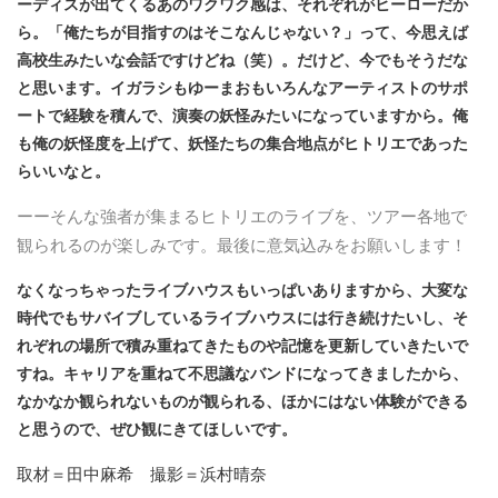
ーディスが出てくるあのワクワク感は、それぞれがヒーローだか
ら。「俺たちが目指すのはそこなんじゃない？」って、今思えば
高校生みたいな会話ですけどね（笑）。だけど、今でもそうだな
と思います。イガラシもゆーまおもいろんなアーティストのサポ
ートで経験を積んで、演奏の妖怪みたいになっていますから。俺
も俺の妖怪度を上げて、妖怪たちの集合地点がヒトリエであった
らいいなと。
ーーそんな強者が集まるヒトリエのライブを、ツアー各地で
観られるのが楽しみです。最後に意気込みをお願いします！
なくなっちゃったライブハウスもいっぱいありますから、大変な
時代でもサバイブしているライブハウスには行き続けたいし、そ
れぞれの場所で積み重ねてきたものや記憶を更新していきたいで
すね。キャリアを重ねて不思議なバンドになってきましたから、
なかなか観られないものが観られる、ほかにはない体験ができる
と思うので、ぜひ観にきてほしいです。
取材＝田中麻希 撮影＝浜村晴奈