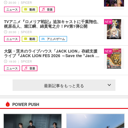
20:00 ｜ SPICER
ニュース
動画
音楽
TVアニメ『ロメリア戦記』追加キャストに千葉翔也、
NEW
梶原岳人、堀江瞬、綿貫竜之介！PV第1弾公開
20:00 ｜ SPICER
ニュース
動画
アニメ/ゲーム
大阪・茨木のライブハウス「JACK LION」存続支援
NEW
ライブ『JACK LION FES 2026 ～Save the "Jack …
19:00 ｜ SPICER
ニュース
音楽
最新記事をもっと見る
POWER PUSH