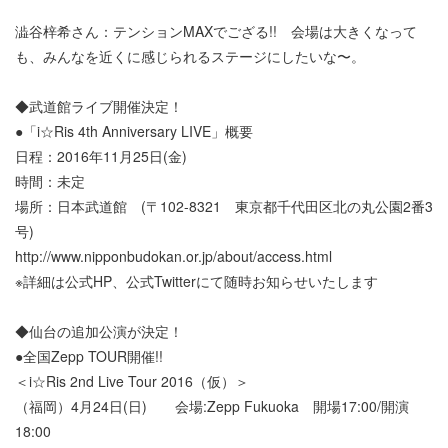
澁谷梓希さん：テンションMAXでござる!! 会場は大きくなって
も、みんなを近くに感じられるステージにしたいな〜。
◆武道館ライブ開催決定！
●「i☆Ris 4th Anniversary LIVE」概要
日程：2016年11月25日(金)
時間：未定
場所：日本武道館 (〒102-8321 東京都千代田区北の丸公園2番3
号)
http://www.nipponbudokan.or.jp/about/access.html
※詳細は公式HP、公式Twitterにて随時お知らせいたします
◆仙台の追加公演が決定！
●全国Zepp TOUR開催!!
＜i☆Ris 2nd Live Tour 2016（仮）＞
（福岡）4月24日(日) 会場:Zepp Fukuoka 開場17:00/開演
18:00