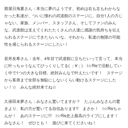
茜屋日海夏さん：本当に夢のようです。初めは右も左もわからな
かった私達が、ついに憧れの武道館のステージに。自分1人の力じ
ゃない。家族、メンバー、スタッフさん、そしてファンのみん
な。武道館は支えてくれたたくさんの人達に感謝の気持ちを伝え
られるステージにできたらいいな。それから、私達の無限の可能
性を感じられるステージにしたい！
若井友希さん：去年、4年目で武道館に立ちたいって言って、本当
に叶っちゃうなんてびっくりしてる( ；∀；) i☆Risで活動してい
く中で1つの大きな目標。絶対みんなで叶えたいです！ ステージ
から客席まで全部を無駄にしないくらい動けるステージにした
い！☆ みんな絶対来てね☆
久保田未夢さん：みなさん驚いてますか？ たぶんみなさんの驚
きより、私の方が驚いてる自信あります!! まさか！ i☆Risちゃ
んが！ あのステージに!!! i☆Ris史上最高のライブにします！
みなさん！ ぜひとも！ 遊びに来てくださいね！