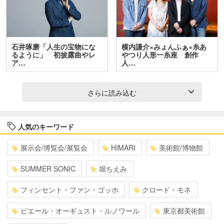
石井琢磨「人生の宝物にな
横内謙介×みょんふぁ×糸あ
るように」 初披露曲やレ
やつり人形一糸座 創作
ア…
人…
さらに読み込む
人気のキーワード
展示会/博覧会/展覧会
HIMARI
美術館/博物館
SUMMER SONIC
堀ちえみ
フィンセント・ファン・ゴッホ
クロード・モネ
ピエール・オーギュスト・ルノワール
東京都美術館