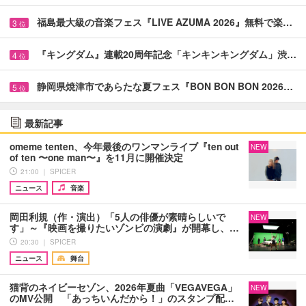
福島最大級の音楽フェス『LIVE AZUMA 2026』無料で楽…
3
位
『キングダム』連載20周年記念「キンキンキングダム」渋…
4
位
静岡県焼津市であらたな夏フェス『BON BON BON 2026…
5
位
最新記事
omeme tenten、今年最後のワンマンライブ『ten out
NEW
of ten 〜one man〜』を11月に開催決定
21:00 ｜ SPICER
ニュース
音楽
岡田利規（作・演出）「5人の俳優が素晴らしいで
NEW
す」～『映画を撮りたいゾンビの演劇』が開幕し、…
20:30 ｜ SPICER
ニュース
舞台
猫背のネイビーセゾン、2026年夏曲「VEGAVEGA」
NEW
のMV公開 「あっちいんだから！」のスタンプ配…