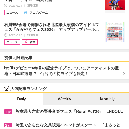
2026.6.21 ｜ SPICER
ニュース
アニメ/ゲーム
石川県8会場で開催される北陸最大規模のアイドルフ
ェス『かがやきフェス2026』 アップアップガール…
2026.6.20 ｜ SPICER
ニュース
音楽
提供元関連記事
i☆Risデビュー4年目の記念ライブは、ついにアーティストの聖
地・日本武道館!? 仙台での初ライブも決定！
人気記事ランキング
Daily
Weekly
Monthly
熊本県人吉市の野外音楽フェス『Rural Act'26』TENDOU…
1
位
埼玉であらたな文具販売イベントがスタート 『まるっと…
2
位