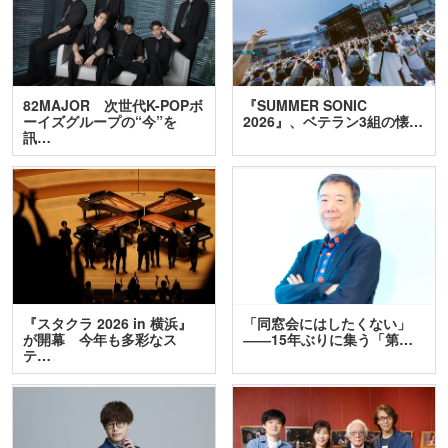
82MAJOR 次世代K-POPボ
『SUMMER SONIC
ーイズグループの“今”を
2026』、ベテラン3組の懐…
訊…
『スタクラ 2026 in 横浜』
「同窓会にはしたくない」
が開幕 今年も多彩なス
――15年ぶりに集う「第…
テ…