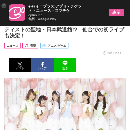
×
e＋(イープラス)アプリ - チケッ
ト・ニュース・スマチケ
表示
eplus inc.
無料 - Google Play
i☆Risデビュー4年目の記念ライブは、ついにアー
ティストの聖地・日本武道館!? 仙台での初ライブ
も決定！
ニュース
音楽
アニメ/ゲーム
2016.2.14
ポスト
シェア
送る