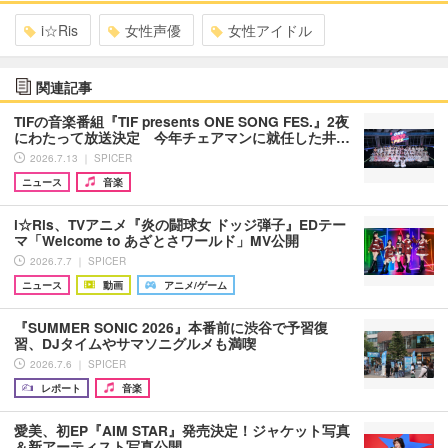
i☆Ris
女性声優
女性アイドル
関連記事
TIFの音楽番組『TIF presents ONE SONG FES.』2夜
にわたって放送決定 今年チェアマンに就任した井…
2026.7.13 ｜ SPICER
ニュース
音楽
i☆Ris、TVアニメ『炎の闘球女 ドッジ弾子』EDテー
マ「Welcome to あざとさワールド」MV公開
2026.7.7 ｜ SPICER
ニュース
動画
アニメ/ゲーム
『SUMMER SONIC 2026』本番前に渋谷で予習復
習、DJタイムやサマソニグルメも満喫
2026.7.6 ｜ SPICER
レポート
音楽
愛美、初EP『AIM STAR』発売決定！ジャケット写真
＆新アーティスト写真公開