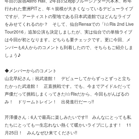
年目の原宿Astro Hall、2年目のZeppブルーシアター六本木、昨年
行われた豊洲PITと、年々規模が大きくなっているデビューライブ
ですが、アーティストの聖地である日本武道館ではどんなライブ
をみせてくれるのか？ そして、仙台Rensaでの「i☆Ris 2nd Live
Tour2016」追加公演も決定しましたが、実は仙台での単独ライブ
は今回が初となります。どちらも要チェックです。更に今回、メ
ンバーも6人からのコメントも到着したので、そちらもご紹介しま
しょう♪
◆メンバーからのコメント
山北早紀さん：祝武道館！ デビューしてからずっとずっと立ち
たかった武道館！ 正直挑戦です。でも、今までアイドルだって
声優だって挑戦しまくってきたi☆Risだから、今回もがんばるの
み！ ドリームトレイン！ 出発進行だーっ!!
芹澤優さん：6人で最高に楽しみたいです!! みんなにとっても私
たちにとっても一生忘れない熱くて暖かいライブにします！ 11
月25日！ みんなぜひ来てください!!