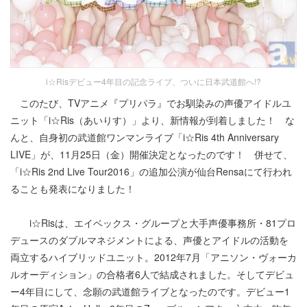
i☆Risデビュー4年目の記念ライブ、ついに日本武道館へ!?
このたび、TVアニメ『プリパラ』でお馴染みの声優アイドルユ
ニット「i☆Ris（あいりす）」より、新情報が到着しました！ な
んと、自身初の武道館ワンマンライブ「i☆Ris 4th Anniversary
LIVE」が、11月25日（金）開催決定となったのです！ 併せて、
「i☆Ris 2nd Live Tour2016」の追加公演が仙台Rensaにて行われ
ることも発表になりました！
i☆Risは、エイベックス・グループと大手声優事務所・81プロ
デュースのダブルマネジメントによる、声優とアイドルの活動を
両立するハイブリッドユニット。2012年7月「アニソン・ヴォーカ
ルオーディション」の合格者6人で結成されました。そしてデビュ
ー4年目にして、念願の武道館ライブとなったのです。デビュー1