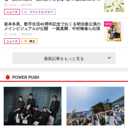
19:00 ｜ SPICER
ニュース
イベント/レジャー
坂本冬美、歌手生活40周年記念でおくる明治座公演の
NEW
メインビジュアルが公開 一路真輝、中村梅雀ら出演
18:00 ｜ SPICER
ニュース
舞台
最新記事をもっと見る
POWER PUSH