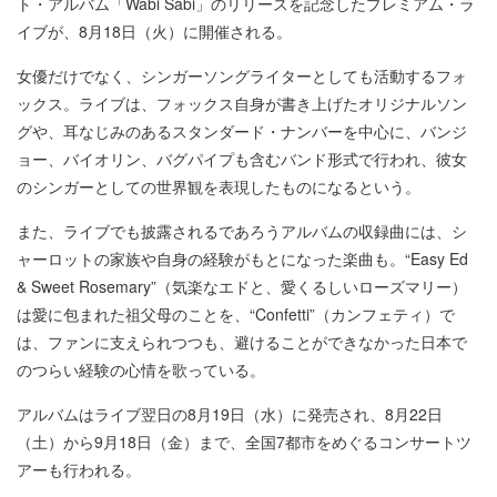
ト・アルバム「Wabi Sabi」のリリースを記念したプレミアム・ラ
イブが、8月18日（火）に開催される。
女優だけでなく、シンガーソングライターとしても活動するフォ
ックス。ライブは、フォックス自身が書き上げたオリジナルソン
グや、耳なじみのあるスタンダード・ナンバーを中心に、バンジ
ョー、バイオリン、バグパイプも含むバンド形式で行われ、彼女
のシンガーとしての世界観を表現したものになるという。
また、ライブでも披露されるであろうアルバムの収録曲には、シ
ャーロットの家族や自身の経験がもとになった楽曲も。“Easy Ed
& Sweet Rosemary”（気楽なエドと、愛くるしいローズマリー）
は愛に包まれた祖父母のことを、“Confetti”（カンフェティ）で
は、ファンに支えられつつも、避けることができなかった日本で
のつらい経験の心情を歌っている。
アルバムはライブ翌日の8月19日（水）に発売され、8月22日
（土）から9月18日（金）まで、全国7都市をめぐるコンサートツ
アーも行われる。