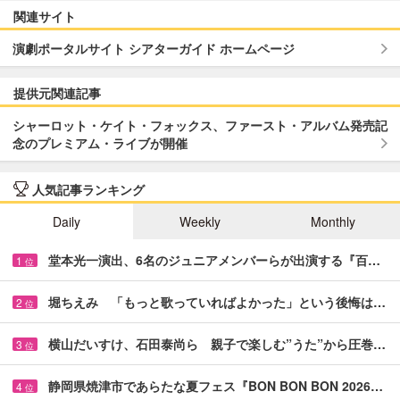
関連サイト
演劇ポータルサイト シアターガイド ホームページ
提供元関連記事
シャーロット・ケイト・フォックス、ファースト・アルバム発売記
念のプレミアム・ライブが開催
人気記事ランキング
Daily
Weekly
Monthly
堂本光一演出、6名のジュニアメンバーらが出演する『百…
1
位
堀ちえみ 「もっと歌っていればよかった」という後悔は…
2
位
横山だいすけ、石田泰尚ら 親子で楽しむ”うた”から圧巻…
3
位
静岡県焼津市であらたな夏フェス『BON BON BON 2026…
4
位