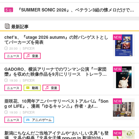
『SUMMER SONIC 2026』、ベテラン3組の懐メロだけで…
5
位
最新記事
chef’s、『utage 2026 autumn』の対バンゲストとし
NEW
てパーカーズを発表
20:00 ｜ SPICER
ニュース
音楽
GADORO、横浜アリーナでのワンマン公演『一家団
NEW
欒』を収めた映像作品を9月にリリース トレーラ…
19:00 ｜ SPICER
ニュース
動画
音楽
亜咲花、10周年アニバーサリーベストアルバム『Son
NEW
g of LIFE』、漫画『ゆるキャン△』作者・あf…
19:00 ｜ SPICER
ニュース
アニメ/ゲーム
新潟にちなんだご当地アイテムや“おいしい文具”も登
NEW
場 文具の祭典『文具女子博 pop-up in 新潟2026』…