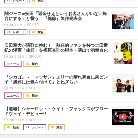
レポート
舞台
関ジャニ∞安田「返金せえというお客さんがいない舞
台にする」と誓う！『俺節』製作発表会
2017.3.9 ｜ SPICER
レポート
舞台
安田章大が演歌に挑む！ 熱狂的ファンを持つ土田世
紀の漫画「俺節」を福原充則の脚本・演出で初舞台化
2016.12.8 ｜ SPICER
ニュース
舞台
『シカゴ』～「マッサン」エリーの晴れ舞台に泉ピン
子「風邪には気を付けて」とねぎらい
2015.12.4 ｜ SPICER
ニュース
舞台
【速報】シャーロット・ケイト・フォックスがブロー
ドウェイ・デビュー!!
2015.11.2 ｜ SPICER
動画
レポート
舞台