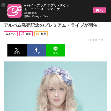
×
e＋(イープラス)アプリ - チケッ
ト・ニュース・スマチケ
表示
eplus inc.
無料 - Google Play
シャーロット・ケイト・フォックス、ファースト・
アルバム発売記念のプレミアム・ライブが開催
ニュース
音楽
舞台
2015.7.28
ポスト
シェア
送る