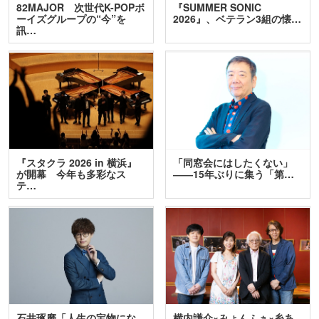
82MAJOR 次世代K-POPボ
『SUMMER SONIC
ーイズグループの“今”を
2026』、ベテラン3組の懐…
訊…
『スタクラ 2026 in 横浜』
「同窓会にはしたくない」
が開幕 今年も多彩なス
――15年ぶりに集う「第…
テ…
石井琢磨「人生の宝物にな
横内謙介×みょんふぁ×糸あ