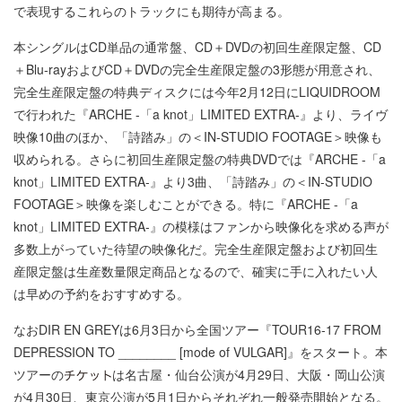
で表現するこれらのトラックにも期待が高まる。
本シングルはCD単品の通常盤、CD＋DVDの初回生産限定盤、CD
＋Blu-rayおよびCD＋DVDの完全生産限定盤の3形態が用意され、
完全生産限定盤の特典ディスクには今年2月12日にLIQUIDROOM
で行われた『ARCHE -「a knot」LIMITED EXTRA-』より、ライヴ
映像10曲のほか、「詩踏み」の＜IN-STUDIO FOOTAGE＞映像も
収められる。さらに初回生産限定盤の特典DVDでは『ARCHE -「a
knot」LIMITED EXTRA-』より3曲、「詩踏み」の＜IN-STUDIO
FOOTAGE＞映像を楽しむことができる。特に『ARCHE -「a
knot」LIMITED EXTRA-』の模様はファンから映像化を求める声が
多数上がっていた待望の映像化だ。完全生産限定盤および初回生
産限定盤は生産数量限定商品となるので、確実に手に入れたい人
は早めの予約をおすすめする。
なおDIR EN GREYは6月3日から全国ツアー『TOUR16-17 FROM
DEPRESSION TO ________ [mode of VULGAR]』をスタート。本
ツアーの
は名古屋・仙台公演が4月29日、大阪・岡山公演
が4月30日、東京公演が5月1日からそれぞれ一般発売開始となる。