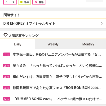
ニュース
動画
音楽
関連サイト
DIR EN GREY オフィシャルサイト
人気記事ランキング
Daily
Weekly
Monthly
堂本光一演出、6名のジュニアメンバーらが出演する『百…
1
位
堀ちえみ 「もっと歌っていればよかった」という後悔は…
2
位
横山だいすけ、石田泰尚ら 親子で楽しむ”うた”から圧巻…
3
位
静岡県焼津市であらたな夏フェス『BON BON BON 2026…
4
位
『SUMMER SONIC 2026』、ベテラン3組の懐メロだけで…
5
位