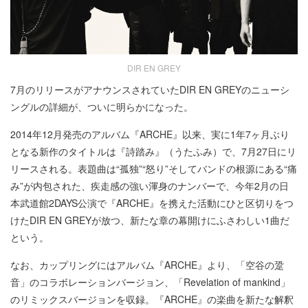
DIR EN GREY
7月のリリースがアナウンスされていたDIR EN GREYのニューシ
ングルの詳細が、ついに明らかになった。
2014年12月発売のアルバム『ARCHE』以来、実に1年7ヶ月ぶり
となる新作のタイトルは『詩踏み』（うたふみ）で、7月27日にリ
リースされる。表題曲は“孤独”“怒り”そしてバンドの根源にある“痛
み”が内包された、疾走感の強い渾身のナンバーで、今年2月の日
本武道館2DAYS公演で『ARCHE』を携えた活動にひと区切りをつ
けたDIR EN GREYが放つ、新たな章の幕開けにふさわしい1曲だ
という。
なお、カップリングにはアルバム『ARCHE』より、「空谷の跫
音」のコラボレーションバージョン、「Revelation of mankind」
のリミックスバージョンを収録。『ARCHE』の楽曲を新たな解釈