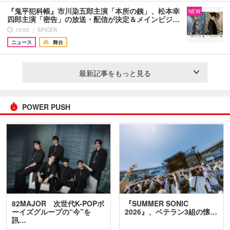
『鬼平犯科帳』市川染五郎主演「本所の銕」、松本幸
NEW
四郎主演「密告」の放送・配信が決定＆メインビジ…
10:00 ｜ SPICER
ニュース
舞台
最新記事をもっと見る
POWER PUSH
82MAJOR 次世代K-POPボ
『SUMMER SONIC
ーイズグループの“今”を
2026』、ベテラン3組の懐…
訊…