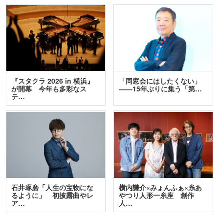
『スタクラ 2026 in 横浜』
「同窓会にはしたくない」
が開幕 今年も多彩なス
――15年ぶりに集う「第…
テ…
石井琢磨「人生の宝物にな
横内謙介×みょんふぁ×糸あ
るように」 初披露曲やレ
やつり人形一糸座 創作
ア…
人…