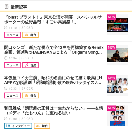
最新記事
『blast ブラスト！』東京公演が開幕 スペシャルサ
NEW
ポーターの佐野晶哉「すごい高揚感！」
11:10 ｜ SPICER
ニュース
舞台
関口シンゴ 新たな視点で全12曲を再構築するRemix
NEW
企画、第8弾はHAEINSANEによる「Origami Song…
10:34 ｜ SPICER
ニュース
音楽
本仮屋ユイカ主演、昭和の名曲にのせて描く最高にH
NEW
APPYな歌謡劇『昭和歌謡劇 歌の銀座パラダイス♪…
10:33 ｜ SPICER
ニュース
舞台
和田雅成「朗読劇の正解は一生わからない」――友情
NEW
コメディ『たもつん』に重ねる思い
10:00 ｜ SPICER
インタビュー
舞台