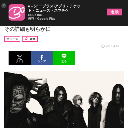
×
e＋(イープラス)アプリ - チケッ
ト・ニュース・スマチケ
表示
eplus inc.
無料 - Google Play
DIR EN GREY 1年7ヶ月ぶり新作は「詩踏み」、
その詳細も明らかに
ニュース
音楽
2016.4.22
ポスト
シェア
送る