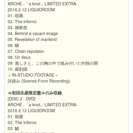
ARCHE -「a knot」LIMITED EXTRA-
2016.2.12 LIQUIDROOM
01. 咀嚼
02. The inferno
03. 禍夜想
04. Behind a vacant image
05. Revelation of mankind
06. 鱗
07. Chain repulsion
08. Un deux
09. 激しさと、この胸の中で絡み付いた灼熱の闇
10. 羅刹国
＜IN-STUDIO FOOTAGE＞
詩踏み (Scenes From Recording)
≪初回生産限定盤≫のみ収録
[DISC 2 : DVD]
ARCHE -「a knot」LIMITED EXTRA-
2016.2.12 LIQUIDROOM
01. 咀嚼
02. The inferno
03. 鱗