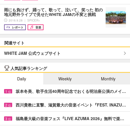
雨にも負けず、踊って、歌って、泣いて、笑った 初の
地元野外ライブで見せたWHITE JAMの不変と挑戦
2016.9.28 ｜ SPICER+
レポート
音楽
関連サイト
WHITE JAM 公式ウェブサイト
人気記事ランキング
Daily
Weekly
Monthly
坂本冬美、歌手生活40周年記念でおくる明治座公演のメイ…
1
位
西川貴教に直撃、滋賀最大の音楽イベント『FEST. INAZU…
2
位
福島最大級の音楽フェス『LIVE AZUMA 2026』無料で楽…
3
位