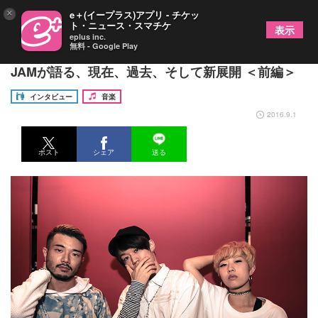
×
e＋(イープラス)アプリ - チケッ
ト・ニュース・スマチケ
表示
eplus inc.
無料 - Google Play
初のベスト盤発表＆地元野外ワンマン決定!! WHITE
JAMが語る、現在、過去、そして新展開 ＜前編＞
インタビュー
音楽
2016.9.1
ポスト
シェア
送る