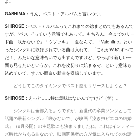
よ。
GASHIMA：
うん、ベスト・アルバムと言いつつ。
SHIROSE：
ベストアルバムってこれまでの総まとめでもあるんで
すが、“ベスト”っていう意識でもあって。もちろん、今までのリー
ド曲「咲かないで」「ウソツキ」「夏なんて」「Valentine」とい
ったシングルに収録されている曲は入れて、「これがWJのすべて
だ！」みたいな意味合いでも出すんですけど、やっぱり新しい一
面も見せたいというか。これを皮切りに始まるぞ、という意味も
込めていて。すごい面白い新曲を収録しています。
――どうしてこのタイミングでベスト盤をリリースしようと？
SHIROSE：
えっと……特に意味はないんですけど（笑）。
――シングルは全部入るようですが、新世代の卒業ソングとして
話題の最新シングル「咲かないで」が映画『泣き虫ピエロの結婚
式』（9月公開）の主題歌にも決まりましたね。これはインディー
ズ時代からある曲なので、映画関係者の方が気に入られてのお話