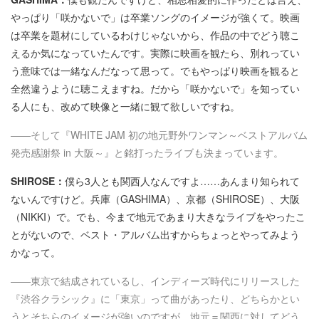
やっぱり「咲かないで」は卒業ソングのイメージが強くて。映画
は卒業を題材にしているわけじゃないから、作品の中でどう聴こ
えるか気になっていたんです。実際に映画を観たら、別れってい
う意味では一緒なんだなって思って。でもやっぱり映画を観ると
全然違うように聴こえますね。だから「咲かないで」を知ってい
る人にも、改めて映像と一緒に観て欲しいですね。
――そして『WHITE JAM 初の地元野外ワンマン～ベストアルバム
発売感謝祭 in 大阪～』と銘打ったライブも決まっています。
SHIROSE：
僕ら3人とも関西人なんですよ……あんまり知られて
ないんですけど。兵庫（GASHIMA）、京都（SHIROSE）、大阪
（NIKKI）で。でも、今まで地元であまり大きなライブをやったこ
とがないので、ベスト・アルバム出すからちょっとやってみよう
かなって。
――東京で結成されているし、インディーズ時代にリリースした
『渋谷クラシック』に「東京」って曲があったり、どちらかとい
うとそちらのイメージが強いのですが、地元＝関西に対してどう