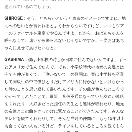
思われているのでしょう。
SHIROSE：
そう、どちらかというと東京のイメージですよね。地
元への思いとか言われるとよくわからないですけど、いつもツア
ーのファイナルを東京でやるんですよ。だから、おばあちゃんを
呼べなくて。遠いから来られないじゃないですか。一度おばあち
ゃんに見せてあげたいなと。
GASHIMA：
僕は小学校の時しか日本に住んでないんですよ、ずっ
とアメリカで住んでたんで。でも、小学校時代の地元の友達とは
今でも仲が良くて。「咲かないで」の歌詞は、実は小学校を卒業
して同級生の中で僕ひとりだけアメリカに行かないといけなかっ
た時のことを思い返して書いたんです。その曲が色んなところで
かかってくれたことで、最近、音信不通になっていた友達が連絡
をくれたり、大好きだった担任の先生とも連絡が取れたり、地元
の友達とこの曲をきっかけに繋がることができたんです。みんな
テレビを観てくれたりして。そんな当時の仲間に、もう15年以上
も会ってない人もいるけど、ライブをしているところを観てもら