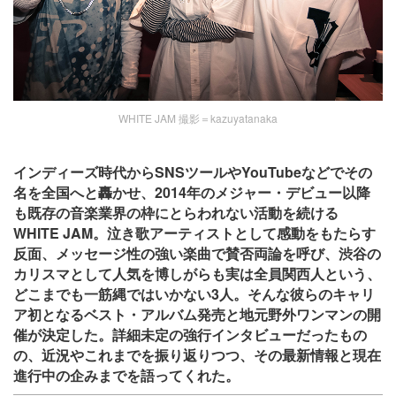
WHITE JAM 撮影＝kazuyatanaka
インディーズ時代からSNSツールやYouTubeなどでその
名を全国へと轟かせ、2014年のメジャー・デビュー以降
も既存の音楽業界の枠にとらわれない活動を続ける
WHITE JAM。泣き歌アーティストとして感動をもたらす
反面、メッセージ性の強い楽曲で賛否両論を呼び、渋谷の
カリスマとして人気を博しがらも実は全員関西人という、
どこまでも一筋縄ではいかない3人。そんな彼らのキャリ
ア初となるベスト・アルバム発売と地元野外ワンマンの開
催が決定した。詳細未定の強行インタビューだったもの
の、近況やこれまでを振り返りつつ、その最新情報と現在
進行中の企みまでを語ってくれた。