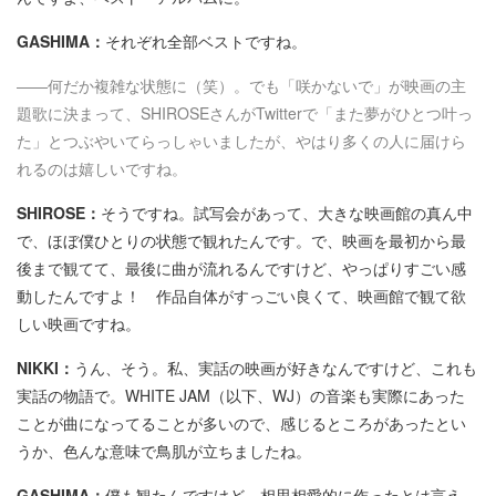
GASHIMA：
それぞれ全部ベストですね。
――何だか複雑な状態に（笑）。でも「咲かないで」が映画の主
題歌に決まって、SHIROSEさんがTwitterで「また夢がひとつ叶っ
た」とつぶやいてらっしゃいましたが、やはり多くの人に届けら
れるのは嬉しいですね。
SHIROSE：
そうですね。試写会があって、大きな映画館の真ん中
で、ほぼ僕ひとりの状態で観れたんです。で、映画を最初から最
後まで観てて、最後に曲が流れるんですけど、やっぱりすごい感
動したんですよ！ 作品自体がすっごい良くて、映画館で観て欲
しい映画ですね。
NIKKI：
うん、そう。私、実話の映画が好きなんですけど、これも
実話の物語で。WHITE JAM（以下、WJ）の音楽も実際にあった
ことが曲になってることが多いので、感じるところがあったとい
うか、色んな意味で鳥肌が立ちましたね。
GASHIMA：
僕も観たんですけど、相思相愛的に作ったとは言え、