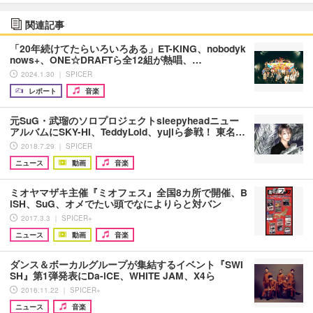
関連記事
「20年続けてたらいろいろある」ET-KING、nobodyk
nows+、ONE☆DRAFTら全12組が熱唱、…
2024.1.30 ｜ SPICER
レポート
音楽
元SuG・武瑠のソロプロジェクトsleepyheadニュー
アルバムにSKY-HI、TeddyLoid、yujiら参戦！ 東名…
2018.7.29 ｜ SPICER
ニュース
動画
音楽
ミオヤマザキ主催『ミオフェス』全国8カ所で開催、B
iSH、SuG、オメでたい頭でなによりらと対バン
2017.3.3 ｜ SPICER+
ニュース
動画
音楽
ダンス＆ボーカルグループが集結するイベント『SWI
SH』第1弾発表にDa-iCE、WHITE JAM、X4ら
2016.11.22 ｜ SPICER+
ニュース
音楽