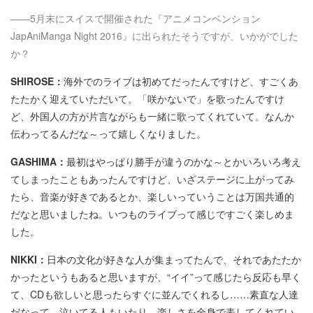
――5月末にスイスで開催された『アニメコンベンション
JapAniManga Night 2016』に出られたそうですが、いかがでした
か？
SHIROSE：
海外でのライブは初めてだったんですけど、すごくあ
たたかく迎えていただいて。「咲かないで」を歌ったんですけ
ど、外国人の方が片言ながらも一緒に歌ってくれていて。なんか
伝わってるんだな～って嬉しくなりました。
GASHIMA：
最初はやっぱり勝手が違うのかな～とかいろいろ考え
てしまったこともあったんですけど、いざステージに上がってみ
たら、音楽が好きであるとか、楽しいっていうことは万国共通的
だなと思いましたね。いつものライブって感じですごく楽しめま
した。
NIKKI：
日本の文化が好きな人が集まってたんで、それであたたか
かったというもあると思いますが、“イイ”って感じたら反応も早く
て、CDも欲しいと思ったらすぐに並んでくれるし……素直な人達
だなって。泣いてる人もいたり、楽しさを全身で表してくれてい