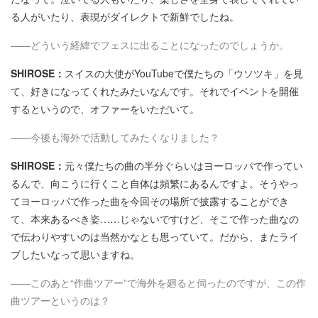
る人がいたり、表現がダイレクトで新鮮でしたね。
――どういう経緯でフェスに出ることになったのでしょうか。
SHIROSE：
スイスの大使がYouTubeで僕たちの「ウソツキ」を見
て、好きになってくれたみたいなんです。それでイベントを開催
するというので、オファーをいただいて。
――今後も海外で活動してみたくなりました？
SHIROSE：
元々僕たちの曲の半分ぐらいはヨーロッパで作ってい
るんで、向こうに行くこと自体は頻繁にあるんですよ。そうやっ
てヨーロッパで作った曲を今回その場所で披露することができ
て、本来あるべき姿……じゃないですけど、そこで作った曲なの
で伝わりやすいのは当然かなとも思っていて。だから、またライ
ブしたいなって思いますね。
――このあと“作曲ツアー”で海外を廻ると伺ったのですが、この作
曲ツアーというのは？