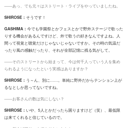
――あっ、でも元々はストリート・ライブをやっていましたね。
SHIROSE：
そうです！
GASHIMA：
今でも学園祭とかフェスとかで野外ステージで歌った
りする機会があるんですけど、外で歌うの好きなんですよね。人
間って視覚と聴覚だけじゃないじゃないですか。その時の気温だ
ったり風の感触だったり、それが全部記憶に残る気がして。
――そのストリートから始まって、今は何千人っていう人を集め
られるようになったという実感はありますか？
SHIROSE：
う～ん、別に……。単純に野外だからテンション上が
るなとしか思ってないですね。
――お客さんの数は気にしない？
SHIROSE：
いや、5人とかだったら困りますけど（笑）、最低限
は来てくれると信じているので。