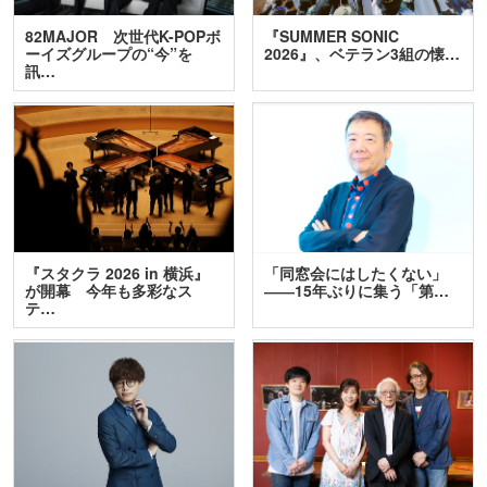
82MAJOR 次世代K-POPボ
『SUMMER SONIC
ーイズグループの“今”を
2026』、ベテラン3組の懐…
訊…
『スタクラ 2026 in 横浜』
「同窓会にはしたくない」
が開幕 今年も多彩なス
――15年ぶりに集う「第…
テ…