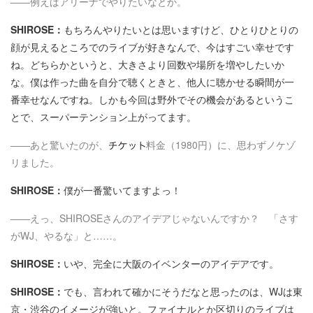
――例えばアリーナでやりたいなとか。
SHIROSE：
もちろんやりたいとは思いますけど、ひとりひとりの
顔が見えるところでのライブが好きなんで、今はすごい幸せです
ね。どちらかというと、大きさより回数や場所を増やしたいか
な。僕は作った曲を自分で聴くときと、他人に聴かせる瞬間が一
番幸せなんですね。しかも今回は野外でその機会があるというこ
とで、スーパーテンション上がってます。
――あと驚いたのが
、
料金（1980円）に、思わずノケゾ
リました。
SHIROSE：
僕が一番驚いてますよっ！
――えっ、SHIROSEさんのアイデアじゃないんですか？ 「さす
がWJ、やるな」と……。
SHIROSE：
いや、完全に大阪のイベンターのアイデアです。
SHIROSE：
でも、言われて確かにそうだなと思ったのは、WJは東
京・渋谷のイメージが強いと。ファイナルとか区切りのライブは