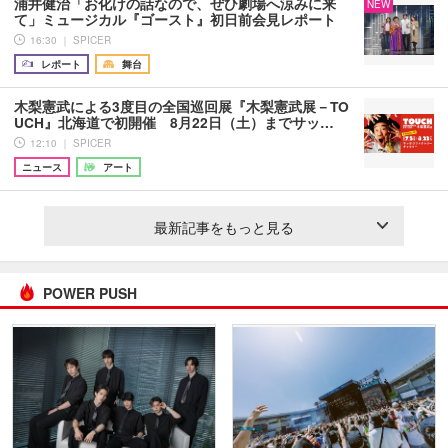
浦井健治「お化けの話なので、ぜひ劇場へ涼みに来
NEW
て」ミュージカル『ゴースト』初日前会見レポート
16:30 ｜ SPICER
レポート
舞台
木梨憲武による3度目の全国巡回展『木梨憲武展－TO
UCH』北海道で初開催 8月22日（土）までサッ…
12:10 ｜ SPICER
ニュース
アート
最新記事をもっと見る
POWER PUSH