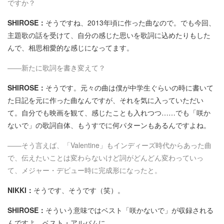
ですか？
SHIROSE：
そうですね、2013年頃に作った曲なので。でも今回、
主題歌の話を受けて、自分の感じた思いを歌詞に込めたりもした
んで、相思相愛的な感じになってます。
――新たに歌詞を書き変えて？
SHIROSE：
そうです。元々の曲は僕が中学生ぐらいの時に書いて
た日記を元に作った曲なんですが、それを気に入っていただい
て。自分でも映画を観て、感じたことも入れつつ……でも「咲か
ないで」の歌詞自体、もうすでに何パターンもあるんですよね。
――そう言えば、「Valentine」もインディーズ時代からあった曲
で、伝えたいことは変わらないけど詞がどんどん変わっていっ
て、メジャー・デビュー時に完成形になったと。
NIKKI：
そうです、そうです（笑）。
SHIROSE：
そういう意味ではベスト「咲かないで」が収録される
んですよ、ベスト・アルバムに。