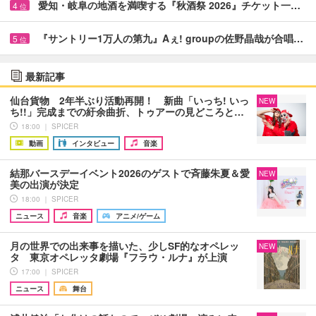
愛知・岐阜の地酒を満喫する『秋酒祭 2026』チケット一…
4
位
『サントリー1万人の第九』Aぇ! groupの佐野晶哉が合唱…
5
位
最新記事
仙台貨物 2年半ぶり活動再開！ 新曲「いっち! いっ
NEW
ち!!」完成までの紆余曲折、トゥアーの見どころと…
18:00 ｜ SPICER
動画
インタビュー
音楽
結那バースデーイベント2026のゲストで斉藤朱夏＆愛
NEW
美の出演が決定
18:00 ｜ SPICER
ニュース
音楽
アニメ/ゲーム
月の世界での出来事を描いた、少しSF的なオペレッ
NEW
タ 東京オペレッタ劇場『フラウ・ルナ』が上演
17:00 ｜ SPICER
ニュース
舞台