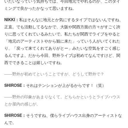
いたいなっていう気持ちでは、今回地元でやれるのが、このタイ
ミングで良かったかなって思いますね。
NIKKI：
私はそんなに地元とか気にするタイプではないんですね、
正直。でも活動してるなかで、大阪や関西方面の方々がすごく誇
りに思ってくれているみたいで。私たちが関西でライブをやると
「地元のアーティストやから観に来た」っていう人がいてくれた
り、「戻って来てくれてありがとー」みたいな空気をすごく感じ
るんですよ。だから今回、野外ライブは初めてなんですけど、関
西でできることは嬉しいですね。
――野外が初めてということですが、どうして野外で？
SHIROSE：
それはテンションが上がるからです！（笑）
――野外の印象があまりなくて。どちらかというとライブハウス
とか屋内の感じが。
SHIROSE：
そうですね、僕らライブハウス出身のアーティストな
んで。