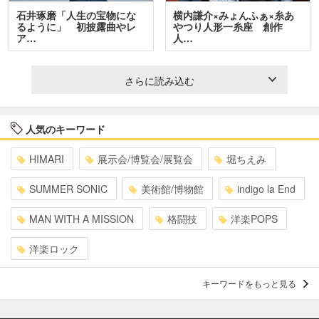
石井琢磨「人生の宝物にな
横内謙介×みょんふぁ×糸あ
るように」 初披露曲やレ
やつり人形一糸座 創作
ア…
人…
さらに読み込む
人気のキーワード
HIMARI
展示会/博覧会/展覧会
堀ちえみ
SUMMER SONIC
美術館/博物館
indigo la End
MAN WITH A MISSION
格闘技
洋楽POPS
洋楽ロック
キーワードをもっと見る