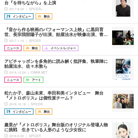
台『を待ちながら』を上演
2017.8.24 ｜ SPICER+
インタビュー
舞台
『音から作る映画のパフォーマンス上映』に黒田育
世、長宗我部陽子が出演、飴屋法水が映像出演、青…
2017.1.10 ｜ SPICER
ニュース
舞台
イベント/レジャー
アピチャッポンを多角的に読み解く批評集、執筆陣に
飴屋法水、佐々木敦ら
2016.12.24 ｜ CINRA.NET
ニュース
アート
松たか子、森山未來、串田和美インタビュー 舞台
『メトロポリス』は個性派チーム？
2016.10.18 ｜ SPICER
インタビュー
舞台
趣里が『メトロポリス』舞台版のオリジナル登場人物
に挑戦 生きている人形のような少女役に
2016.9.30 ｜ SPICER