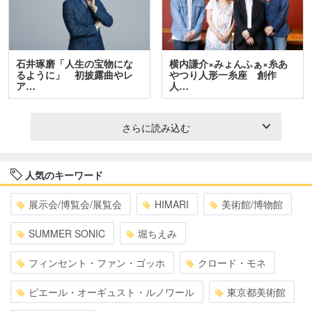
石井琢磨「人生の宝物にな
横内謙介×みょんふぁ×糸あ
るように」 初披露曲やレ
やつり人形一糸座 創作
ア…
人…
さらに読み込む
人気のキーワード
展示会/博覧会/展覧会
HIMARI
美術館/博物館
SUMMER SONIC
堀ちえみ
フィンセント・ファン・ゴッホ
クロード・モネ
ピエール・オーギュスト・ルノワール
東京都美術館