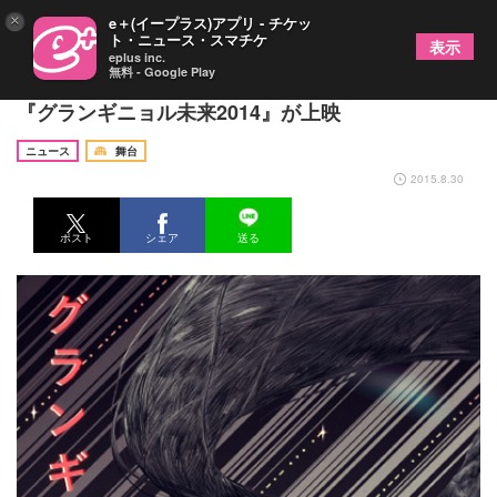
×
e＋(イープラス)アプリ - チケッ
ト・ニュース・スマチケ
表示
eplus inc.
無料 - Google Play
「爆音映画祭 in 相模大野」で飴屋法水＆椹木野衣
『グランギニョル未来2014』が上映
ニュース
舞台
2015.8.30
ポスト
シェア
送る