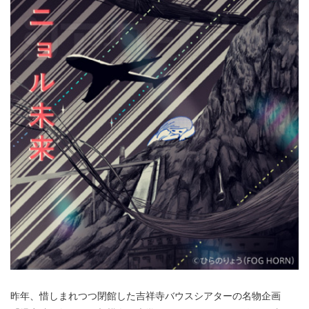
昨年、惜しまれつつ閉館した吉祥寺バウスシアターの名物企画