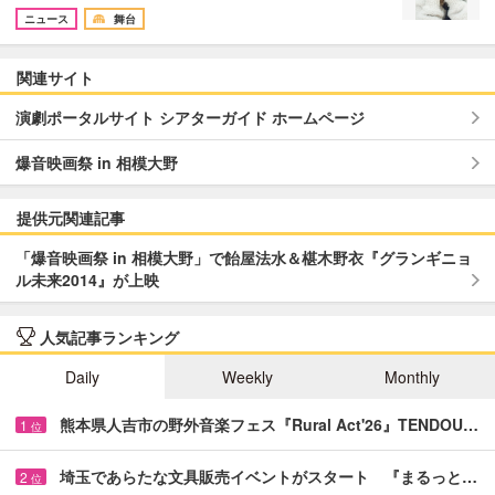
ニュース
舞台
関連サイト
演劇ポータルサイト シアターガイド ホームページ
爆音映画祭 in 相模大野
提供元関連記事
「爆音映画祭 in 相模大野」で飴屋法水＆椹木野衣『グランギニョ
ル未来2014』が上映
人気記事ランキング
Daily
Weekly
Monthly
熊本県人吉市の野外音楽フェス『Rural Act'26』TENDOU…
1
位
埼玉であらたな文具販売イベントがスタート 『まるっと…
2
位