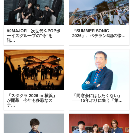
82MAJOR 次世代K-POPボ
『SUMMER SONIC
ーイズグループの“今”を
2026』、ベテラン3組の懐…
訊…
『スタクラ 2026 in 横浜』
「同窓会にはしたくない」
が開幕 今年も多彩なス
――15年ぶりに集う「第…
テ…