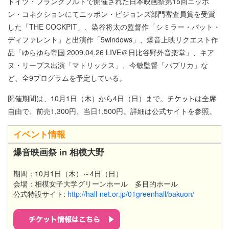
ドイツ・フランクフルトで開催された日本映画祭第15回ニッポ
ン・コネクションにてニッポン・ビジョンズ部門審査員賞を受賞
した「THE COCKPIT」、染谷将太の監督作「シミラー・バット・
ディファレント」と出演作「5windows」、爆音上映リクエスト作
品「ゆらゆら帝国 2009.04.26 LIVE＠日比谷野外音楽堂」、キア
ヌ・リーブス出演「マトリックス」、今敏監督「パプリカ」な
ど、全9プログラムを予定している。
開催期間は、10月1日（木）から4日（日）まで。
は全席
自由で、前売1,300円、当日1,500円。詳細は公式サイトを参照。
イベント情報
爆音映画祭 in 相模大野
期間：10月1日（木）～4日（日）
会場：相模女子大学グリーンホール 多目的ホール
公式特設サイト:
http://hall-net.or.jp/01greenhall/bakuon/