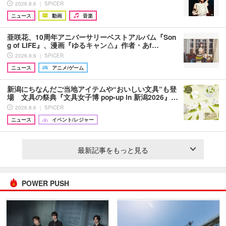
2026.8.6 ｜ SPICER
ニュース
動画
音楽
亜咲花、10周年アニバーサリーベストアルバム『Son
g of LIFE』、漫画『ゆるキャン△』作者・あf…
2026.8.6 ｜ SPICER
ニュース
アニメ/ゲーム
新潟にちなんだご当地アイテムや“おいしい文具”も登
場 文具の祭典『文具女子博 pop-up in 新潟2026』…
2026.8.6 ｜ SPICER
ニュース
イベント/レジャー
最新記事をもっと見る
POWER PUSH