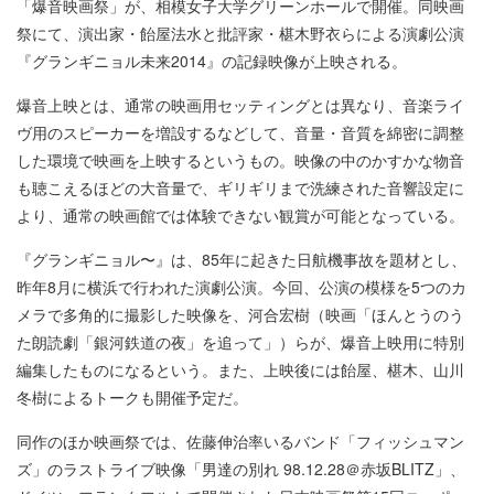
「爆音映画祭」が、相模女子大学グリーンホールで開催。同映画
祭にて、演出家・飴屋法水と批評家・椹木野衣らによる演劇公演
『グランギニョル未来2014』の記録映像が上映される。
爆音上映とは、通常の映画用セッティングとは異なり、音楽ライ
ヴ用のスピーカーを増設するなどして、音量・音質を綿密に調整
した環境で映画を上映するというもの。映像の中のかすかな物音
も聴こえるほどの大音量で、ギリギリまで洗練された音響設定に
より、通常の映画館では体験できない観賞が可能となっている。
『グランギニョル〜』は、85年に起きた日航機事故を題材とし、
昨年8月に横浜で行われた演劇公演。今回、公演の模様を5つのカ
メラで多角的に撮影した映像を、河合宏樹（映画「ほんとうのう
た朗読劇「銀河鉄道の夜」を追って」）らが、爆音上映用に特別
編集したものになるという。また、上映後には飴屋、椹木、山川
冬樹によるトークも開催予定だ。
同作のほか映画祭では、佐藤伸治率いるバンド「フィッシュマン
ズ」のラストライブ映像「男達の別れ 98.12.28＠赤坂BLITZ」、