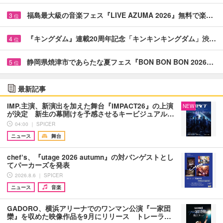
福島最大級の音楽フェス『LIVE AZUMA 2026』無料で楽…
3
位
『キングダム』連載20周年記念「キンキンキングダム」渋…
4
位
静岡県焼津市であらたな夏フェス『BON BON BON 2026…
5
位
最新記事
IMP.主演、新演出を加えた舞台『IMPACT26』の上演
NEW
が決定 新生の幕開けを予感させるキービジュアル…
04:00 ｜ SPICER
ニュース
舞台
chef’s、『utage 2026 autumn』の対バンゲストとし
てパーカーズを発表
2026.8.6 ｜ SPICER
ニュース
音楽
GADORO、横浜アリーナでのワンマン公演『一家団
欒』を収めた映像作品を9月にリリース トレーラ…