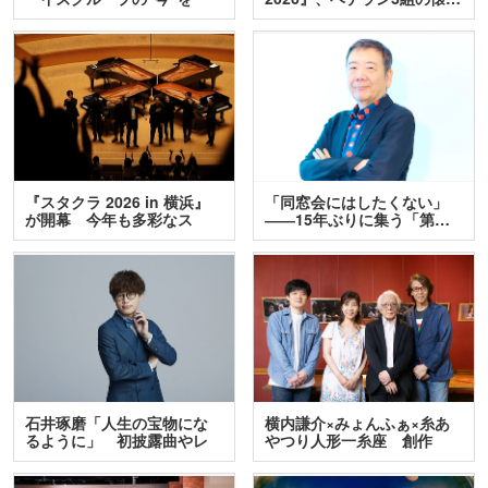
訊…
『スタクラ 2026 in 横浜』
「同窓会にはしたくない」
が開幕 今年も多彩なス
――15年ぶりに集う「第…
テ…
石井琢磨「人生の宝物にな
横内謙介×みょんふぁ×糸あ
るように」 初披露曲やレ
やつり人形一糸座 創作
ア…
人…