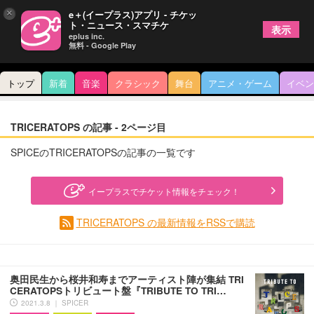
×
e＋(イープラス)アプリ - チケッ
ト・ニュース・スマチケ
表示
eplus inc.
無料 - Google Play
トップ
新着
音楽
クラシック
舞台
アニメ・ゲーム
イベン
TRICERATOPS の記事 - 2ページ目
SPICEのTRICERATOPSの記事の一覧です
イープラスでチケット情報をチェック！
TRICERATOPS の最新情報をRSSで購読
奥田民生から桜井和寿までアーティスト陣が集結 TRI
CERATOPSトリビュート盤『TRIBUTE TO TRI…
2021.3.8 ｜ SPICER