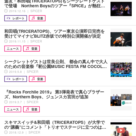
盟友・和田唱(TRICERATOPS)もシークレートゲスト
で登場 Northern Boysのツアー『SPICE』が熱狂…
2019.12.16 ｜ SPICER
レポート
音楽
和田唱(TRICERATOPS)、ツアー東京公演即日完売を
受けてマイナビBLITZ赤坂での特別公演開催が決定
2019.11.15 ｜ SPICER
ニュース
音楽
シークレットゲストは世良公則、 都会の真ん中で大人
のための音楽祭『靭公園MUSIC FESTA FM COCOL…
2019.5.8 ｜ SPICER
レポート
音楽
『Rocks Forchile 2019』 第3弾発表で真心ブラザー
ズ、Northern Boys、ジュンスカ宮田が追加
2019.3.7 ｜ SPICER
ニュース
音楽
スキマスイッチ&和田唱（TRICERATOPS）が大学で
の“講義”にコメント「トリオでステージに立つのは…
2018.12.9 ｜ SPICER