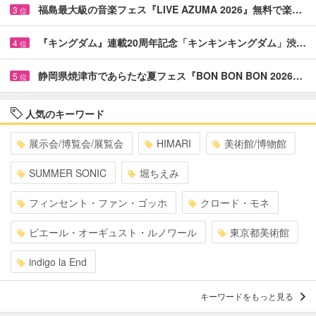
福島最大級の音楽フェス『LIVE AZUMA 2026』無料で楽…
3
位
『キングダム』連載20周年記念「キンキンキングダム」渋…
4
位
静岡県焼津市であらたな夏フェス『BON BON BON 2026…
5
位
人気のキーワード
展示会/博覧会/展覧会
HIMARI
美術館/博物館
SUMMER SONIC
堀ちえみ
フィンセント・ファン・ゴッホ
クロード・モネ
ピエール・オーギュスト・ルノワール
東京都美術館
indigo la End
キーワードをもっと見る