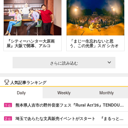
『シティーハンター大原画
「まじ一生忘れないと思
展』大阪で開幕、アルコ
う、この光景」スガ シカオ
＆…
と…
さらに読み込む
人気記事ランキング
Daily
Weekly
Monthly
熊本県人吉市の野外音楽フェス『Rural Act'26』TENDOU…
1
位
埼玉であらたな文具販売イベントがスタート 『まるっと…
2
位