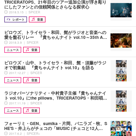
TRICERATOPS、21年目のツアー追加公演が浮き彫り
にしたファンとの信頼関係とさらなる探求心
2018.5.15 ｜ SPICER
レポート
音楽
ピロウズ、トライセラ・和田、髭がラジオと音楽への
愛を盤石リレー 『貴ちゃんナイト vol.10～35th A…
2018.3.9 ｜ SPICER
ニュース
音楽
ピロウズ・山中、トライセラ・和田、髭・須藤がラジ
オで初集結 『貴ちゃんナイト vol.10』を語る
2017.12.27 ｜ SPICER
ニュース
音楽
ラジオパーソナリティ・中村貴子主催『貴ちゃんナイ
ト vol.10』にthe pillows、TRICERATOPS・和田唱…
2017.11.19 ｜ SPICER
ニュース
音楽
フォーリミ・GEN、sumika・片岡、バニラズ・牧、S
HE'S・井上らがチェコの「MUSIC (チェコと12人…
2017.6.2 ｜ SPICER+