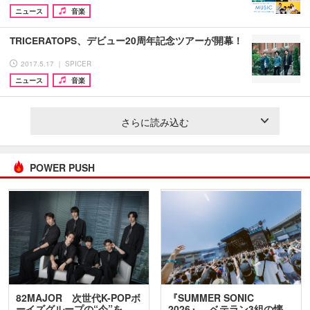
ニュース
音楽
TRICERATOPS、デビュー20周年記念ツアーが開幕！
2017.5.17 ｜ SPICER
ニュース
音楽
さらに読み込む
POWER PUSH
82MAJOR 次世代K-POPボ
『SUMMER SONIC
ーイズグループの“今”を
2026』、ベテラン3組の懐…