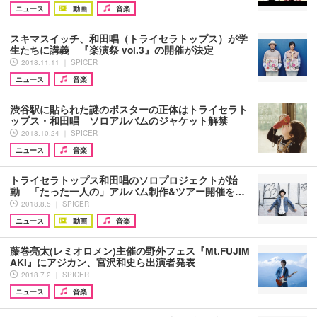
ニュース
動画
音楽
スキマスイッチ、和田唱（トライセラトップス）が学
生たちに講義 『楽演祭 vol.3』の開催が決定
2018.11.11 ｜ SPICER
ニュース
音楽
渋谷駅に貼られた謎のポスターの正体はトライセラト
ップス・和田唱 ソロアルバムのジャケット解禁
2018.10.24 ｜ SPICER
ニュース
音楽
トライセラトップス和田唱のソロプロジェクトが始
動 「たった一人の」アルバム制作&ツアー開催を…
2018.8.5 ｜ SPICER
ニュース
動画
音楽
藤巻亮太(レミオロメン)主催の野外フェス『Mt.FUJIM
AKI』にアジカン、宮沢和史ら出演者発表
2018.7.2 ｜ SPICER
ニュース
音楽