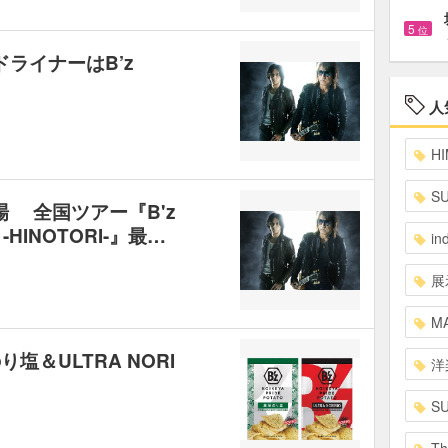
5
位
ライナーはB’z
人
HI
S
場 全国ツアー『B'z
18 -HINOTORI-』最…
in
展
MA
塩＆ULTRA NORI
洋
S