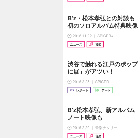
B’z・松本孝弘との対談も 
初のソロアルバム特典映像にS
2016.11.22 ｜ SPICER+
ニュース
音楽
渋谷で触れる江戸のポップ
に展」がアツい！
2016.3.25 ｜ SPICER
レポート
アート
B'z松本孝弘、新アルバム「
ノート映像も
2016.2.29 ｜ 音楽ナタリー
ニュース
音楽