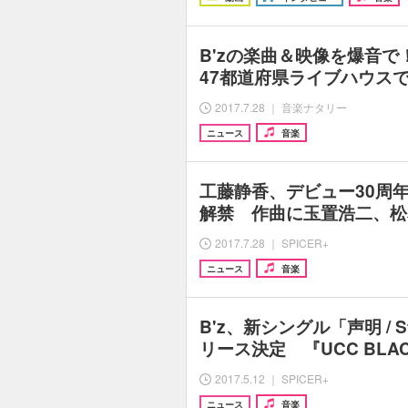
B'zの楽曲＆映像を爆音で！「
47都道府県ライブハウス
2017.7.28 ｜ 音楽ナタリー
ニュース
音楽
工藤静香、デビュー30周
解禁 作曲に玉置浩二、松
2017.7.28 ｜ SPICER+
ニュース
音楽
B'z、新シングル「声明 / Sti
リース決定 『UCC BLA
2017.5.12 ｜ SPICER+
ニュース
音楽