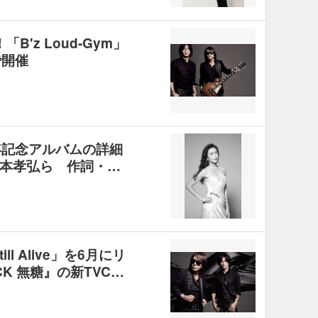
B'z Loud-Gym」
で開催
年記念アルバムの詳細
本孝弘ら 作詞・…
ll Alive」を6月にリ
CK 無糖』の新TVC…