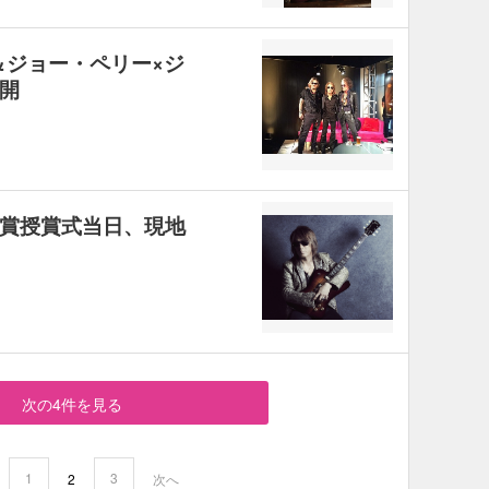
売＆ジョー・ペリー×ジ
開
ー賞授賞式当日、現地
！
次の4件を見る
1
3
2
次へ