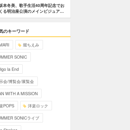
坂本冬美、歌手生活40周年記念でお
くる明治座公演のメインビジュア…
気のキーワード
MARI
堀ちえみ
UMMER SONIC
digo la End
示会/博覧会/展覧会
N WITH A MISSION
楽POPS
洋楽ロック
UMMER SONICライブ