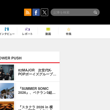
OWER PUSH
82MAJOR 次世代K-
「同窓会に
POPボーイズグループ…
い」――1
『SUMMER SONIC
石井琢磨「
2026』、ベテラン3組…
なるように
『スタクラ 2026 in 横
横内謙介×