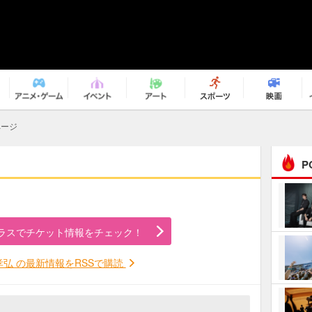
ページ
P
まるで原作の世界から飛
び出してきたよう！ 圧…
ラスでチケット情報をチェック！
ｅｐｌｕｓ ｗｅｅｋｅ
ｎｄ ｃｌｕｂ
孝弘 の最新情報をRSSで購読
ＲｅｏＮａ“ピルグリム”