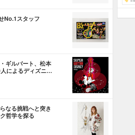
Th
せNo.1スタッフ
・ギルバート、松本
0人によるディズニ…
らなる挑戦へと突き
ック哲学を探る