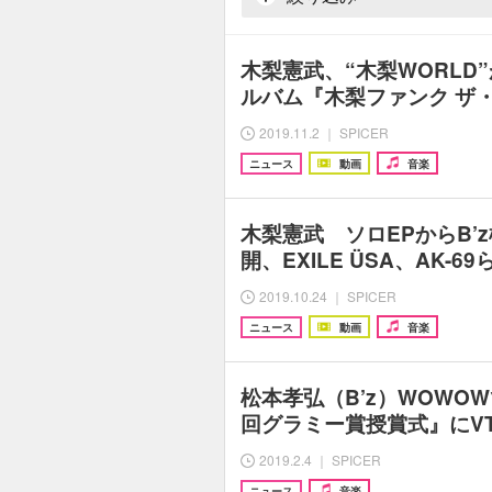
木梨憲武、“木梨WORLD
ルバム『木梨ファンク ザ
2019.11.2 ｜ SPICER
ニュース
動画
音楽
木梨憲武 ソロEPからB’
開、EXILE ÜSA、AK-
2019.10.24 ｜ SPICER
ニュース
動画
音楽
松本孝弘（B’z）WOWO
回グラミー賞授賞式』にV
2019.2.4 ｜ SPICER
ニュース
音楽