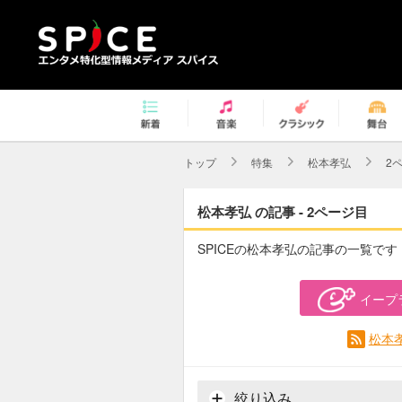
トップ
特集
松本孝弘
2
松本孝弘 の記事 - 2ページ目
SPICEの松本孝弘の記事の一覧です
イープ
松本
絞り込み