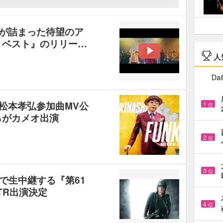
”が詰まった待望のア
・ベスト』のリリー…
人
Dai
z松本孝弘参加曲MV公
1
位
69らがカメオ出演
2
位
3
位
Wで生中継する『第61
TR出演決定
4
位