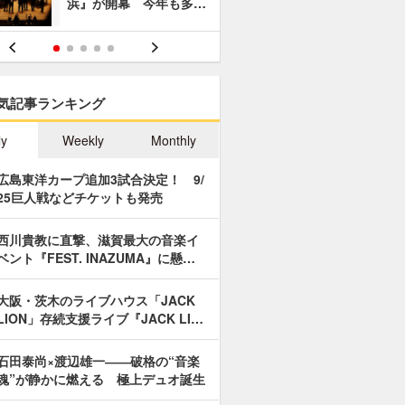
浜』が開幕 今年も多…
あやつり人
気記事ランキング
ly
Weekly
Monthly
広島東洋カープ追加3試合決定！ 9/
25巨人戦などチケットも発売
西川貴教に直撃、滋賀最大の音楽イ
ベント『FEST. INAZUMA』に懸…
大阪・茨木のライブハウス「JACK
LION」存続支援ライブ『JACK LI…
石田泰尚×渡辺雄一――破格の“音楽
魂”が静かに燃える 極上デュオ誕生