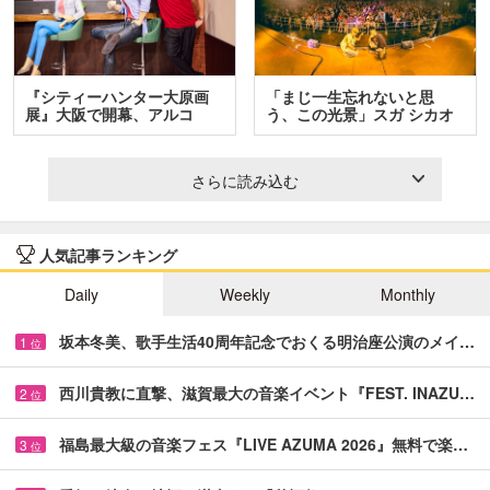
『シティーハンター大原画
「まじ一生忘れないと思
展』大阪で開幕、アルコ
う、この光景」スガ シカオ
＆…
と…
さらに読み込む
人気記事ランキング
Daily
Weekly
Monthly
坂本冬美、歌手生活40周年記念でおくる明治座公演のメイ…
1
位
西川貴教に直撃、滋賀最大の音楽イベント『FEST. INAZU…
2
位
福島最大級の音楽フェス『LIVE AZUMA 2026』無料で楽…
3
位