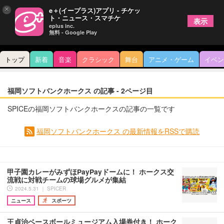
×
e＋(イープラス)アプリ - チケッ
ト・ニュース・スマチケ
表示
eplus inc.
無料 - Google Play
トップ
新着
音楽
クラシック
舞台
アニメ・ゲーム
イベン
福岡ソフトバンクホークス の記事 - 2ページ目
SPICEの福岡ソフトバンクホークスの記事の一覧です
福岡ソフトバンクホークス の最新情報をRSSで購読
甲子園カレーがみずほPayPayドームに！ ホークス交
流戦に対戦チームの球場グルメが集結
2024.5.31 ｜ SPICER
ニュース
スポーツ
王貞治ベースボールミュージアム入場券付き！ ホーク