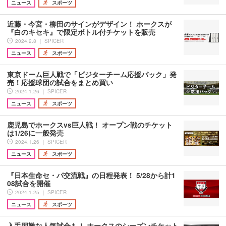
ニュース
スポーツ
近藤・今宮・柳田のサインがデザイン！ ホークスが
『白のキセキ』で限定ボトル付チケットを販売
2024.2.8 ｜ SPICER
ニュース
スポーツ
東京ドーム巨人戦で「ビジターチーム応援パック」発
売！応援球団の試合をまとめ買い
2024.1.26 ｜ SPICER
ニュース
スポーツ
鹿児島でホークスvs巨人戦！ オープン戦のチケット
は1/26に一般発売
2024.1.26 ｜ SPICER
ニュース
スポーツ
『日本生命セ・パ交流戦』の日程発表！ 5/28から計1
08試合を開催
2024.1.25 ｜ SPICER
ニュース
スポーツ
入手困難な人気試合も！ ホークスのシーズンチケット