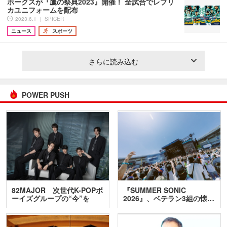
ホークスが『鷹の祭典2023』開催！ 全試合でレプリ
カユニフォームを配布
2023.6.1 ｜ SPICER
ニュース
スポーツ
さらに読み込む
POWER PUSH
82MAJOR 次世代K-POPボ
『SUMMER SONIC
ーイズグループの“今”を
2026』、ベテラン3組の懐…
訊…