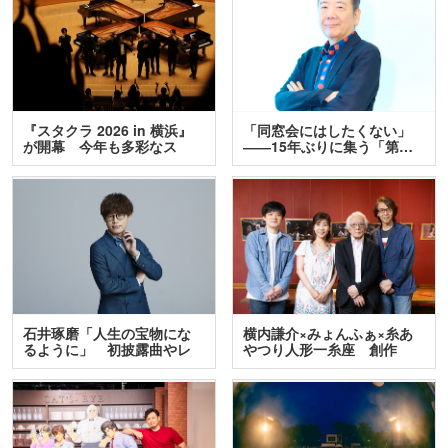
『スタクラ 2026 in 横浜』
「同窓会にはしたくない」
が開幕 今年も多彩なス
――15年ぶりに集う「第…
テ…
石井琢磨「人生の宝物にな
横内謙介×みょんふぁ×糸あ
るように」 初披露曲やレ
やつり人形一糸座 創作
ア…
人…