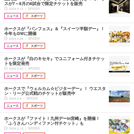
スが7～8月の6試合で限定チケットを販売
2024.5.12 ｜ SPICER
ニュース
スポーツ
ホークスが『パンフェス』＆『スイーツ半額デー』！
今年もGWに開催
2024.4.26 ｜ SPICER
ニュース
スポーツ
ホークスが『白のキセキ』でユニフォーム付きチケッ
トを限定発売
2024.4.22 ｜ SPICER
ニュース
スポーツ
ホークスで『ウェルカム☆ビジターデー』！ ウエスタ
ン・リーグ公式戦のチケットが販売中
2024.3.6 ｜ SPICER
ニュース
スポーツ
ホークスが『ファイト！九州デーin宮崎』を開催！
「ふうさんハンディファン付チケット」も
2024.2.15 ｜ SPICER