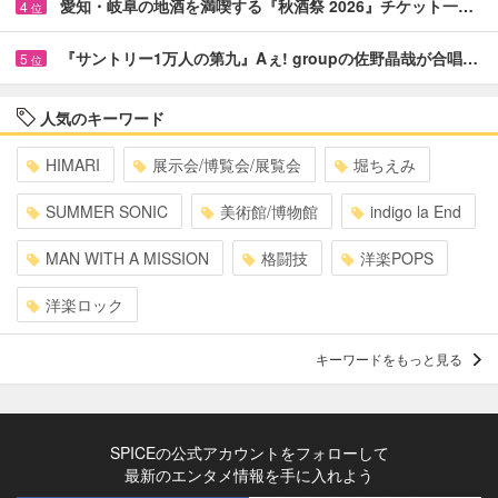
愛知・岐阜の地酒を満喫する『秋酒祭 2026』チケット一…
4
位
『サントリー1万人の第九』Aぇ! groupの佐野晶哉が合唱…
5
位
人気のキーワード
HIMARI
展示会/博覧会/展覧会
堀ちえみ
SUMMER SONIC
美術館/博物館
indigo la End
MAN WITH A MISSION
格闘技
洋楽POPS
洋楽ロック
キーワードをもっと見る
SPICEの公式アカウントをフォローして
最新のエンタメ情報を手に入れよう