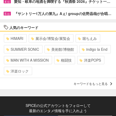
愛知・岐阜の地酒を満喫する『秋酒祭 2026』チケット一…
4
位
『サントリー1万人の第九』Aぇ! groupの佐野晶哉が合唱…
5
位
人気のキーワード
HIMARI
展示会/博覧会/展覧会
堀ちえみ
SUMMER SONIC
美術館/博物館
indigo la End
MAN WITH A MISSION
格闘技
洋楽POPS
洋楽ロック
キーワードをもっと見る
SPICEの公式アカウントをフォローして
最新のエンタメ情報を手に入れよう