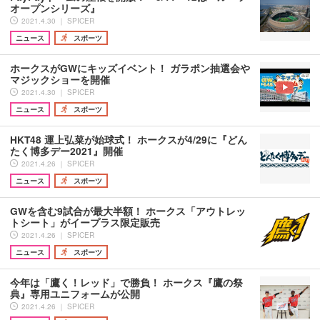
オープンシリーズ』
2021.4.30 ｜ SPICER
ニュース
スポーツ
ホークスがGWにキッズイベント！ ガラポン抽選会や
マジックショーを開催
2021.4.30 ｜ SPICER
ニュース
スポーツ
HKT48 運上弘菜が始球式！ ホークスが4/29に『どん
たく博多デー2021』開催
2021.4.26 ｜ SPICER
ニュース
スポーツ
GWを含む9試合が最大半額！ ホークス「アウトレッ
トシート」がイープラス限定販売
2021.4.26 ｜ SPICER
ニュース
スポーツ
今年は「鷹く！レッド」で勝負！ ホークス『鷹の祭
典』専用ユニフォームが公開
2021.4.26 ｜ SPICER