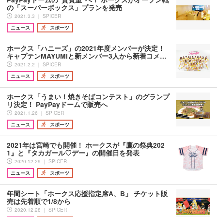
の「スーパーボックス」プランを発売
2021.3.3 ｜ SPICER
ニュース
スポーツ
ホークス「ハニーズ」の2021年度メンバーが決定！
キャプテンMAYUMIと新メンバー3人から新着コメ…
2021.2.2 ｜ SPICER
ニュース
スポーツ
ホークス「うまい！焼きそばコンテスト」のグランプ
リ決定！ PayPayドームで販売へ
2021.1.26 ｜ SPICER
ニュース
スポーツ
2021年は宮崎でも開催！ ホークスが『鷹の祭典202
1』と『タカガール♡デー』の開催日を発表
2020.12.29 ｜ SPICER
ニュース
スポーツ
年間シート「ホークス応援指定席A、B」 チケット販
売は先着順で1/8から
2020.12.28 ｜ SPICER