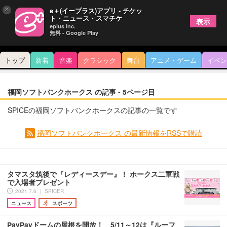
×
e＋(イープラス)アプリ - チケッ
ト・ニュース・スマチケ
表示
eplus inc.
無料 - Google Play
トップ
新着
音楽
クラシック
舞台
アニメ・ゲーム
イベン
福岡ソフトバンクホークス の記事 - 5ページ目
SPICEの福岡ソフトバンクホークスの記事の一覧です
福岡ソフトバンクホークス の最新情報をRSSで購読
タマスタ筑後で『レディースデー』！ ホークス二軍戦
で入場者プレゼント
2021.7.6 ｜ SPICER
ニュース
スポーツ
PayPayドームの屋根を開放！ 5/11～12は『ルーフ