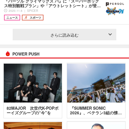
『パーソル クライマックス パ』に「スーパーボック
ス特別観戦プラン」や「アウトレットシート」が登…
2020.11.6 ｜ SPICER
ニュース
スポーツ
さらに読み込む
POWER PUSH
82MAJOR 次世代K-POPボ
『SUMMER SONIC
ーイズグループの“今”を
2026』、ベテラン3組の懐…
訊…