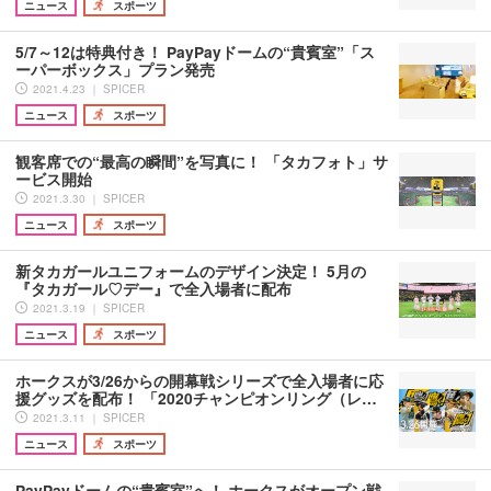
ニュース
スポーツ
5/7～12は特典付き！ PayPayドームの“貴賓室”「ス
ーパーボックス」プラン発売
2021.4.23 ｜ SPICER
ニュース
スポーツ
観客席での“最高の瞬間”を写真に！ 「タカフォト」サ
ービス開始
2021.3.30 ｜ SPICER
ニュース
スポーツ
新タカガールユニフォームのデザイン決定！ 5月の
『タカガール♡デー』で全入場者に配布
2021.3.19 ｜ SPICER
ニュース
スポーツ
ホークスが3/26からの開幕戦シリーズで全入場者に応
援グッズを配布！ 「2020チャンピオンリング（レ…
2021.3.11 ｜ SPICER
ニュース
スポーツ
PayPayドームの“貴賓室”へ！ ホークスがオープン戦