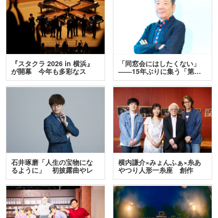
『スタクラ 2026 in 横浜』
「同窓会にはしたくない」
が開幕 今年も多彩なス
――15年ぶりに集う「第…
テ…
石井琢磨「人生の宝物にな
横内謙介×みょんふぁ×糸あ
るように」 初披露曲やレ
やつり人形一糸座 創作
ア…
人…