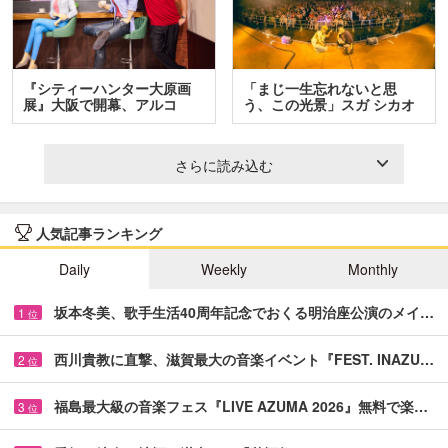
『シティーハンター大原画
「まじ一生忘れないと思
展』大阪で開幕、アルコ
う、この光景」スガ シカオ
＆…
と…
さらに読み込む
人気記事ランキング
Daily
Weekly
Monthly
坂本冬美、歌手生活40周年記念でおくる明治座公演のメイ…
1
位
西川貴教に直撃、滋賀最大の音楽イベント『FEST. INAZU…
2
位
福島最大級の音楽フェス『LIVE AZUMA 2026』無料で楽…
3
位